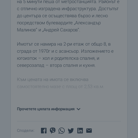
на 5 минути пеша от метростанцията. Районът е
с отлично изградена инфраструктура. Достъпът
до центъра се осъществява бързо и лесно
посредством булевардите „Александър
Малинов” и „Андрей Сахаров”.
Имотът се намира на 2-ри етаж от общо 8, в
сграда от 1970г и с асансьор. Изложението е
югоизток – хол и родителска спалня, и
северозапад – втора спалня и кухня.
Към цената на имота се включва
самостоятелно мазе с площ от 2,53 кв.м.
Апартаментът е с площ от 78,37 кв.м., които са
разпределени в:
Прочетете цялата информация
• Всекидневна
• Две спални
Сподели:
• Кухня