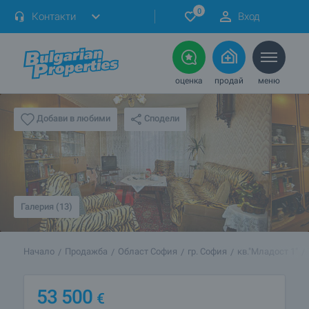
0
Контакти
Вход
оценка
продай
меню
Сподели
Добави в любими
Галерия (13)
Начало
Продажба
Област София
гр. София
кв."Младост 1"
53 500
€