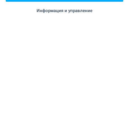
"Speedy" на 196 м. (3 мин.)
Поща/Куриер
Информация и управление
"Pigeon Express" на 245 м. (3
Поща/Куриер
мин.)
"Бръснарницатъ" на 263 м.
Фризьорски салон
(4 мин.)
на 649 м. (8 мин.)
Химическо чистене
на 272 м. (4 мин.)
Салон за красота
"VIP VET" на 736 м. (9 мин.)
Ветеринарен лекар
ЗАВЕДЕНИЯ