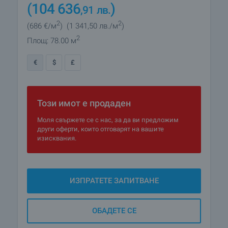
(104 636
)
,91
лв.
2
2
(686
€/м
)
(1 341
,50
лв./м
)
2
Площ: 78.00 м
€
$
£
Този имот е продаден
Моля свържете се с нас, за да ви предложим
други оферти, които отговарят на вашите
изисквания.
ИЗПРАТЕТЕ ЗАПИТВАНЕ
ОБАДЕТЕ СЕ