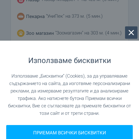
"УниПек" на 373 м. (5 мин.)
Пекарна
"Зоомагазин" на 303 м. (4 мин.)
Зоо магазин
"City Point" на 403 м. (5 мин.)
Мол
Използваме бисквитки
УСЛУГИ
Използваме „Бисквитки“ (Cookies), за да управляваме
съдържанието на сайта, да изготвяме персонализирани
реклами, да измерваме резултатите и да анализираме
"Банка ДСК" на 74 м. (1 мин.)
Банка
трафика. Ако натиснете бутона Приемам всички
бисквитки, Вие се съгласявате да приемате бисквитки от
"Банка ДСК" на 74 м. (1 мин.)
Банка
този сайт и от трети страни.
"Зелени" на 248 м. (3 мин.)
Аптека
ПРИЕМАМ ВСИЧКИ БИСКВИТКИ