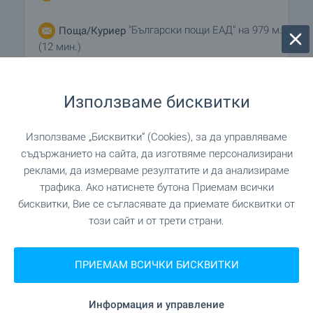
"Български пощи ЕАД" на 979 м.
Поща/Куриер
(12 мин.)
"Eco Clean" на 1.1 км. (14
Химическо чистене
Използваме бисквитки
мин.)
"Силует" на 190 м. (3 мин.)
Използваме „Бисквитки“ (Cookies), за да управляваме
Фризьорски салон
съдържанието на сайта, да изготвяме персонализирани
реклами, да измерваме резултатите и да анализираме
"Финес 2000 ЕООД" на 219 м.
Салон за красота
трафика. Ако натиснете бутона Приемам всички
(3 мин.)
бисквитки, Вие се съгласявате да приемате бисквитки от
този сайт и от трети страни.
"Д-р Антов" на 414 м. (5
Ветеринарен лекар
мин.)
ПРИЕМАМ ВСИЧКИ БИСКВИТКИ
ЗАВЕДЕНИЯ
Информация и управление