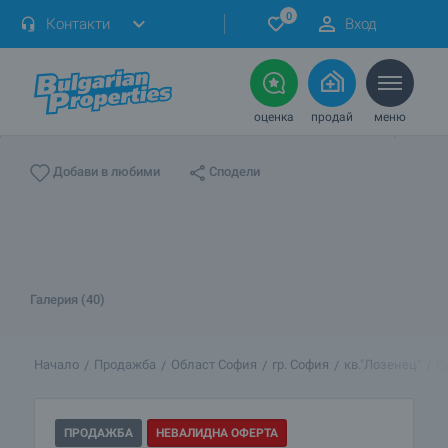
0
Контакти
Вход
оценка
продай
меню
Сподели
Добави в любими
Галерия (40)
Начало
Продажба
Област София
гр. София
кв."Лозенец"
С
ПРОДАЖБА
НЕВАЛИДНА ОФЕРТА