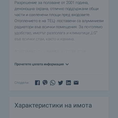
Разрешение за ползване от 2001 година,
денонощна охрана, отлично поддържани общи
части и озеленени площи пред входовете.
Отоплението е на ТЕЦ- поставени са алуминиеви
радиатори във всички помещения. За по-голямо
удобство, имотът разполага и климатици „LG”
във всички стаи, както и камина.
Апартаментът се намира на втори етаж.
Изложението е югоизток. Предлага се луксозно
завършен с качествени материали:
Прочетете цялата информация
• стени- екологична сламена мазилка, латекс
„Levis”
• подови настилки- италиански гранитогрес
Сподели:
„Marazzi”
, естествен трислоен паркет
• дограма с вътрешен профил от масив и
външен- алуминиев
Характеристики на имота
• врати от естествен дъб- „Fine line”
• окабеляване „Gevis”
• луксозно завършени и оборудвани баня с