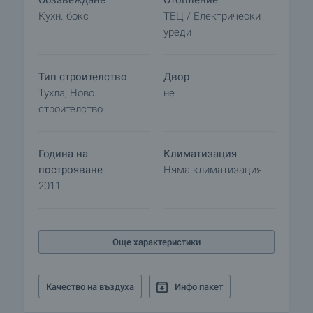
Обзавеждане
Отопление
център „City Center Sofia”, училища и детски
Кухн. бокс
ТЕЦ / Електрически
градини, ресторанти и места за забавления.
уреди
Тип строителство
Двор
Тухла, Ново
не
строителство
Година на
Климатизация
построяване
Няма климатизация
2011
Още характеристики
Качество на въздуха
Инфо пакет