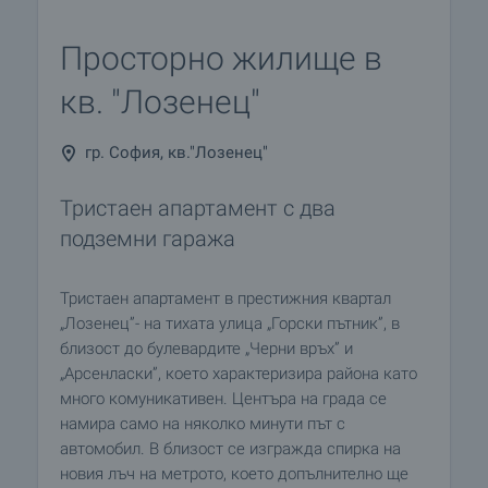
Просторно жилище в
кв. "Лозенец"
гр. София, кв."Лозенец"
Тристаен апартамент с два
подземни гаража
Тристаен апартамент в престижния квартал
„Лозенец”- на тихата улица „Горски пътник”, в
близост до булевардите „Черни връх” и
„Арсенласки”, което характеризира района като
много комуникативен. Центъра на града се
намира само на няколко минути път с
автомобил. В близост се изгражда спирка на
новия лъч на метрото, което допълнително ще