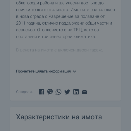
облагороди района и ще улесни достъпа до
всички точки в столицата. Имотът е разположен
в нова сграда с Разрешение за ползване от
2011 година, отлично поддържани общи части и
асансьор. Отоплението е на ТЕЦ, като са
поставени и три инверторни климатика.
В цената на имота е включен двоен гараж.
Апартаментът е на пети от общо шест етажа.
Изложението е юг/север- открива се гледка
Прочетете цялата информация
към планина Витоша и към града. Предлага се
качествено завършен:
• стени- латекс
Сподели:
• подови настилки- дъбов паркет
• петкамерна PVC дограма
• санитарните помещения ще бъдат оборудвани-
Характеристики на имота
фаянс и теракота; санитария
Жилището се състои от: