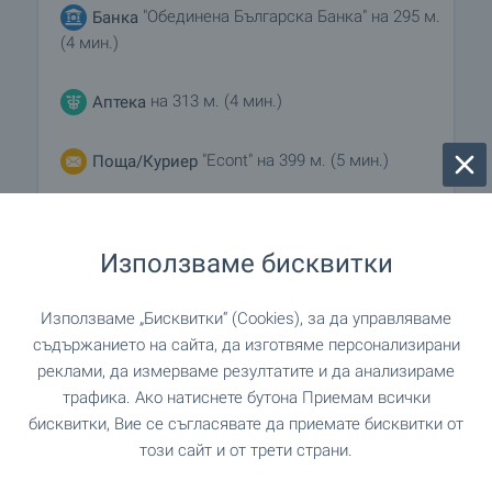
"Обединена Българска Банка" на 295 м.
Банка
(4 мин.)
на 313 м. (4 мин.)
Аптека
"Econt" на 399 м. (5 мин.)
Поща/Куриер
"Еконт" на 437 м. (6 мин.)
Поща/Куриер
Използваме бисквитки
"Head Hunters Barbershop"
Фризьорски салон
на 256 м. (4 мин.)
Използваме „Бисквитки“ (Cookies), за да управляваме
съдържанието на сайта, да изготвяме персонализирани
"Eco Clean" на 227 м. (3
Химическо чистене
реклами, да измерваме резултатите и да анализираме
мин.)
трафика. Ако натиснете бутона Приемам всички
бисквитки, Вие се съгласявате да приемате бисквитки от
"Aesthe Beauty Lab" на 117 м.
Салон за красота
този сайт и от трети страни.
(2 мин.)