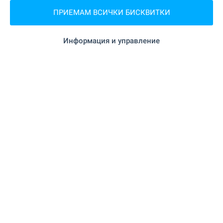
ПРИЕМАМ ВСИЧКИ БИСКВИТКИ
"Www.dekavet.com" на 355
Ветеринарен лекар
м. (5 мин.)
Информация и управление
ЗАВЕДЕНИЯ
"Bulgar" на 116 м. (2 мин.)
Ресторант
"Capitan Cook" на 126 м. (2 мин.)
Ресторант
"From Barista Coffee and More" на 327
Кафене
м. (4 мин.)
"Candy Club" на 165 м. (2 мин.)
Бар
"Мегами" на 131 м. (2 мин.)
Нощен клуб