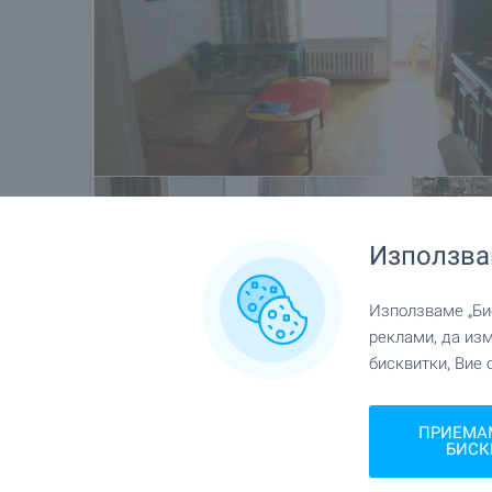
Използва
Използваме „Бис
реклами, да из
бисквитки, Вие 
Местоположение
гр. София, кв."Бъкстон"
ПРИЕМА
БИСК