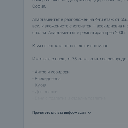
София.
Апартаментът е разположен на 4-ти етаж от общо
век. Изложението е югоизток – всекидневна и р
спалня. Апартаментът е ремонтиран през 2000г. 
Към офертната цена е включено мазе.
Имотът е с площ от 75 кв.м , които са разпредел
• Антре и коридори
• Всекидневна
• Кухня
• Две спални
• Баня с тоалетна и отделна тоалетна
• Килерно помещение
• Две тераси (усвоена към кухнята и открита къ
Прочетете цялата информация
Апартаментът се предлага необзаведен, като п