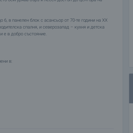
 6, в панелен блок с асансьор от 70-те години на XX
одителска спалня, и северозапад – кухня и детска
и е в добро състояние.
ени в:
м хола, с гледка към градинка)
ри допълнително уговаряне е възможно да бъде