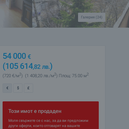
Галерия (24)
54 000
€
(105 614
)
,82
лв.
2
2
2
(720
€/м
)
(1 408
,20
лв./м
)
Площ: 75.00 м
€
$
£
Този имот е продаден
Моля свържете се с нас, за да ви предложим
други оферти, които отговарят на вашите