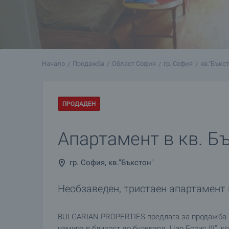
Начало
Продажба
Област София
гр. София
кв."Бъкс
ПРОДАДЕН
Апартамент в кв. Б
гр. София, кв."Бъкстон"
Необзаведен, тристаен апартамент 
BULGARIAN PROPERTIES предлага за продажба н
намира в близост до булевард „Цар Борис III”, 