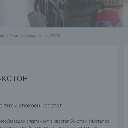
тон"
Тристаен апартамент (AP 72)
ъкстон
в тих и спокоен квартал
еобзаведен апартамент в квартал Бъкстон. Имотът се
което осигурява бърз и лесен достъп до центъра на