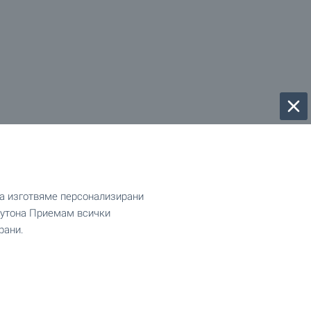
да изготвяме персонализирани
 бутона Приемам всички
рани.