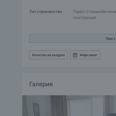
Тип строителство
Панел, Стоманобетонна
конструкция
Още х
Качество на въздуха
Инфо пакет
Галерия