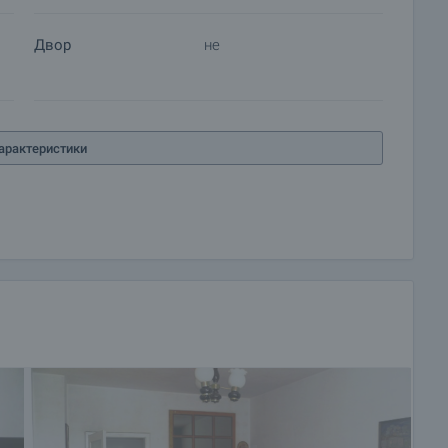
Двор
не
арактеристики