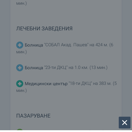
мин.)
ЛЕЧЕБНИ ЗАВЕДЕНИЯ
"СОБАЛ Акад. Пашев" на 424 м. (6
Болница
мин.)
"23-ти ДКЦ" на 1.0 км. (13 мин.)
Болница
"18-ти ДКЦ" на 383 м. (5
Медицински център
мин.)
ПАЗАРУВАНЕ