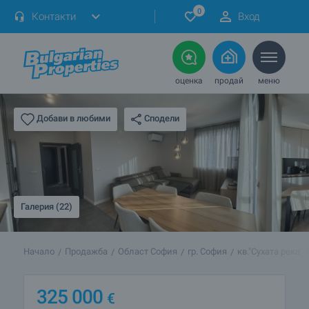
0
Контакти
Вход
оценка
продай
меню
Сподели
Добави в любими
Галерия (22)
Начало
Продажба
Област София
гр. София
кв."Сухата река"
325 000
€