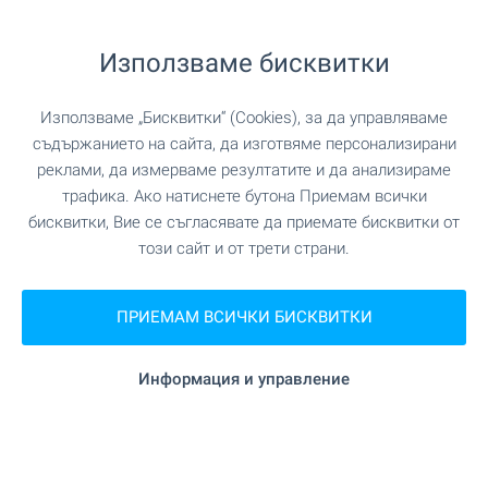
на 294 м. (4 мин.)
Хранителен магазин
Използваме бисквитки
"Т-Маркет" на 221 м. (3 мин.)
Супермаркет
"Фантастико" на 278 м. (4 мин.)
Използваме „Бисквитки“ (Cookies), за да управляваме
Супермаркет
съдържанието на сайта, да изготвяме персонализирани
реклами, да измерваме резултатите и да анализираме
"Пазар Герена" на 363 м. (5 мин.)
Пазар
трафика. Ако натиснете бутона Приемам всички
бисквитки, Вие се съгласявате да приемате бисквитки от
"Ни-каи" на 59 м. (1 мин.)
Пекарна
този сайт и от трети страни.
на 1.1 км. (14 мин.)
Зоо магазин
ПРИЕМАМ ВСИЧКИ БИСКВИТКИ
Информация и управление
УСЛУГИ
"Банка ДСК" на 737 м. (9 мин.)
Банка