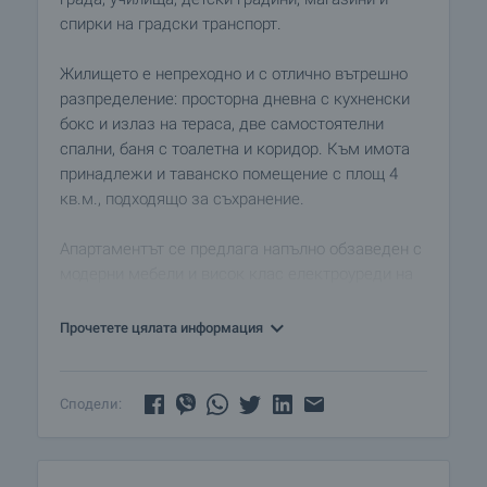
спирки на градски транспорт.
Жилището е непреходно и с отлично вътрешно
разпределение: просторна дневна с кухненски
бокс и излаз на тераса, две самостоятелни
спални, баня с тоалетна и коридор. Към имота
принадлежи и таванско помещение с площ 4
кв.м., подходящо за съхранение.
Апартаментът се предлага напълно обзаведен с
модерни мебели и висок клас електроуреди на
Bosch. Всички уреди са нови, а климатичната
система е изградена с висок клас инверторни
Прочетете цялата информация
климатици, гарантиращи комфорт през всички
сезони. Едната спалня е оставена
необзаведена, което дава възможност за
Сподели:
персонализиране според нуждите на новия
собственик.