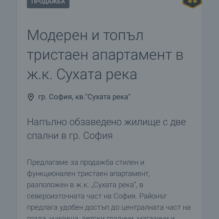
ПРОДАЖБА
Модерен и топъл
тристаен апартамент в
ж.к. Сухата река
гр. София, кв."Сухата река"
Напълно обзаведено жилище с две
спални в гр. София
Предлагаме за продажба стилен и
функционален тристаен апартамент,
разположен в ж.к. „Сухата река“, в
североизточната част на София. Районът
предлага удобен достъп до централната част на
града, училища, детски градини, магазини и