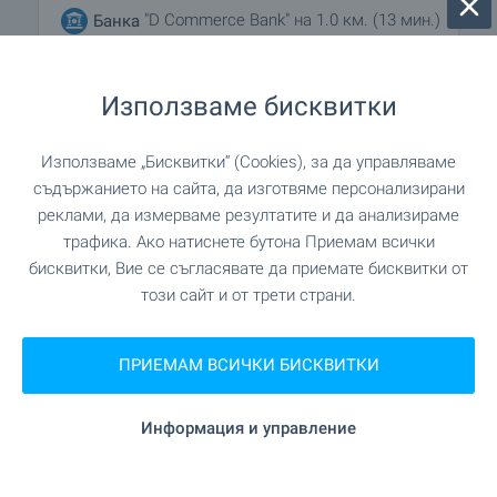
"D Commerce Bank" на 1.0 км. (13 мин.)
Банка
"D Commerce Bank" на 1.0 км. (13 мин.)
Банка
Използваме бисквитки
на 876 м. (11 мин.)
Аптека
Използваме „Бисквитки“ (Cookies), за да управляваме
съдържанието на сайта, да изготвяме персонализирани
реклами, да измерваме резултатите и да анализираме
ЗАВЕДЕНИЯ
трафика. Ако натиснете бутона Приемам всички
бисквитки, Вие се съгласявате да приемате бисквитки от
този сайт и от трети страни.
"Кедъра" на 961 м. (12 мин.)
Ресторант
"SOLE Beach Bar and Restaurant" на
Ресторант
ПРИЕМАМ ВСИЧКИ БИСКВИТКИ
1.0 км. (13 мин.)
Информация и управление
"Cotta" на 1.0 км. (13 мин.)
Кафене