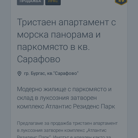
ПРОДАЖБА
ЛУКС
Тристаен апартамент с
морска панорама и
паркомясто в кв.
Сарафово
гр. Бургас, кв."Сарафово"
Модерно жилище с паркомясто и
склад в луксозния затворен
комплекс Атлантис Резиденс Парк
Предлагаме за продажба тристаен апартамент
в луксозния затворен комплекс „Атлантис
Резиденс Парк“. Имотът е идеален както за