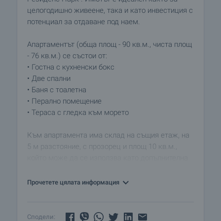
целогодишно живеене, така и като инвестиция с
потенциал за отдаване под наем.
Апартаментът (обща площ - 90 кв.м., чиста площ
- 76 кв.м.) се състои от:
• Гостна с кухненски бокс
• Две спални
• Баня с тоалетна
• Перално помещение
• Тераса с гледка към морето
Към апартамента има склад на същия етаж, на
5 м разстояние, с прозорец и площ 10 кв.м.,
който може да се използва като допълнителна
спалня или кабинет/офис.
Прочетете цялата информация
В цената е включено паркомясто до входа на
сградата с възможност за зареждане на
електромобил.
Сподели: