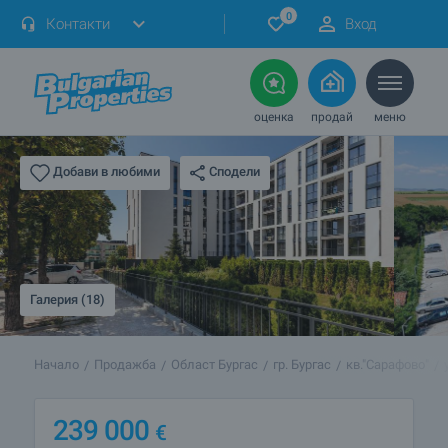
0
Контакти
Вход
оценка
продай
меню
Сподели
Добави в любими
Галерия (18)
Начало
Продажба
Област Бургас
гр. Бургас
кв."Сарафово"
239 000
€