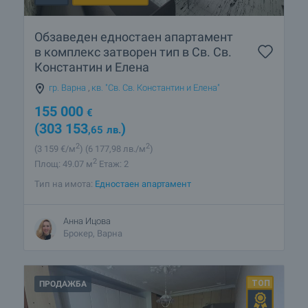
Обзаведен едностаен апартамент
в комплекс затворен тип в Св. Св.
Константин и Елена
гр. Варна
,
кв. "Св. Св. Константин и Елена"
155 000
€
(303 153
)
,65
лв.
2
2
(3 159
€/м
)
(6 177
,98
лв./м
)
2
Площ: 49.07 м
Етаж: 2
Тип на имота:
Едностаен апартамент
Анна Ицова
Брокер, Варна
ПРОДАЖБА