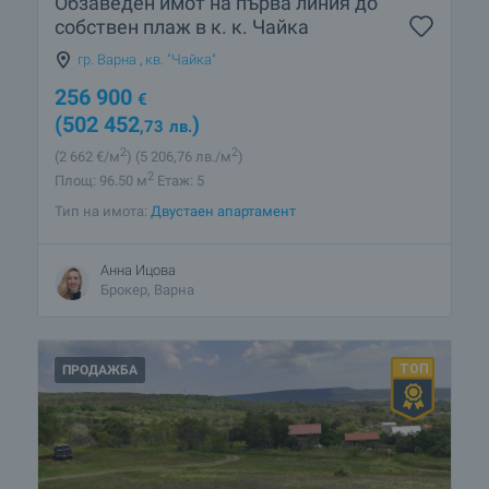
Обзаведен имот на първа линия до
собствен плаж в к. к. Чайка
гр. Варна
,
кв. "Чайка"
256 900
€
(502 452
)
,73
лв.
2
2
(2 662
€/м
)
(5 206
,76
лв./м
)
2
Площ: 96.50 м
Етаж: 5
Тип на имота:
Двустаен апартамент
Анна Ицова
Брокер, Варна
ПРОДАЖБА