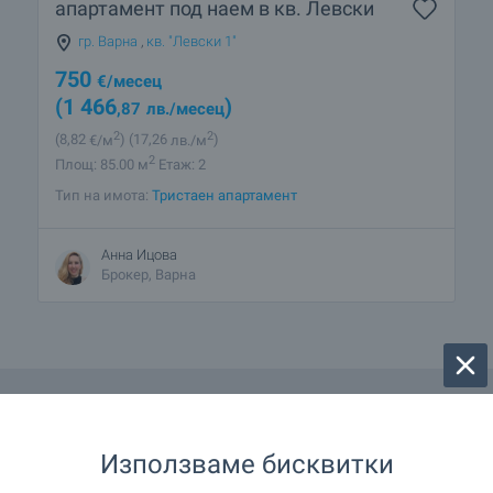
апартамент под наем в кв. Левски
гр. Варна
,
кв. "Левски 1"
750
€
/месец
(1 466
)
,87
лв.
/месец
2
2
(8
,82
€/м
)
(17
,26
лв./м
)
2
Площ: 85.00 м
Етаж: 2
Тип на имота:
Тристаен апартамент
Анна Ицова
Брокер, Варна
Използваме бисквитки