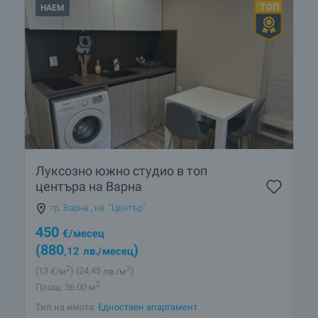
НАЕМ
Луксозно южно студио в топ
центъра на Варна
гр. Варна
,
кв. "Център"
450
€
/месец
(880
)
,12
лв.
/месец
2
2
(13
€/м
)
(24
,45
лв./м
)
2
Площ: 36.00 м
Тип на имота:
Едностаен апартамент