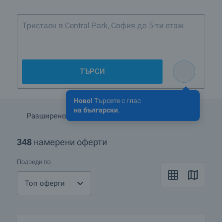
Тристаен в Central Park, Со
ТЪРСИ
Ново!
Търсете с глас
на български
.
Разширено търсене
Запази търсенето
348
намерени оферти
Подреди по
Топ оферти