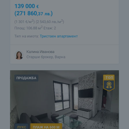
139 000
€
(271 860
)
,37
лв.
2
2
(1 301
€/м
)
(2 543
,60
лв./м
)
2
Площ: 106.88 м
Етаж: 2
Тип на имота:
Тристаен апартамент
Калина Иванова
Старши брокер, Варна
ПРОДАЖБА
ЛУКС
ПЛАЖ НА 600 М