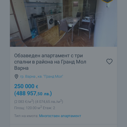
Обзаведен апартамент с три
спални в района на Гранд Мол
Варна
гр. Варна
,
кв. "Гранд Мол"
250 000
€
(488 957
)
,50
лв.
2
2
(2 083
€/м
)
(4 074
,65
лв./м
)
2
Площ: 120.00 м
Етаж: 2
Тип на имота:
Многостаен апартамент