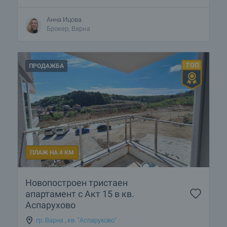
Анна Ицова
Брокер, Варна
ПРОДАЖБА
ПЛАЖ НА 4 КМ
Новопостроен тристаен
апартамент с Акт 15 в кв.
Аспарухово
гр. Варна
,
кв. "Аспарухово"