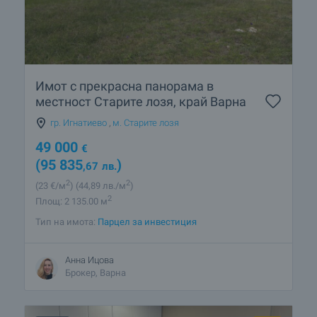
Имот с прекрасна панорама в
местност Старите лозя, край Варна
гр. Игнатиево
,
м. Старите лозя
49 000
€
(95 835
)
,67
лв.
2
2
(23
€/м
)
(44
,89
лв./м
)
2
Площ: 2 135.00 м
Тип на имота:
Парцел за инвестиция
Анна Ицова
Брокер, Варна