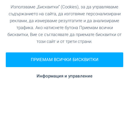
Използваме „Бисквитки“ (Cookies), за да управляваме
съдържанието на сайта, да изготвяме персонализирани
реклами, да измерваме резултатите и да анализираме
трафика. Ако натиснете бутона Приемам всички
бисквитки, Вие се съгласявате да приемате бисквитки от
този сайт и от трети страни.
Жилища ново строителство
ПРИЕМАМ ВСИЧКИ БИСКВИТКИ
в гр. Варна - вашият нов дом
ви очаква!
Информация и управление
Новото строителство във Варна е хит за
поредна година! По-голямата част от
закупените жилища са в новостроящи се
сгради. Вижте нашите топ оферти и направете
своя избор още сега!
Отлични цени и актуални предложения БЕЗ