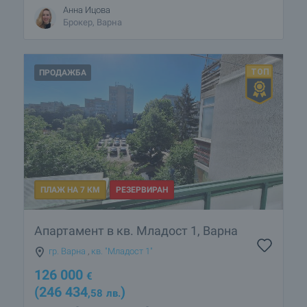
Анна Ицова
Брокер, Варна
ПРОДАЖБА
ПЛАЖ НА 7 КМ
РЕЗЕРВИРАН
Апартамент в кв. Младост 1, Варна
гр. Варна
,
кв. "Младост 1"
126 000
€
(246 434
)
,58
лв.