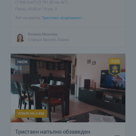
2
2
(1 938
€/м
)
(3 791
,30
лв./м
)
2
Площ: 65.00 м
Етаж: 3
Тип на имота:
Тристаен апартамент
Калина Иванова
Старши брокер, Варна
НАЕМ
ПЛАЖ НА 4 КМ
Тристаен напълно обзаведен