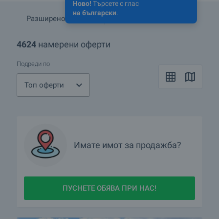
Ново!
Търсете с глас
на български
.
Разширено търсене
Запази търсенето
4624
намерени оферти
Подреди по
Топ оферти
Имате имот за продажба?
ПУСНЕТЕ ОБЯВА ПРИ НАС!