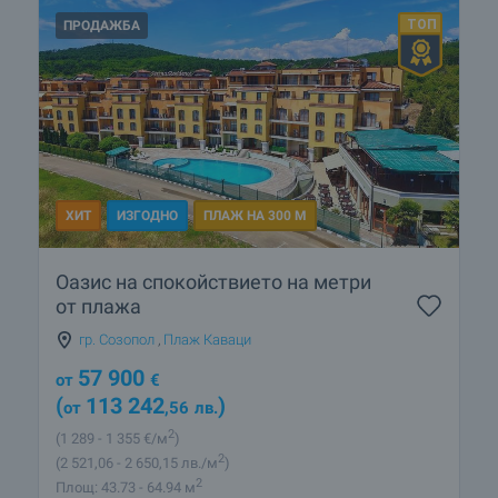
ПРОДАЖБА
ХИТ
ИЗГОДНО
ПЛАЖ НА 300 М
Оазис на спокойствието на метри
от плажа
гр. Созопол
,
Плаж Каваци
57 900
от
€
(
113 242
)
от
,56
лв.
2
(1 289
- 1 355
€/м
)
2
(2 521
,06
- 2 650
,15
лв./м
)
2
Площ: 43.73 - 64.94 м