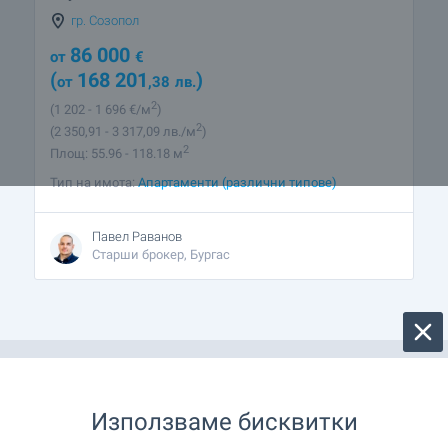
гр. Созопол
86 000
от
€
(
168 201
)
от
,38
лв.
2
(1 202
- 1 696
€/м
)
2
(2 350
,91
- 3 317
,09
лв./м
)
2
Площ: 55.96 - 118.18 м
Тип на имота:
Апартаменти (различни типове)
Павел Раванов
Старши брокер, Бургас
Използваме бисквитки