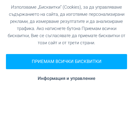
Използваме „Бисквитки“ (Cookies), за да управляваме
съдържанието на сайта, да изготвяме персонализирани
реклами, да измерваме резултатите и да анализираме
трафика. Ако натиснете бутона Приемам всички
бисквитки, Вие се съгласявате да приемате бисквитки от
този сайт и от трети страни.
☀️ Собствен дом на морето
ПРИЕМАМ ВСИЧКИ БИСКВИТКИ
за лятото! Изберете сега 👇
Информация и управление
Наслаждавайте се на незабравими
преживявания в собствен имот край морето в
любимия ви български морски курорт! При нас
ще намерите разнообразни предложения за
всеки вкус и бюджет. Осигурете си място за
почивка и отдих още сега! Вижте нашите топ
предложения!