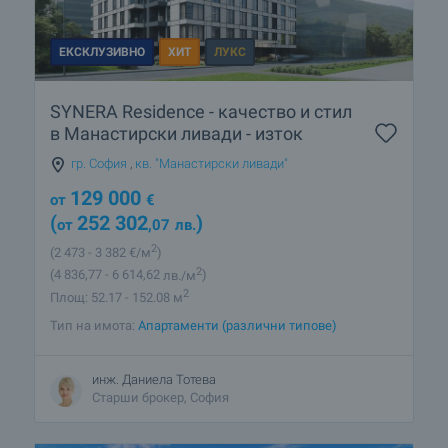
ЕКСКЛУЗИВНО
ХИТ
ЛУКС
SYNERA Residence - качество и стил
в Манастирски ливади - изток
гр. София
,
кв. "Манастирски ливади"
129 000
от
€
(
252 302
)
от
,07
лв.
2
(2 473
- 3 382
€/м
)
2
(4 836
,77
- 6 614
,62
лв./м
)
2
Площ: 52.17 - 152.08 м
Тип на имота:
Апартаменти (различни типове)
инж. Даниела Тотева
Старши брокер, София