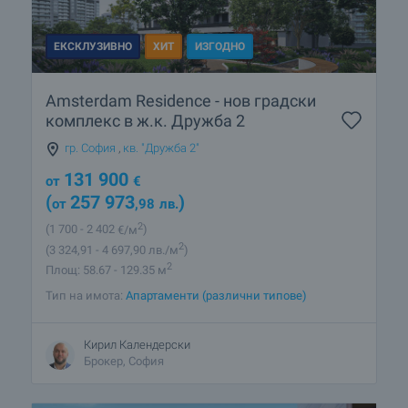
ЕКСКЛУЗИВНО
ХИТ
ИЗГОДНО
Amsterdam Residence - нов градски
комплекс в ж.к. Дружба 2
гр. София
,
кв. "Дружба 2"
131 900
от
€
(
257 973
)
от
,98
лв.
2
(1 700
- 2 402
€/м
)
2
(3 324
,91
- 4 697
,90
лв./м
)
2
Площ: 58.67 - 129.35 м
Тип на имота:
Апартаменти (различни типове)
Кирил Календерски
Брокер, София