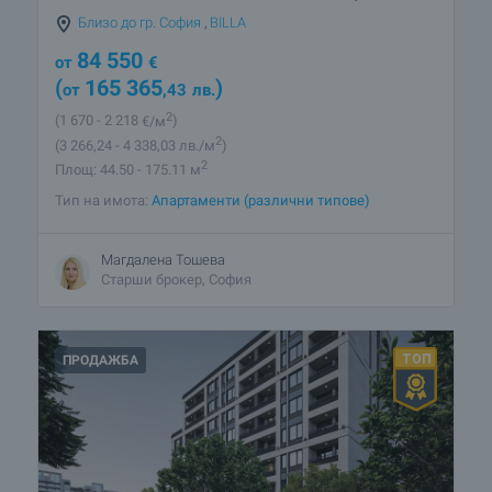
Близо до гр. София
,
BILLA
84 550
от
€
(
165 365
)
от
,43
лв.
2
(1 670
- 2 218
€/м
)
2
(3 266
,24
- 4 338
,03
лв./м
)
2
Площ: 44.50 - 175.11 м
Тип на имота:
Апартаменти (различни типове)
Магдалена Тошева
Старши брокер, София
ПРОДАЖБА