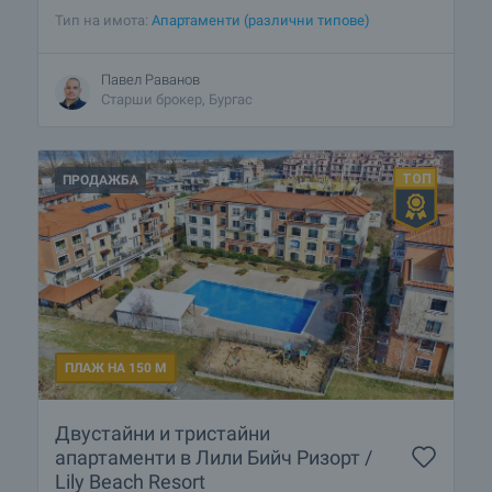
Тип на имота:
Апартаменти (различни типове)
Павел Раванов
Старши брокер, Бургас
ПРОДАЖБА
ПЛАЖ НА 150 М
Двустайни и тристайни
апартаменти в Лили Бийч Ризорт /
Lily Beach Resort