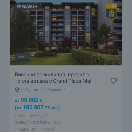
ПРОДАЖБА
ЛУКС
Висок клас жилищен проект с
топла връзка с Grand Plaza Mall
гр. Бургас
,
кв. "Хоризонт"
95 002
от
€
(
185 807
)
от
,76
лв.
2
(1 537
- 1 697
€/м
)
2
(3 006
,11
- 3 319
,04
лв./м
)
2
Площ: 61.81 - 117.56 м