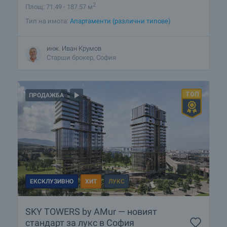
2
Площ: 71.49 - 187.57 м
Тип на имота:
Апартаменти (различни типове)
инж. Иван Крумов
Старши брокер, София
ПРОДАЖБА
ЕКСКЛУЗИВНО
ХИТ
ЛУКС
SKY TOWERS by AMur — новият
стандарт за лукс в София