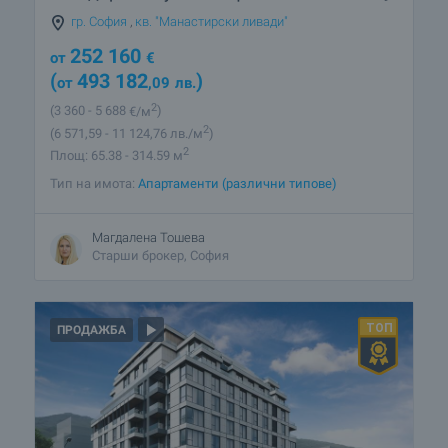
гр. София
,
кв. "Манастирски ливади"
252 160
от
€
(
493 182
)
от
,09
лв.
2
(3 360
- 5 688
€/м
)
2
(6 571
,59
- 11 124
,76
лв./м
)
2
Площ: 65.38 - 314.59 м
Тип на имота:
Апартаменти (различни типове)
Магдалена Тошева
Старши брокер, София
ПРОДАЖБА