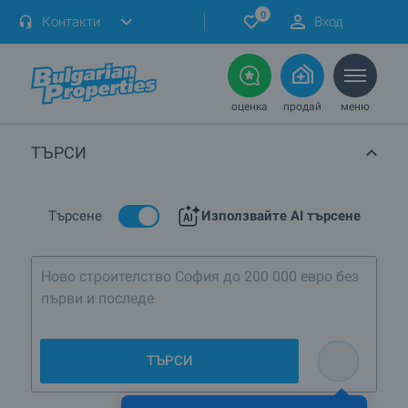
0
Контакти
Вход
оценка
продай
меню
ТЪРСИ
Търсене
Използвайте AI търсене
Ново строителство София до 200 000 евро без
първи и последен етаж
ТЪРСИ