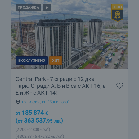
ПРОДАЖБА
ЕКСКЛУЗИВНО
ХИТ
Central Park - 7 сгради с 12 дка
парк. Сгради А, Б и В са с АКТ 16, а
Е и Ж - с АКТ 14!
гр. София
,
кв. "Банишора"
185 874
от
€
(
363 537
)
от
,95
лв.
2
(2 200
- 2 800
€/м
)
2
(4 302
,83
- 5 476
,32
лв./м
)