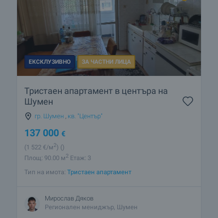
ЕКСКЛУЗИВНО
ЗА ЧАСТНИ ЛИЦА
Тристаен апартамент в центъра на
Шумен
гр. Шумен
,
кв. "Център"
137 000
€
2
(1 522
€/м
)
()
2
Площ: 90.00 м
Етаж: 3
Тип на имота:
Тристаен апартамент
Мирослав Дяков
Регионален мениджър, Шумен