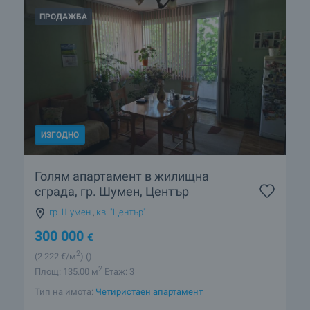
ПРОДАЖБА
ИЗГОДНО
Голям апартамент в жилищна
сграда, гр. Шумен, Център
гр. Шумен
,
кв. "Център"
300 000
€
2
(2 222
€/м
)
()
2
Площ: 135.00 м
Етаж: 3
Тип на имота:
Четиристаен апартамент