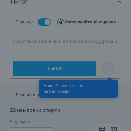
ТЪРСИ
строителство в кв.Център, гр.Шумен?
Кои са най-изгодните предложения в кв.Център,
гр.Шумен?
Търсене
Използвайте AI търсене
Има ли имоти с намалени цени в кв.Център,
гр.Шумен?
Двустаен в Слънчев бряг без такса поддръжка
Какви къщи се предлагат в кв.Център, гр.Шумен?
ТЪРСИ
Ново!
Търсете с глас
на български
.
Разширено търсене
Запази търсенето
23
намерени оферти
Подреди по