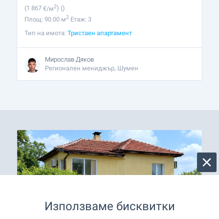
2
(1 867
€/м
)
()
2
Площ: 90.00 м
Етаж: 3
Тип на имота:
Тристаен апартамент
Мирослав Дяков
Регионален мениджър, Шумен
Използваме бисквитки