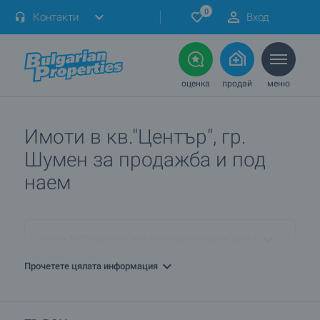
0
Контакти
Вход
оценка
продай
меню
Имоти в кв."Център", гр.
Шумен за продажба и под
наем
Кои са ТОП офертите в кв.Център, гр.Шумен днес?
Прочетете цялата информация
ПРОДАВАМ имот в кв.Център, гр.Шумен. Как мога да го
обявя при вас?
Кои са най-предпочитаните комплекси ново