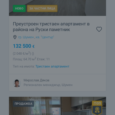
НОВО
ЗА ЧАСТНИ ЛИЦА
Преустроен тристаен апартамент в
района на Руски паметник
гр. Шумен
,
кв. "Център"
132 500
€
2
(2 048
€/м
)
()
2
Площ: 64.70 м
Етаж: 11
Тип на имота:
Тристаен апартамент
Мирослав Дяков
Регионален мениджър, Шумен
ПРОДАЖБА