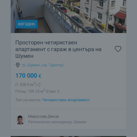
ИЗГОДНО
Просторен четиристаен
апартамент с гараж в центъра на
Шумен
гр. Шумен
,
кв. "Център"
170 000
€
2
(1 558
€/м
)
()
2
Площ: 109.10 м
Етаж: 3
Тип на имота:
Четиристаен апартамент
Мирослав Дяков
Регионален мениджър, Шумен