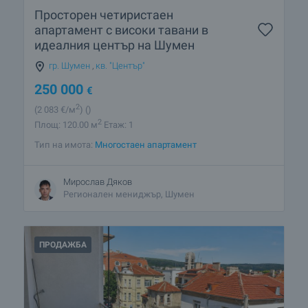
Просторен четиристаен
апартамент с високи тавани в
идеалния център на Шумен
гр. Шумен
,
кв. "Център"
250 000
€
2
(2 083
€/м
)
()
2
Площ: 120.00 м
Етаж: 1
Тип на имота:
Многостаен апартамент
Мирослав Дяков
Регионален мениджър, Шумен
ПРОДАЖБА