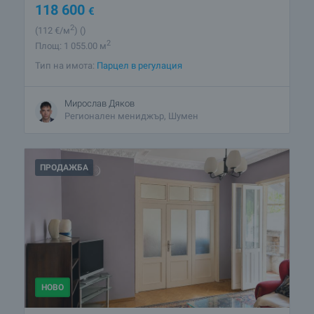
118 600
€
2
(112
€/м
)
()
2
Площ: 1 055.00 м
Тип на имота:
Парцел в регулация
Мирослав Дяков
Регионален мениджър, Шумен
ПРОДАЖБА
НОВО