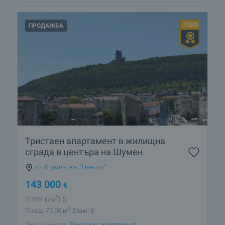
ПРОДАЖБА
Тристаен апартамент в жилищна
сграда в центъра на Шумен
гр. Шумен
,
кв. "Център"
143 000
€
2
(1 959
€/м
)
()
2
Площ: 73.00 м
Етаж: 8
Тип на имота:
Тристаен апартамент