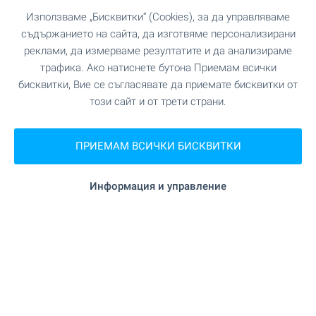
Използваме „Бисквитки“ (Cookies), за да управляваме
съдържанието на сайта, да изготвяме персонализирани
реклами, да измерваме резултатите и да анализираме
Селските къщи са хит и
трафика. Ако натиснете бутона Приемам всички
през тази година!
бисквитки, Вие се съгласявате да приемате бисквитки от
този сайт и от трети страни.
Купете къща на село за уикенди, ваканции или
за постоянно живеене! Собствен двор и място
далече от шума на големия град. Да се
ПРИЕМАМ ВСИЧКИ БИСКВИТКИ
насладим на даденостите на българските села!
Вижте нашите страхотни оферти за селски
Информация и управление
къщи в цялата страна.
Време е за по-спокоен живот и завръщане към
природата!
ВИЖТЕ ОЩЕ