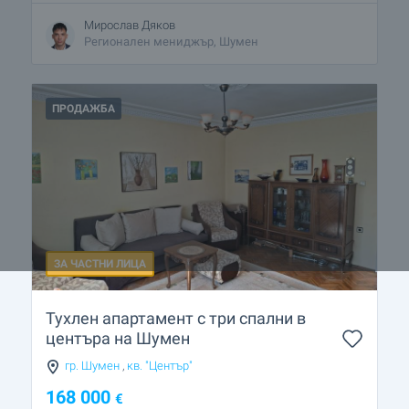
Мирослав Дяков
Регионален мениджър, Шумен
ПРОДАЖБА
ЗА ЧАСТНИ ЛИЦА
Тухлен апартамент с три спални в
центъра на Шумен
гр. Шумен
,
кв. "Център"
168 000
€