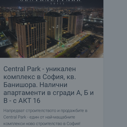
Central Park - уникален
комплекс в София, кв.
Банишора. Налични
апартаменти в сгради А, Б и
В - с АКТ 16
Напредват строителството и продажбите в
Central Park - един от най-мащабните
комплекси ново строителство в София!