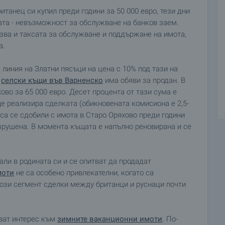
ританец си купил преди години за 50 000 евро, тези дни
ната - невъзможност за обслужване на банков заем.
зва и таксата за обслужване и поддържане на имота,
а.
линия на Златни пясъци на цена с 10% под тази на
а
селски къщи във Варненско
има обяви за продан. В
во за 65 000 евро. Десет процента от тази сума е
е реализира сделката (обикновената комисиона е 2,5-
е са се сдобили с имота в Старо Оряхово преди години
азрушена. В момента къщата е напълно реновирана и се
али в родината си и се опитват да продадат
моти
не са особено привлекателни, когато са
 този сегмент сделки между британци и руснаци почти
ват интерес към
зимните ваканционни имоти
. По-