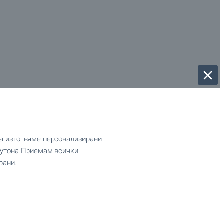
да изготвяме персонализирани
 бутона Приемам всички
рани.