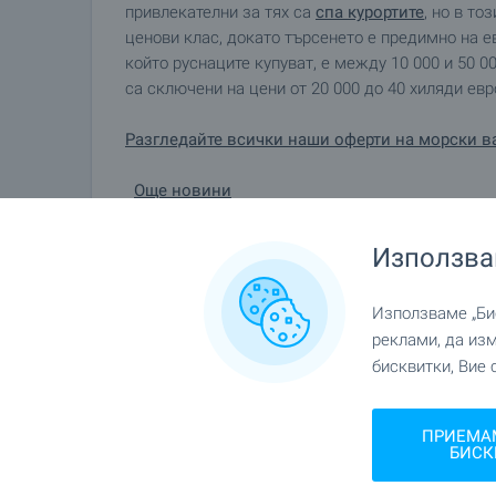
привлекателни за тях са
спа курортите
, но в то
ценови клас, докато търсенето е предимно на 
който руснаците купуват, е между 10 000 и 50 
са сключени на цени от 20 000 до 40 хиляди евр
Разгледайте всички наши оферти на морски 
Още новини
Използва
Сподели
Използваме „Бис
реклами, да из
бисквитки, Вие 
ПРИЕМА
ОЩЕ
НОВИНИ
БИСК