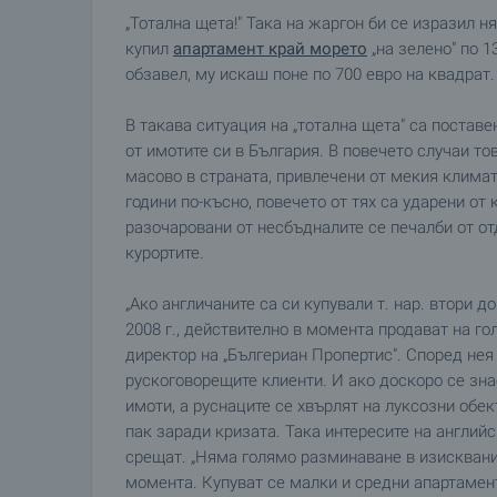
„Тотална щета!" Така на жаргон би се изразил н
купил
апартамент край морето
„на зелено" по 1
обзавел, му искаш поне по 700 евро на квадрат.
В такава ситуация на „тотална щета" са постав
от имотите си в България. В повечето случаи то
масово в страната, привлечени от мекия климат
години по-късно, повечето от тях са ударени от 
разочаровани от несбъдналите се печалби от от
курортите.
„Ако англичаните са си купували т. нар. втори д
2008 г., действително в момента продават на го
директор на „Бългериан Пропертис". Според нея
рускоговорещите клиенти. И ако доскоро се зна
имоти, а руснаците се хвърлят на луксозни обект
пак заради кризата. Така интересите на английс
срещат. „Няма голямо разминаване в изисквания
момента. Купуват се малки и средни апартамент