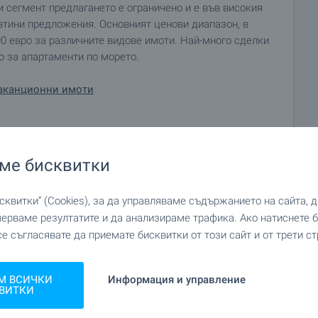
зи сегмент предлагането е ограничено и е във високия
евтини предложения. Основният ценови диапазон, в
000 евро за различните видове имоти. Най-много сделки
о за апартаменти по морето.
ваканционни имоти
ме бисквитки
квитки“ (Cookies), за да управляваме съдържанието на сайта, 
мерваме резултатите и да анализираме трафика. Ако натиснете
се съгласявате да приемате бисквитки от този сайт и от трети ст
М ВСИЧКИ
Информация и управление
ВИТКИ