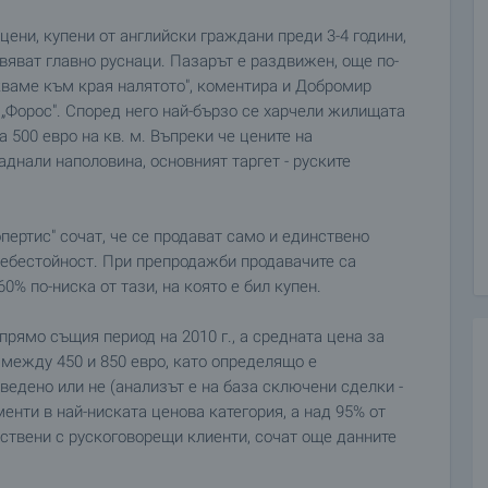
цени, купени от английски граждани преди 3-4 години,
вяват главно руснаци. Пазарът е раздвижен, още по-
ваме към края налятото", коментира и Добромир
„Форос". Според него най-бързо се харчели жилищата
500 евро на кв. м. Въпреки че цените на
аднали наполовина, основният таргет - руските
пертис" сочат, че се продават само и единствено
себестойност. При препродажби продавачите са
0% по-ниска от тази, на която е бил купен.
прямо същия период на 2010 г., а средната цена за
 между 450 и 850 евро, като определящо е
едено или не (анализът е на база сключени сделки -
менти в най-ниската ценова категория, а над 95% от
твени с рускоговорещи клиенти, сочат още данните