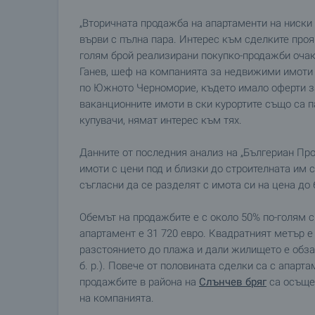
„Вторичната продажба на апартаменти на ниски 
върви с пълна пара. Интерес към сделките проя
голям брой реализирани покупко-продажби очак
Ганев, шеф на компанията за недвижими имоти 
по Южното Черноморие, където имало оферти за 
ваканционните имоти в ски курортите също са п
купувачи, нямат интерес към тях.
Данните от последния анализ на „Бългериан Про
имоти с цени под и близки до строителната им 
съгласни да се разделят с имота си на цена до 6
Обемът на продажбите е с около 50% по-голям с
апартамент е 31 720 евро. Квадратният метър е
разстоянието до плажа и дали жилището е обзав
б. p.). Повече от половината сделки са с апарта
продажбите в района на
Слънчев бряг
са осъщес
на компанията.