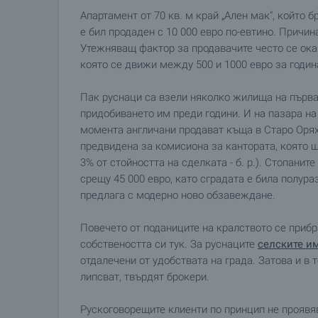
Апартамент от 70 кв. м край „Ален мак", който б
е бил продаден с 10 000 евро по-евтино. Причи
Утежняващ фактор за продавачите често се ока
която се движи между 500 и 1000 евро за годин
Пак руснаци са взели няколко жилища на първа 
придобиването им преди години. И на пазара н
момента англичани продават къща в Старо Оряхо
предвидена за комисиона за кантората, която щ
3% от стойността на сделката - б. p.). Стопанит
срещу 45 000 евро, като сградата е била полур
предлага с модерно ново обзавеждане.
Повечето от поданиците на кралството се прибр
собствеността си тук. За руснаците
селските и
отдалечени от удобствата на града. Затова и в
липсват, твърдят брокери.
Рускоговорещите клиенти по принцип не проявя