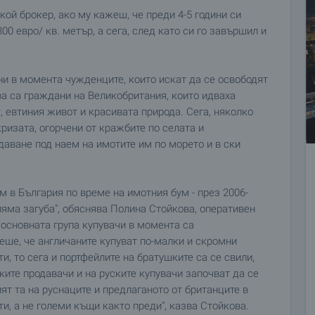
якой брокер, ако му кажеш, че преди 4-5 години си
300 евро/ кв. метър, а сега, след като си го завършил и
ени в момента чужденците, които искат да се освободят
ва са граждани на Великобритания, които идваха
, евтиния живот и красивата природа. Сега, няколко
кризата, огорчени от кражбите по селата и
даване под наем на имотите им по морето и в ски
ом в България по време на имотния бум - през 2006-
ляма загуба", обяснява Полина Стойкова, оперативен
 основната група купувачи в момента са
еше, че англичаните купуват по-малки и скромни
и, то сега и портфейлите на братушките са се свили,
ките продавачи и на руските купувачи започват да се
т та на руснаците и предлаганото от британците в
и, а не големи къщи както преди", казва Стойкова.