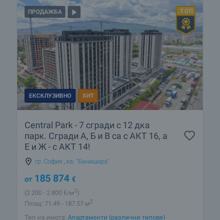
ПРОДАЖБА
ЕКСКЛУЗИВНО
ХИТ
Central Park - 7 сгради с 12 дка
парк. Сгради А, Б и В са с АКТ 16, а
Е и Ж - с АКТ 14!
гр. София
,
кв. "Банишора"
185 874
от
€
2
(2 200
- 2 800
€/м
)
2
Площ: 71.49 - 187.57 м
Тип на имота:
Апартаменти (различни типове)