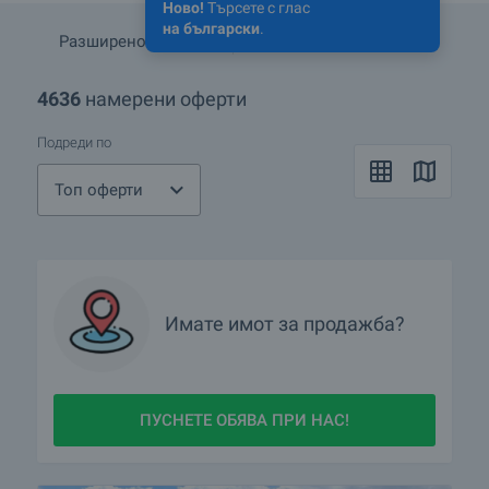
Ново!
Търсете с глас
на български
.
Разширено търсене
Запази търсенето
4636
намерени оферти
Подреди по
Топ оферти
Имате имот за продажба?
ПУСНЕТЕ ОБЯВА ПРИ НАС!