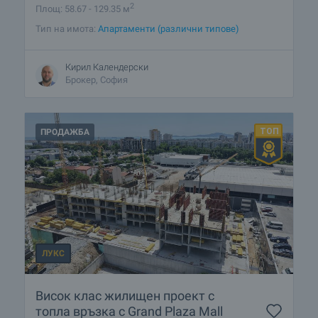
2
Площ: 58.67 - 129.35 м
Тип на имота:
Апартаменти (различни типове)
Кирил Календерски
Брокер, София
ПРОДАЖБА
ЛУКС
Висок клас жилищен проект с
топла връзка с Grand Plaza Mall