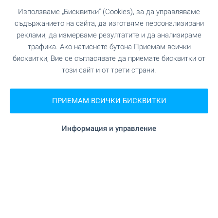
почивка и отдих още сега! Вижте нашите топ
Използваме „Бисквитки“ (Cookies), за да управляваме
предложения!
съдържанието на сайта, да изготвяме персонализирани
реклами, да измерваме резултатите и да анализираме
трафика. Ако натиснете бутона Приемам всички
ВИЖТЕ ОЩЕ
бисквитки, Вие се съгласявате да приемате бисквитки от
този сайт и от трети страни.
ПРИЕМАМ ВСИЧКИ БИСКВИТКИ
Информация и управление
ПРОДАЖБА
ЕКСКЛУЗИВНО
ХИТ