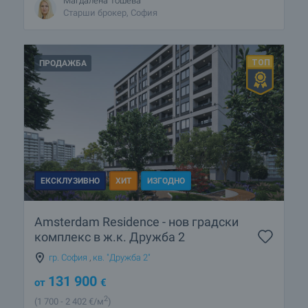
Магдалена Тошева
Старши брокер, София
ПРОДАЖБА
ЕКСКЛУЗИВНО
ХИТ
ИЗГОДНО
Amsterdam Residence - нов градски
комплекс в ж.к. Дружба 2
гр. София
,
кв. "Дружба 2"
131 900
от
€
2
(1 700
- 2 402
€/м
)