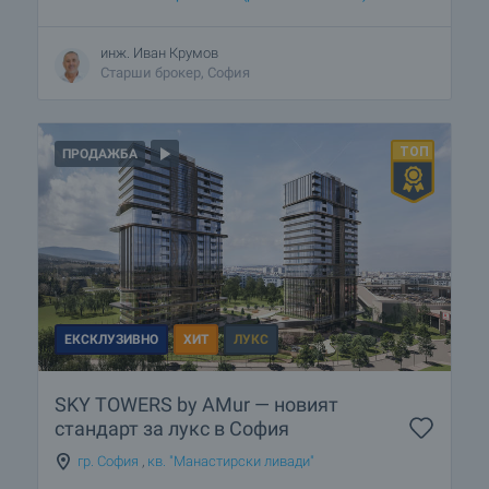
инж. Иван Крумов
Старши брокер, София
ПРОДАЖБА
ЕКСКЛУЗИВНО
ХИТ
ЛУКС
SKY TOWERS by AMur — новият
стандарт за лукс в София
гр. София
,
кв. "Манастирски ливади"