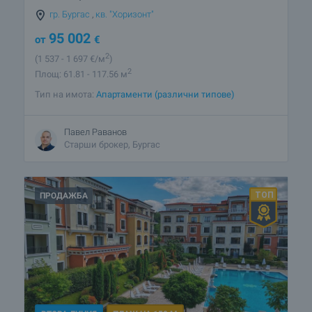
гр. Бургас
,
кв. "Хоризонт"
95 002
от
€
2
(1 537
- 1 697
€/м
)
2
Площ: 61.81 - 117.56 м
Тип на имота:
Апартаменти (различни типове)
Павел Раванов
Старши брокер, Бургас
ПРОДАЖБА