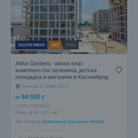
ЕКСКЛУЗИВНО
ХИТ
ЛУКС
AMur Gardens - висок клас
комплекс със зеленина, детска
площадка и магазини в Костинброд
Близо до гр. София
,
BILLA
84 550
от
€
2
(1 670
- 2 218
€/м
)
2
Площ: 44.50 - 175.11 м
Тип на имота:
Апартаменти (различни типове)