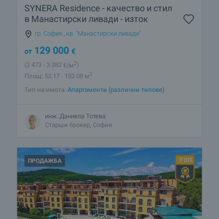
SYNERA Residence - качество и стил
в Манастирски ливади - изток
гр. София
,
кв. "Манастирски ливади"
129 000
от
€
2
(2 473
- 3 382
€/м
)
2
Площ: 52.17 - 152.08 м
Тип на имота:
Апартаменти (различни типове)
инж. Даниела Тотева
Старши брокер, София
ПРОДАЖБА