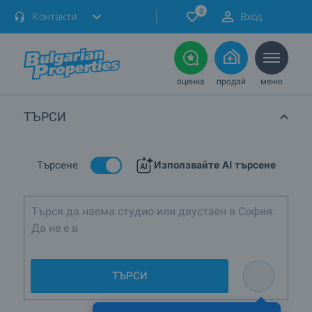
0
Контакти
Вход
оценка
продай
меню
ТЪРСИ
Търсене
Използвайте AI търсене
Търся да наема студио или двустаен в София.
Да не е в Люлин
ТЪРСИ