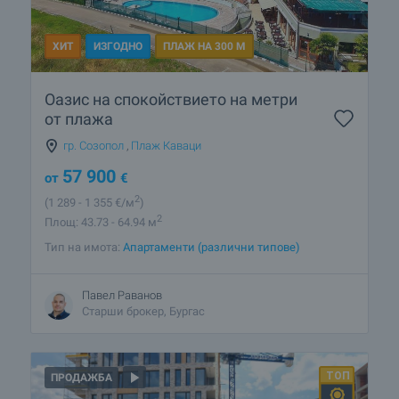
ХИТ
ИЗГОДНО
ПЛАЖ НА 300 М
Оазис на спокойствието на метри
от плажа
гр. Созопол
,
Плаж Каваци
57 900
от
€
2
(1 289
- 1 355
€/м
)
2
Площ: 43.73 - 64.94 м
Тип на имота:
Апартаменти (различни типове)
Павел Раванов
Старши брокер, Бургас
ПРОДАЖБА