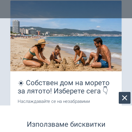
☀️ Собствен дом на морето
за лятото! Изберете сега 👇
Наслаждавайте се на незабравими
преживявания в собствен имот край морето в
любимия ви български морски курорт! При нас
ще намерите разнообразни предложения за
Използваме бисквитки
всеки вкус и бюджет. Осигурете си място за