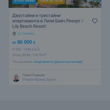
ВТОРА ЛИНИЯ
ПЛАЖ НА 150 М
Двустайни и тристайни
апартаменти в Лили Бийч Ризорт /
Lily Beach Resort
гр. Созопол
86 000
от
€
2
(1 202
- 1 696
€/м
)
2
Площ: 55.96 - 118.18 м
Тип на имота:
Апартаменти (различни типове)
Павел Раванов
Старши брокер, Бургас