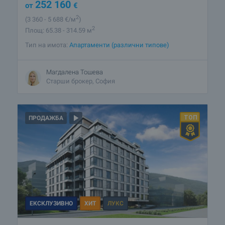
252 160
от
€
2
(3 360
- 5 688
€/м
)
2
Площ: 65.38 - 314.59 м
Тип на имота:
Апартаменти (различни типове)
Магдалена Тошева
Старши брокер, София
ПРОДАЖБА
ЕКСКЛУЗИВНО
ХИТ
ЛУКС