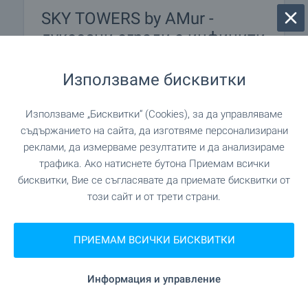
SKY TOWERS by AMur -
луксозни сгради с инфинити
басейни на покривите
Използваме бисквитки
Проект от най-висок клас, създаден да се
превърне в новата визитна картичка на
модерна София. Извисяващи се над града, две
Използваме „Бисквитки“ (Cookies), за да управляваме
емблематични сгради комбинират изцяло
съдържанието на сайта, да изготвяме персонализирани
остъклени фасади, елегантни линии и
реклами, да измерваме резултатите и да анализираме
впечатляваща вертикална динамика, които
трафика. Ако натиснете бутона Приемам всички
създават усещането за лекота, величие и
бисквитки, Вие се съгласявате да приемате бисквитки от
престиж. Отлична възможност да станеш част
този сайт и от трети страни.
от една от най-впечатляващите съвременни
сгради в София – проект, който ще остави
своя отпечатък в градската среда.
ПРИЕМАМ ВСИЧКИ БИСКВИТКИ
Възползвай се и резервирай своя нов дом
още сега!
Информация и управление