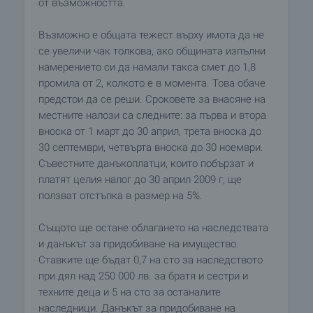
от възможността.
Възможно е общата тежест върху имота да не
се увеличи чак толкова, ако общината изпълни
намерението си да намали такса смет до 1,8
промила от 2, колкото е в момента. Това обаче
предстои да се реши. Сроковете за внасяне на
местните налози са следните: за първа и втора
вноска от 1 март до 30 април, трета вноска до
30 септември, четвърта вноска до 30 ноември.
Съвестните данъкоплатци, които побързат и
платят целия налог до 30 април 2009 г, ще
ползват отстъпка в размер на 5%.
Същото ще остане облагането на наследствата
и данъкът за придобиване на имущество.
Ставките ще бъдат 0,7 на сто за наследството
при дял над 250 000 лв. за братя и сестри и
техните деца и 5 на сто за останалите
наследници. Данъкът за придобиване на