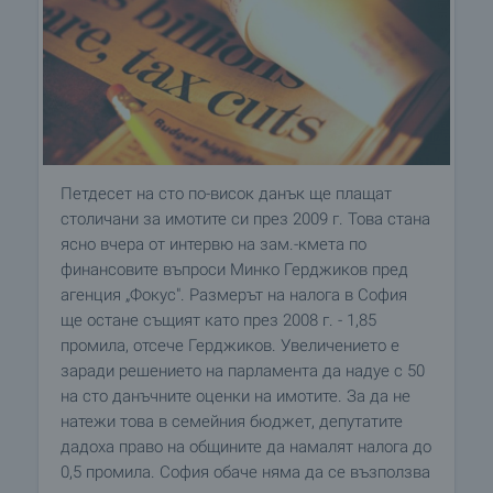
Петдесет на сто по-висок данък ще плащат
столичани за имотите си през 2009 г. Това стана
ясно вчера от интервю на зам.-кмета по
финансовите въпроси Минко Герджиков пред
агенция „Фокус". Размерът на налога в София
ще остане същият като през 2008 г. - 1,85
промила, отсече Герджиков. Увеличението е
заради решението на парламента да надуе с 50
на сто данъчните оценки на имотите. За да не
натежи това в семейния бюджет, депутатите
дадоха право на общините да намалят налога до
0,5 промила. София обаче няма да се възползва