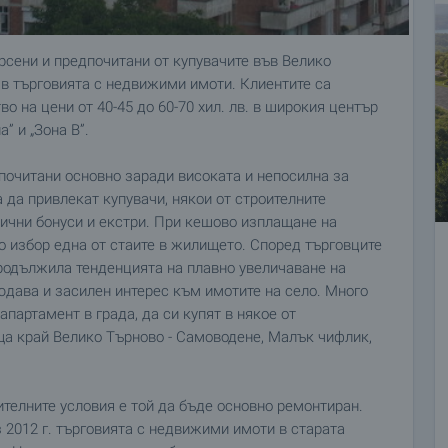
ърсени и предпочитани от купувачите във Велико
и в търговията с недвижими имоти. Клиентите са
 на цени от 40-45 до 60-70 хил. лв. в широкия център
” и „Зона В”.
почитани основно заради високата и непосилна за
а да привлекат купувачи, някои от строителните
лични бонуси и екстри. При кешово изплащане на
 избор една от стаите в жилището. Според търговците
продължила тенденцията на плавно увеличаване на
дава и засилен интерес към имотите на село. Много
апартамент в града, да си купят в някое от
а край Велико Търново - Самоводене, Малък чифлик,
ителните условия е той да бъде основно ремонтиран.
 2012 г. търговията с недвижими имоти в старата