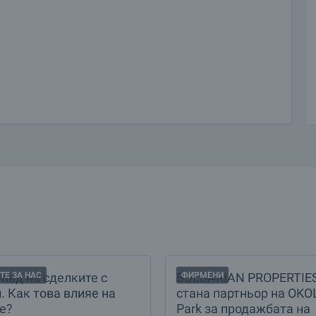
Спад на сделките с
ТЕ ЗА НАС
BULGARIAN PROPERTIE
ФИРМЕНИ
. Как това влияе на
стана партньор на OKO
е?
Park за продажбата на