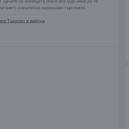
е. Цените на жилищата обаче все още няма да се
длагането значително надвишава търсенето.
ико Търново и района