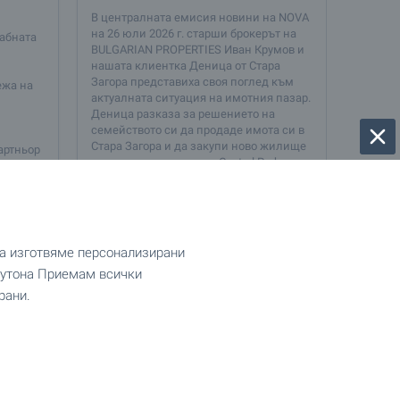
В централната емисия новини на NOVA
на 26 юли 2026 г. старши брокерът на
абната
BULGARIAN PROPERTIES Иван Крумов и
нашата клиентка Деница от Стара
Загора представиха своя поглед към
ежа на
актуалната ситуация на имотния пазар.
Деница разказа за решението на
семейството си да продаде имота си в
Стара Загора и да закупи ново жилище
артньор
в столичния комплекс Central Park с
а на
посредничеството на нашия екип, ...
 една от
да изготвяме персонализирани
 бутона Приемам всички
Сподели
28 Юли, 2026
Сподели
рани.