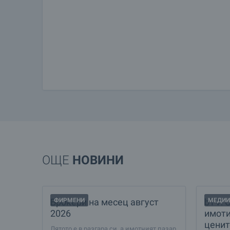
ОЩЕ
НОВИНИ
Брокери на месец август
ФИРМЕНИ
bTV: 
МЕДИИ
2026
имоти
ценит
Лятото е в разгара си, а имотният пазар