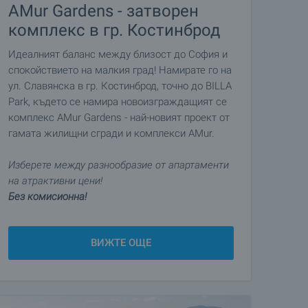
AMur Gardens - затворен
комплекс в гр. Костинброд
Идеалният баланс между близост до София и
спокойствието на малкия град! Намирате го на
ул. Славянска в гр. Костинброд, точно до BILLA
Park, където се намира новоизграждащият се
комплекс AMur Gardens - най-новият проект от
гамата жилищни сгради и комплекси AMur.
Изберете между разнообразие от апартаменти
на атрактивни цени!
Без комисионна!
ВИЖТЕ ОЩЕ