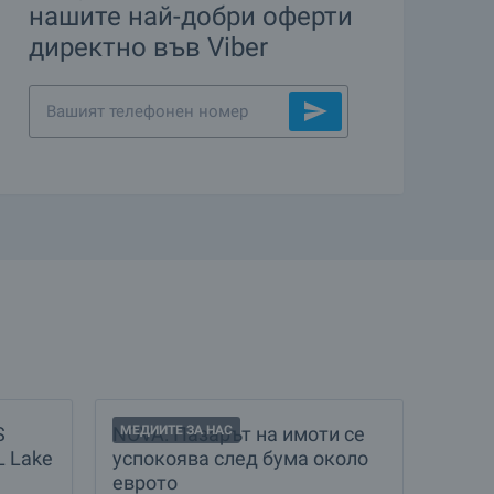
нашите най-добри оферти
директно във Viber
S
NOVA: Пазарът на имоти се
МЕДИИТЕ ЗА НАС
L Lake
успокоява след бума около
еврото