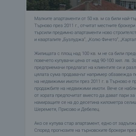
Малките апартаменти от 50 кв. м са били най-т
Търново през 2011 г., отчитат местните брокер
търсили предимно апартаменти ново строителство
и кварталите „Бузлуджа”, „Колю Фичето”, „Картала
Жилищата с площ над 100 кв. м не са били пред
повечето купувачи цена от над 90-100 хил. лв. З
предприемачи предлагат на клиентите си и раз
цялата сума продавачът например обзавежда по
на недвижими имоти през 2011 г. в Търново е 
продажбите на недвижими имоти. Вече се наблю
от хората предпочитат вместо да дават пари за 
намиращите се на до десетина километра селищ
Шереметя, Присово и Дебелец.
Ако се купува стар апартамент, едно от задълж
Според прогнозите на търновските брокери през