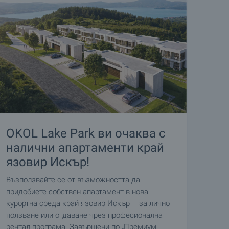
OKOL Lake Park ви очаква с
налични апартаменти край
язовир Искър!
Възползвайте се от възможността да
придобиете собствен апартамент в нова
курортна среда край язовир Искър – за лично
ползване или отдаване чрез професионална
рентал програма. Завършени по „Премиум