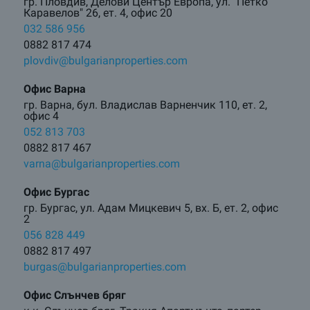
гр. Пловдив, Делови Център Европа, ул. "Петко
Каравелов" 26, ет. 4, офис 20
032 586 956
0882 817 474
plovdiv@bulgarianproperties.com
Офис Варна
гр. Варна, бул. Владислав Варненчик 110, ет. 2,
офис 4
052 813 703
0882 817 467
varna@bulgarianproperties.com
Офис Бургас
гр. Бургас, ул. Адам Мицкевич 5, вх. Б, ет. 2, офис
2
056 828 449
0882 817 497
burgas@bulgarianproperties.com
Офис Слънчев бряг