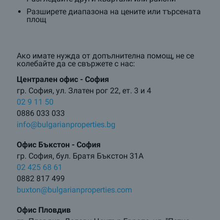
Разширете диапазона на цените или търсената
площ
Ако имате нужда от допълнителна помощ, не се
колебайте да се свържете с нас:
Централен oфис - София
гр. София, ул. Златен рог 22, ет. 3 и 4
02 9 11 50
0886 033 033
info@bulgarianproperties.bg
Офис Бъкстон - София
гр. София, бул. Братя Бъкстон 31А
02 425 68 61
0882 817 499
buxton@bulgarianproperties.com
Офис Пловдив