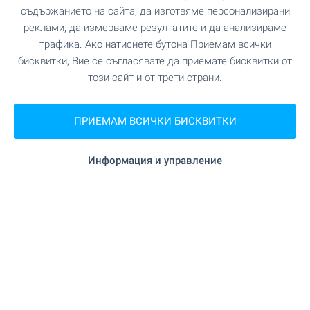
съдържанието на сайта, да изготвяме персонализирани
Офис Банско
реклами, да измерваме резултатите и да анализираме
гр. Банско, ул. Никола Вапцаров 7, партер
трафика. Ако натиснете бутона Приемам всички
0882 817 461
бисквитки, Вие се съгласявате да приемате бисквитки от
bansko@bulgarianproperties.com
този сайт и от трети страни.
Офис Дупница
гр. Дупница, ул. Княз Борис I, №1, ет. 1
ПРИЕМАМ ВСИЧКИ БИСКВИТКИ
0882 817 449
dupnitsa@bulgarianproperties.com
Информация и управление
Офис Шумен
гр. Шумен, пл. Освобождение 12, ет. 3, офис 5
0882 817 445
shumen@bulgarianproperties.com
Офис Пампорово
гр. Смолян, ул. Бузлуджа 11, офис 7, ет. 1
0882 817 483
pamporovo@bulgarianproperties.com