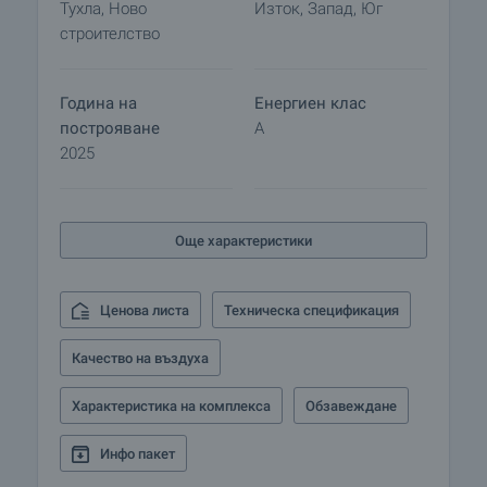
Тухла, Ново
Изток, Запад, Юг
необходимите тръбни пътища. В системата не са
строителство
включени радиаторни тела. Предвидени са и
допълнителни изводи за бойлери. Заложени са
комини в дневните зони на апартаментите.
Година на
Енергиен клас
Климатизацията е решена с мултисплит
построяване
A
системи в различните жилищни помещения.
2025
• Вратите са блиндирани от серията на Солид,
оборудвани с италианска патронна брава,
широкоъгълна шпионка, регулируеми панти и
Още характеристики
усилена лостова система, както и сертификат за
пожароустойчивост клас EI60.
Ценова листа
Техническа спецификация
Сградата е проектирана с внимание към
детайла, за да гарантира една хармонична
Качество на въздуха
среда за живот, която удовлетворява дори най-
високите стандарти. Конструкцията е масивна
Характеристика на комплекса
Обзавеждане
стоманобетонна, с безгредови плочи. Външната
топлоизолация е от минерална вата с дебелина
Инфо пакет
10 см. Финишното покритие на фасадата е по