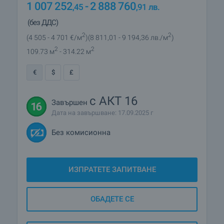
1 007 252
- 2 888 760
,45
,91
лв.
(без ДДС)
2
2
(4 505
- 4 701
€/м
)
(8 811
,01
- 9 194
,36
лв./м
)
2
2
109.73 м
- 314.22 м
€
$
£
с АКТ 16
Завършен
Дата на завършване: 17.09.2025 г
Без комисионна
ИЗПРАТЕТЕ ЗАПИТВАНЕ
ОБАДЕТЕ СЕ