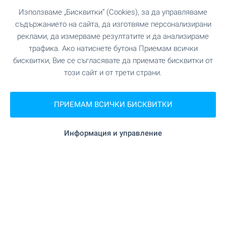
ПАЗАРУВАНЕ
Използваме „Бисквитки“ (Cookies), за да управляваме
съдържанието на сайта, да изготвяме персонализирани
на 164 м. (2 мин.)
Хранителен магазин
реклами, да измерваме резултатите и да анализираме
трафика. Ако натиснете бутона Приемам всички
"Фантастико" на 130 м. (2 мин.)
Супермаркет
бисквитки, Вие се съгласявате да приемате бисквитки от
този сайт и от трети страни.
"Магазинъ 345" на 265 м. (4 мин.)
Супермаркет
ПРИЕМАМ ВСИЧКИ БИСКВИТКИ
на 168 м. (3 мин.)
Пекарна
Информация и управление
"д-р Стефанов" на 545 м. (7 мин.)
Зоо магазин
"Търговски център Софарма Бизнес
Мол
Тауърс" на 992 м. (12 мин.)
УСЛУГИ