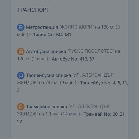
ТРАНСПОРТ
Жилищен кредит
Ние си партнираме с водещите български банки
"ЖОЛИО КЮРИ" на 188 м. (3
Метростанция
и можем да ви свържем с техните консултанти
мин.) -
Линия No: M4, M1
за информация и кандидатстване за кредит.
"РУСКО ПОСОЛСТВО" на
Автобусна спирка
126 м. (2 мин.) -
Автобус No: 413, 67
"УЛ. АЛЕКСАНДЪР
Тролейбусна спирка
ЖЕНДОВ" на 747 м. (9 мин.) -
Тролейбус No: 4, 5, 11,
3
"УЛ. АЛЕКСАНДЪР
Трамвайна спирка
ЖЕНДОВ" на 1.1 км. (14 мин.) -
Трамвай No: 20, 21,
22