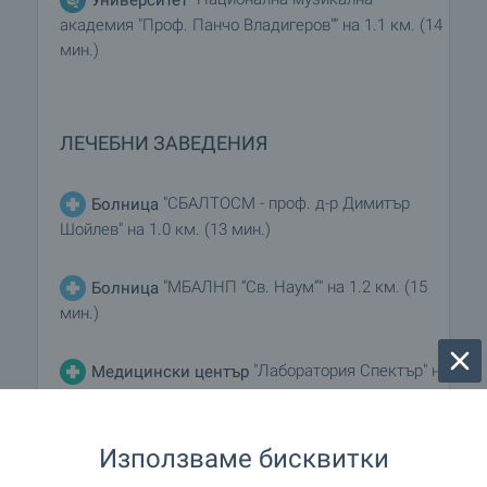
академия "Проф. Панчо Владигеров"" на 1.1 км. (14
мин.)
ЛЕЧЕБНИ ЗАВЕДЕНИЯ
"СБАЛТОСМ - проф. д-р Димитър
Болница
Шойлев" на 1.0 км. (13 мин.)
"MБАЛНП “Св. Наум”" на 1.2 км. (15
Болница
мин.)
"Лаборатория Спектър" на
Медицински център
103 м. (2 мин.)
Използваме бисквитки