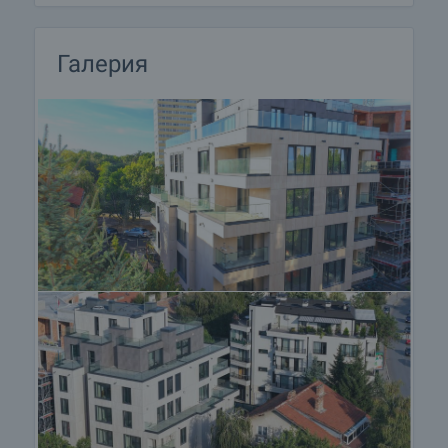
система окачена фасада с плоскости от фирма
Laminam с цветове Naturali Travertino и Blend
Avorio. Общите части са луксозно завършени, с
Галерия
внимателно подбрани и комбинирани
висококачествени материали. Асансьорът за
всеки вход е за 9 лица, с автоматични врати от
неръждаема стомана, инфрачервена завеса -
модел Otis GeN2 Life.
Сградата разполага с гараж на едно ниво с
достъп чрез автоматична врата с дистанционно
управление и автомобилна платформа. До
подземния гараж се стига с топла връзка с
асансьора и стълбището на сградата. Гаражите
са с настилка от шлайфан бетон. Предвидено е
място за велосипеди, както и зарядна станция
за електрически автомобили.
Квартал Изток е един от най-престижните и
предпочитани райони в София. Близостта до