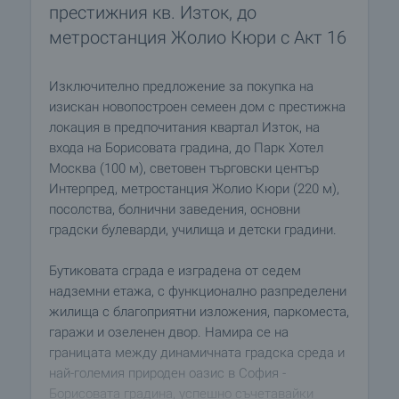
престижния кв. Изток, до
метростанция Жолио Кюри с Aкт 16
Изключително предложение за покупка на
изискан новопостроен семеен дом с престижна
локация в предпочитания квартал Изток, на
входа на Борисовата градина, до Парк Хотел
Москва (100 м), световен търговски център
Интерпред, метростанция Жолио Кюри (220 м),
посолства, болнични заведения, основни
градски булеварди, училища и детски градини.
Бутиковата сграда е изградена от седем
надземни етажа, с функционално разпределени
жилища с благоприятни изложения, паркоместа,
гаражи и озеленен двор. Намира се на
границата между динамичната градска среда и
най-големия природен оазис в София -
Борисовата градина, успешно съчетавайки