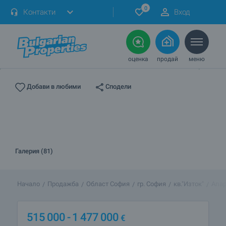
0
Контакти
Вход
оценка
продай
меню
Сподели
Добави в любими
Галерия (81)
Начало
Продажба
Област София
гр. София
кв."Изток"
Апар
515 000
- 1 477 000
€