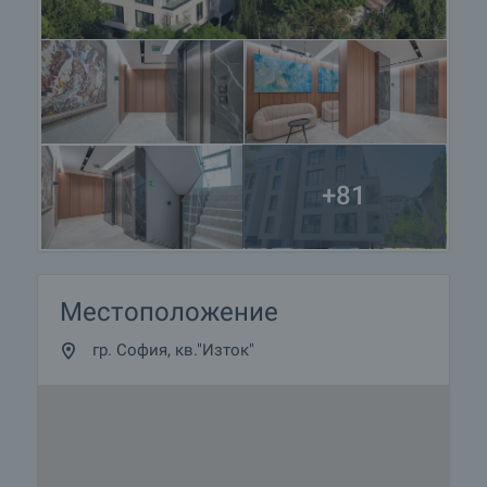
центъра на града осигурява лесен достъп до
основни административни, културни и търговски
обекти. Районът е добре развит с отлична
инфраструктура, включително обществен
транспорт (метростанции, автобуси), училища,
детски градини, болници и магазини.
Борисовата градина е една от най-големите и
+81
красиви паркове в София, предлагаща
възможности за разходки, спорт и отдих. Това
прави района изключително привлекателен за
семейства и хора, които ценят природата. В
близост се намират множество офисни сгради и
Местоположение
бизнес центрове, което го прави удобен за хора,
работещи в централната част на града или в
гр. София, кв."Изток"
съседни офис зони като Интерпред.
Имотите в този район обикновено запазват и
увеличават стойността си с времето, което ги
прави добра дългосрочна инвестиция. Всички