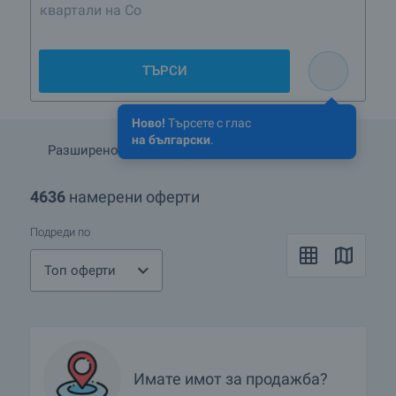
квартали на София
ТЪРСИ
Ново!
Търсете с глас
на български
.
Разширено търсене
Запази търсенето
4636
намерени оферти
Подреди по
Топ оферти
Имате имот за продажба?