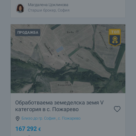
Магдалена Цоклинова
Старши брокер, София
ПРОДАЖБА
Обработваема земеделска земя V
категория в с. Пожарево
Близо до гр. София
,
с. Пожарево
167 292
€