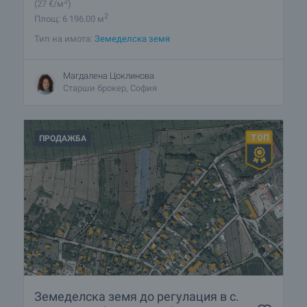
2
(27
€/м
)
2
Площ: 6 196.00 м
Тип на имота:
Земеделска земя
Магдалена Цоклинова
Старши брокер, София
ПРОДАЖБА
Земеделска земя до регулация в с.