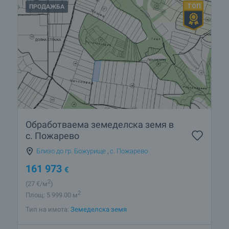
ПРОДАЖБА
Обработваема земеделска земя в
с. Пожарево
Близо до гр. Божурище
,
с. Пожарево
161 973
€
2
(27
€/м
)
2
Площ: 5 999.00 м
Тип на имота:
Земеделска земя