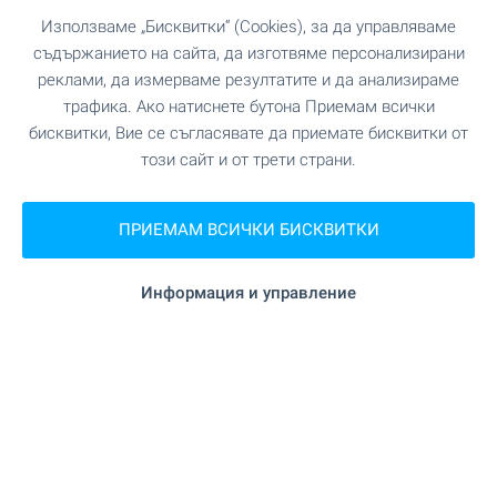
България, който предлага отлични условия за
Използваме „Бисквитки“ (Cookies), за да управляваме
почивка и туризъм през цялата година. За
съдържанието на сайта, да изготвяме персонализирани
лично ползване и отдаване под наем. Почивки
реклами, да измерваме резултатите и да анализираме
и уикенди в собствен имот, без нужда от
трафика. Ако натиснете бутона Приемам всички
хотелски резервации!
бисквитки, Вие се съгласявате да приемате бисквитки от
този сайт и от трети страни.
ВИЖТЕ ОЩЕ
ПРИЕМАМ ВСИЧКИ БИСКВИТКИ
Информация и управление
ПРОДАЖБА