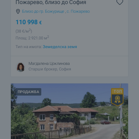
Пожарево, близо до София
Близо до гр. Божурище
,
с. Пожарево
110 998
€
2
(38
€/м
)
2
Площ: 2 921.00 м
Тип на имота:
Земеделска земя
Магдалена Цоклинова
Старши брокер, София
ПРОДАЖБА