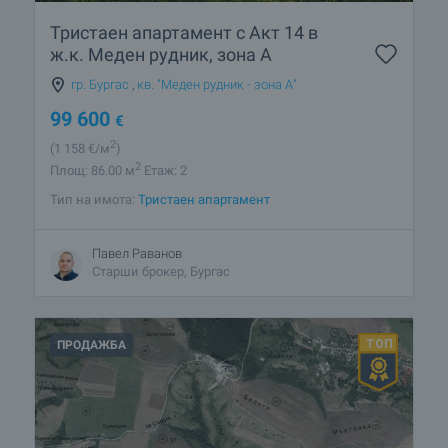
Тристаен апартамент с Акт 14 в
ж.к. Меден рудник, зона А
гр. Бургас
,
кв. "Меден рудник - зона А"
99 600
€
2
(1 158
€/м
)
2
Площ: 86.00 м
Етаж: 2
Тип на имота:
Тристаен апартамент
Павел Раванов
Старши брокер, Бургас
ПРОДАЖБА