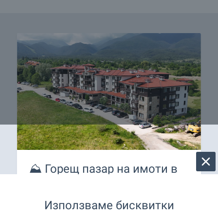
⛰️ Горещ пазар на имоти в
Банско - вижте най-добрите
предложения само при нас!
Използваме бисквитки
Изберете собствен имот в топ ски курорта на