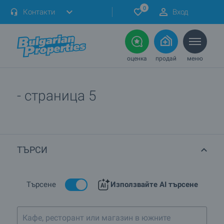
0
Контакти
Вход
оценка
продай
меню
- страница 5
ТЪРСИ
Търсене
Използвайте AI търсене
Кафе, ресторант или магазин в южните