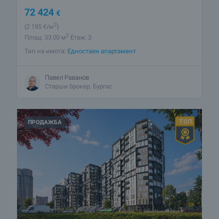
72 424
€
2
(2 195
€/м
)
2
Площ: 33.00 м
Етаж: 3
Тип на имота:
Едностаен апартамент
Павел Раванов
Старши брокер, Бургас
ПРОДАЖБА