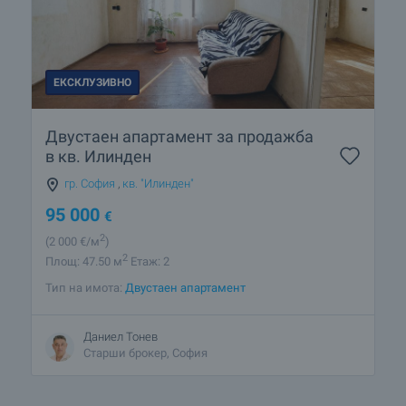
ЕКСКЛУЗИВНО
Двустаен апартамент за продажба
в кв. Илинден
гр. София
,
кв. "Илинден"
95 000
€
2
(2 000
€/м
)
2
Площ: 47.50 м
Етаж: 2
Тип на имота:
Двустаен апартамент
Даниел Тонев
Старши брокер, София