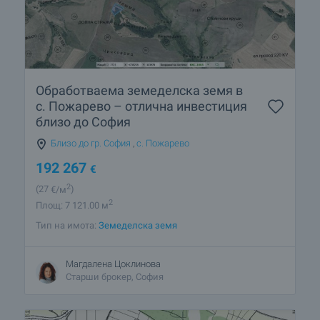
Обработваема земеделска земя в
с. Пожарево – отлична инвестиция
близо до София
Близо до гр. София
,
с. Пожарево
192 267
€
2
(27
€/м
)
2
Площ: 7 121.00 м
Тип на имота:
Земеделска земя
Магдалена Цоклинова
Старши брокер, София