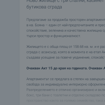
Ново жилище с три спални, кабинет
бутикова сграда
Предлагаме за продажба просторен апартамент 
в кв. Бояна – един от най-предпочитаните и пр
спокойствие, зеленина и качествена жилищна ср
търси простор и функционалност.
Жилището е с обща площ от 158.68 кв. м. и е ра
сграда с асансьор, която в момента е на етап А
създава усещане за повече уединение, спокойст
Очакван Акт 15 до края на годината. Очакван А
Апартаментът се предлага в степен на завърше
свобода за индивидуално интериорно оформлени
Разпределението е отлично организирано и вклю
бокс, три бани с тоалетни и отделно складово 
пространство както за голямо семейство, така и