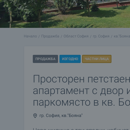
Начало
Продажба
Област София
гр. София
кв."Бояна
ПРОДАЖБА
ИЗГОДНО
ЧАСТНИ ЛИЦА
Просторен петстае
апартамент с двор 
паркомясто в кв. Б
гр. София, кв."Бояна"