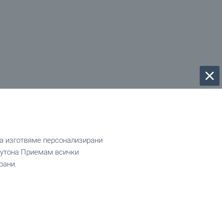
да изготвяме персонализирани
 бутона Приемам всички
рани.