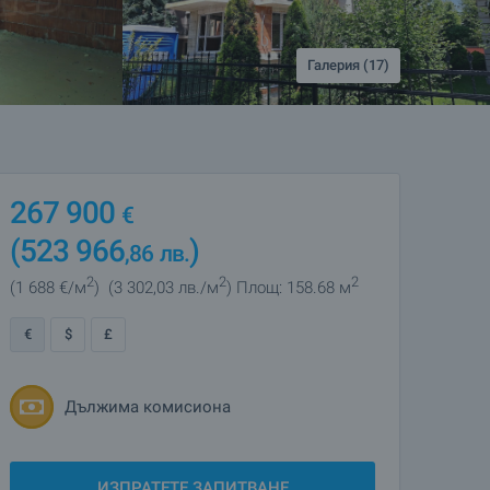
Галерия (17)
267 900
€
(523 966
)
,86
лв.
2
2
2
(1 688
€/м
)
(3 302
,03
лв./м
)
Площ: 158.68 м
€
$
£
Дължима комисиона
ИЗПРАТЕТЕ ЗАПИТВАНЕ