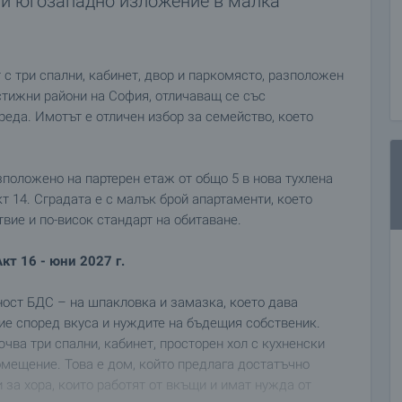
 и югозападно изложение в малка
с три спални, кабинет, двор и паркомясто, разположен
естижни райони на София, отличаващ се със
еда. Имотът е отличен избор за семейство, което
зположено на партерен етаж от общо 5 в нова тухлена
кт 14. Сградата е с малък брой апартаменти, което
вие и по-висок стандарт на обитаване.
кт 16 - юни 2027 г.
ност БДС – на шпакловка и замазка, което дава
е според вкуса и нуждите на бъдещия собственик.
чва три спални, кабинет, просторен хол с кухненски
помещение. Това е дом, който предлага достатъчно
 за хора, които работят от вкъщи и имат нужда от