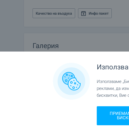
Качество на въздуха
Инфо пакет
Галерия
Използва
Използваме „Бис
реклами, да из
бисквитки, Вие 
ПРИЕМА
БИСК