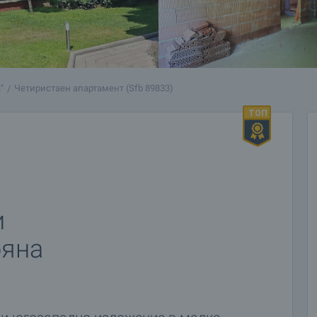
"
Четиристаен апартамент (Sfb 89833)
н
и
ояна