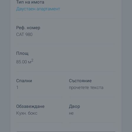
Тип на имота
вашата истинска почивка в апарт-хотел "Хевън".
Двустаен апартамент
Удобства в комплекса
• Магазини
Реф. номер
• Информация
CAT 980
• Кафе/бистро
• Ресторант
Площ
• Открит басейн
• Детски басейн
2
85.00 м
• Денонощна охрана и видеонаблюдение
• Подръжка
Спални
Състояние
• Външен бар
1
прочетете текста
• Фитнес
Удобства в апартаментите
Обзавеждане
Двор
• Климатици във всяка стая
Кухн. бокс
не
• Кабелна/сателитна телевизия
• интернет
• Кухння с вградени уреди