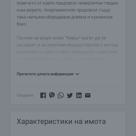
повечето от които предлагат невероятни гледки
към морето. Апартаментите предлагат също
така напълно оборудвани дневна и кухненски
бокс.
Гостите на апарт-хотел "Хевън" могат да се
насладят и на приятния външен басейн с изглед
към морето, който е едно прекрасно и наистина
подходящо място за отмора в горещите и
слънчеви летни дни. Басейнът има и специално
обособена по-плитка секция за деца.
Прочетете цялата информация
Стилният ресторант предлага богато
разнообразие от невероятно вкусни
специалитети от традиционната българска и
Сподели:
европейска кухня.
Романтичната и приятна атмосфера,
прекрасните гледки, които се откриват от
Характеристики на имота
балконите на апартаметите вечер,
спокойствието и свежестта на зазоряване...
Всичко това създава настроение и допринася за