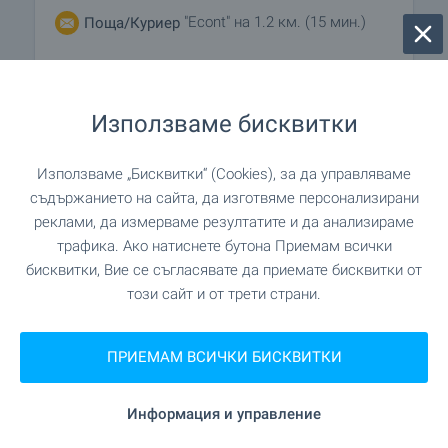
"Econt" на 1.2 км. (15 мин.)
Поща/Куриер
на 601 м. (8 мин.)
Фризьорски салон
Използваме бисквитки
"Killer Bees Tatoo" на 226 м. (3
Салон за красота
мин.)
Използваме „Бисквитки“ (Cookies), за да управляваме
съдържанието на сайта, да изготвяме персонализирани
реклами, да измерваме резултатите и да анализираме
ЗАВЕДЕНИЯ
трафика. Ако натиснете бутона Приемам всички
бисквитки, Вие се съгласявате да приемате бисквитки от
този сайт и от трети страни.
"The Fat Cat" на 9 м. (1 мин.)
Ресторант
"Euphoria" на 29 м. (1 мин.)
Ресторант
ПРИЕМАМ ВСИЧКИ БИСКВИТКИ
"Fresh & coffee" на 587 м. (8 мин.)
Кафене
Информация и управление