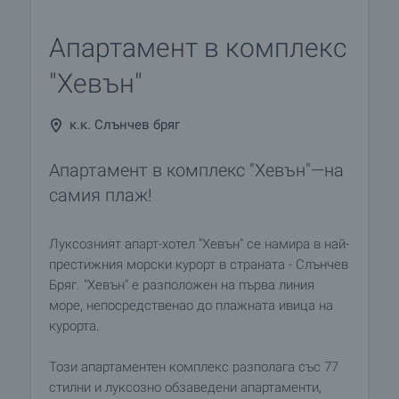
Апартамент в комплекс
"Хевън"
к.к. Слънчев бряг
Апартамент в комплекс "Хевън"—на
самия плаж!
Луксозният апарт-хотел "Хевън" се намирa в най-
престижния морски курорт в страната - Слънчев
Бряг. "Хевън" е разположен на първа линия
море, непосредственао до плажната ивица на
курорта.
Този апартаментен комплекс разполага със 77
стилни и луксозно обзаведени апартаменти,