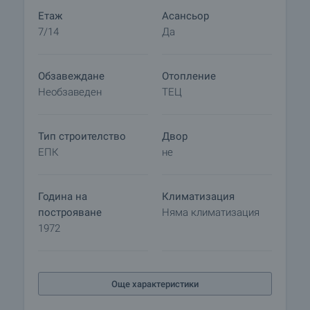
магазини, градинки и детски площадки, спирки
Етаж
Асансьор
на градски транспорт, Западен парк, спортни
7/14
Да
центрове и съоръжения. Квартал „Захарна
фабрика” се характеризира с богато озеленени
улички и междублокови пространства,
Обзавеждане
Отопление
осигуряващи приятна жилищна атмосфера.
Необзаведен
ТЕЦ
Тип строителство
Двор
ЕПК
не
Година на
Климатизация
построяване
Няма климатизация
1972
Още характеристики