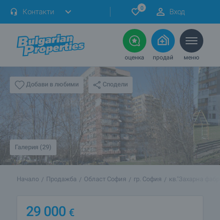
0
Контакти
Вход
оценка
продай
меню
Сподели
Добави в любими
Галерия (29)
Начало
Продажба
Област София
гр. София
кв."Захарна фабр
29 000
€