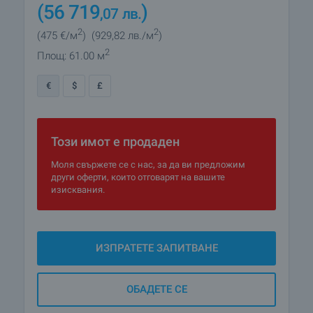
(56 719
)
,07
лв.
2
2
(475
€/м
)
(929
,82
лв./м
)
2
Площ: 61.00 м
€
$
£
Този имот е продаден
Моля свържете се с нас, за да ви предложим
други оферти, които отговарят на вашите
изисквания.
ИЗПРАТЕТЕ ЗАПИТВАНЕ
ОБАДЕТЕ СЕ