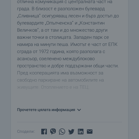
отлична комуникация с централната част на
града. В близост е разположен булевард
„Сливница” осигуряващ лесен и бърз достъп до
булевардите „Опълченска” и „Константин
Величков”, а от там и до множество други
важни точки в столицата. Западен парк се
намира на минути пеша. Имотът е част от ЕПК
сграда от 1972 година, която разполага с
асансьор, озеленено междублоково
пространство и добре поддържани общи части.
Пред кооперацията има възможност за
свободно паркиране на автомобилите на
живущите. Отоплението е на ТЕЦ.
Апартаментът е на седми от общо
четиринадесет етажа. Изложението е изток/
Прочетете цялата информация
север- откриват се гледки към озеленено
междублоково пространство, Стара планина и
частично към планина Витоша. Предлага се със
Сподели:
следните довършителни работи: