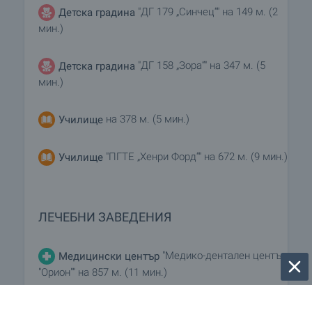
"ДГ 179 „Синчец“" на 149 м. (2
Детска градина
мин.)
"ДГ 158 „Зора“" на 347 м. (5
Детска градина
мин.)
на 378 м. (5 мин.)
Училище
"ПГТЕ „Хенри Форд“" на 672 м. (9 мин.)
Училище
ЛЕЧЕБНИ ЗАВЕДЕНИЯ
"Медико-дентален център
Медицински център
"Орион"" на 857 м. (11 мин.)