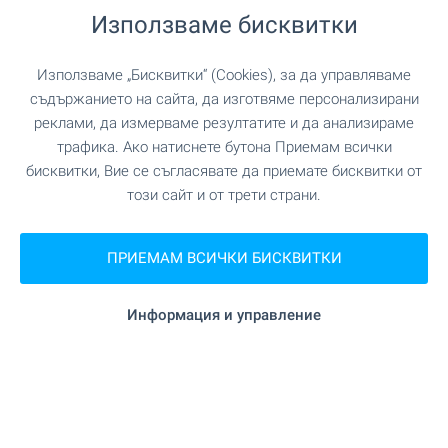
Използваме бисквитки
ПАЗАРУВАНЕ
Използваме „Бисквитки“ (Cookies), за да управляваме
"Трейд маркет РД" на 133
Хранителен магазин
съдържанието на сайта, да изготвяме персонализирани
м. (2 мин.)
реклами, да измерваме резултатите и да анализираме
трафика. Ако натиснете бутона Приемам всички
"Billa" на 721 м. (9 мин.)
Супермаркет
бисквитки, Вие се съгласявате да приемате бисквитки от
този сайт и от трети страни.
"Lidl" на 725 м. (9 мин.)
Супермаркет
ПРИЕМАМ ВСИЧКИ БИСКВИТКИ
"Пазар Илинден" на 812 м. (10 мин.)
Пазар
Информация и управление
"Баничарница" на 1.0 км. (13 мин.)
Пекарна
УСЛУГИ