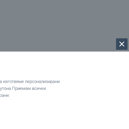
да изготвяме персонализирани
 бутона Приемам всички
рани.