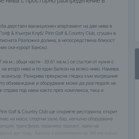
е нива с просторно разпределение в
ба двустаен ваканционен апартамент на две нива в
лф & Кънтри Клуб/ Pirin Golf & Country Club, сгушен в
описната Разложка долина, в непосредствена близост
ния ски курорт Банско.
в.м., общи части - 33.61 кв.м.) се състои от кухня с
 на второ ниво и по един балкон на всяко ниво. Намира
 с асансьор. Разкрива прекрасна гледка към вътрешния
ото обзавеждане и оборудване може да разгледате на
е отдава под наем както през комплекса, така и
rin Golf & Country Club ще откриете ресторанти, открит
енис на маса, спортни зали, бар, напълно оборудвана
епция, трансфери, охраняем паркинг, наем на
арски дух град - Банско е разположен на 160 км южно