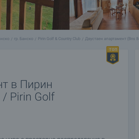
анско
гр. Банско
Pirin Golf & Country Club
Двустаен апартамент (Bns 8
нт в Пирин
 Pirin Golf