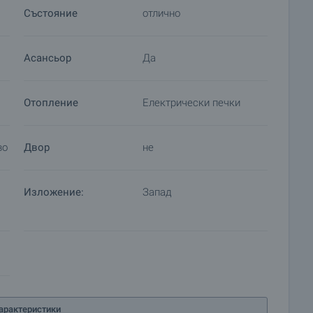
Състояние
отлично
Асансьор
Да
Отопление
Електрически печки
во
Двор
не
Изложение:
Запад
арактеристики