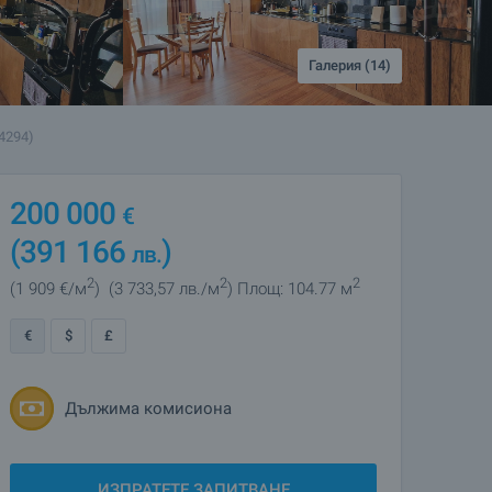
Галерия (14)
4294)
200 000
€
(391 166
)
лв.
2
2
2
(1 909
€/м
)
(3 733
,57
лв./м
)
Площ: 104.77 м
€
$
£
Дължима комисиона
ИЗПРАТЕТЕ ЗАПИТВАНЕ