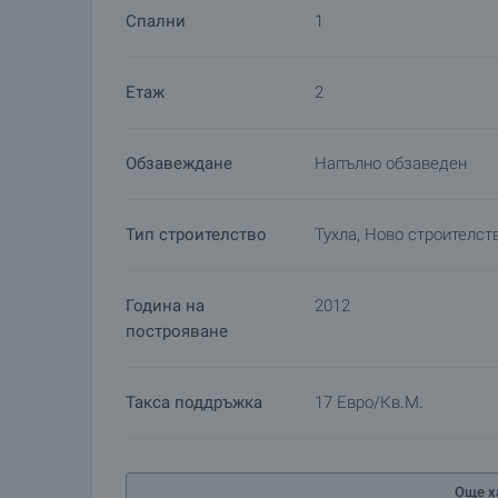
Спални
1
Етаж
2
Обзавеждане
Напълно обзаведен
Тип строителство
Тухла, Ново строителст
Година на
2012
построяване
Такса поддръжка
17 Евро/кв.м.
Още х