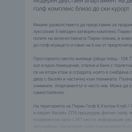
Модерен двустаен апартамент на дв
голф комплекс близо до ски курорт
Имаме удоволствието да представим за продаж
луксозния 5-звезден затворен комплекс Пирин Го
полите на величествената Пирин планиа, в жив
до голф игрището и само на 6 км от предпочита
Просторното светло жилище (обща площ - 104.77 к
хол в едно помещение, спалня и баня с тоалетна
се на втори етаж в сградата, която е снабдена
двор с басейн и частично към планината. Пълн
снимките. Апартаментът е чисто нов. Може да с
самостоятелно.
На територията на Пирин Голф & Кънтри Клуб / Pi
и закрит басейн, СПА процедури, фитнес зала, т
конферентна зала с 357 места, информация, рец
автомобили. Запазилият своя традиционен бълг