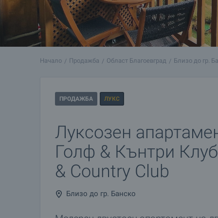
Начало
Продажба
Област Благоевград
Близо до гр. Б
ПРОДАЖБА
ЛУКС
Луксозен апартаме
Голф & Кънтри Клуб /
& Country Club
Близо до гр. Банско