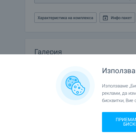
Характеристика на комплекса
Инфо пакет
Галерия
Използва
Използваме „Бис
реклами, да из
бисквитки, Вие 
ПРИЕМА
БИСК