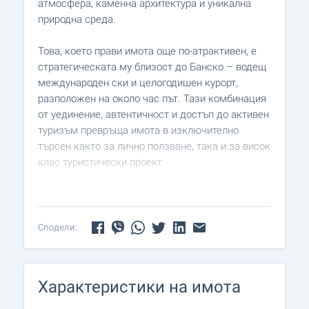
атмосфера, каменна архитектура и уникална
природна среда.
Това, което прави имота още по-атрактивен, е
стратегическата му близост до Банско – водещ
международен ски и целогодишен курорт,
разположен на около час път. Тази комбинация
от уединение, автентичност и достъп до активен
туризъм превръща имота в изключително
търсен както за лично ползване, така и за висок
клас туристически проект.
Къщата е построена през 2022 г., с РЗП по
документи 464.43 кв.м (реално около 640 кв.м),
разположена в парцел с обща площ 1911 кв.м,
Сподели:
включващ втори терен с възможност за
допълнително застрояване – значително
предимство за бъдещо развитие.
Характеристики на имота
Разпределението е проектирано с мисъл за