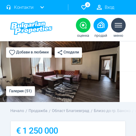
0
Контакти
Вход
оценка
продай
меню
Сподели
Добави в любими
Галерия (51)
Начало
Продажба
Област Благоевград
Близо до гр. Банско
€
1 250 000