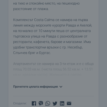
на тихо и спокойно място, на пешеходно
разстояние от плажа.
Комплексът Costa Calma се намира на първа
линия между морските курорти Равда и Ахелой,
на по-малко от 10 минути пеша от централната
търговска улица на Равда с разнообразие от
ресторанти, кафенета, барове и магазини. Има
удобни транспортни връзки с гр. Несебър,
Слънчев бряг и Бургас.
Апартаментът се намира на 3-ти етаж и е с обща
площ 70.03 кв.м. (чиста площ 56.52 кв.м. + 13.51
кв.м. идеални части). Жилището е светло,
функционално разпределено и предлага
красива морска гледка.
Прочетете цялата информация
Състои се от:
• Просторна дневна с кухненски бокс
Сподели: