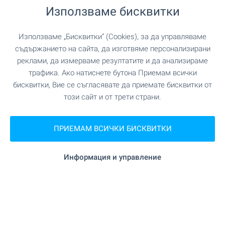
Използваме бисквитки
Удобства в района
Използваме „Бисквитки“ (Cookies), за да управляваме
съдържанието на сайта, да изготвяме персонализирани
ТРАНСПОРТ
реклами, да измерваме резултатите и да анализираме
трафика. Ако натиснете бутона Приемам всички
бисквитки, Вие се съгласявате да приемате бисквитки от
УЧЕБНИ ЗАВЕДЕНИЯ
този сайт и от трети страни.
"ЦДГ Мечо Пух" на 1.1 км. (14
Детска градина
мин.)
ПРИЕМАМ ВСИЧКИ БИСКВИТКИ
Информация и управление
ПАЗАРУВАНЕ
на 1.0 км. (13 мин.)
Хранителен магазин