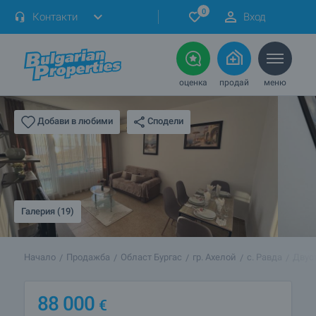
0
Контакти
Вход
оценка
продай
меню
Сподели
Добави в любими
Галерия (19)
Начало
Продажба
Област Бургас
гр. Ахелой
с. Равда
Двус
88 000
€