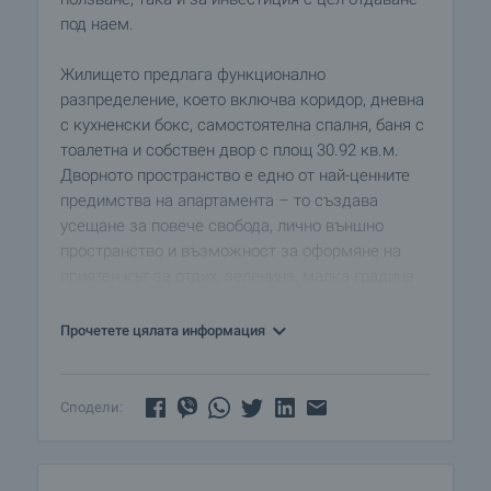
под наем.
Жилището предлага функционално
разпределение, което включва коридор, дневна
с кухненски бокс, самостоятелна спалня, баня с
тоалетна и собствен двор с площ 30.92 кв.м.
Дворното пространство е едно от най-ценните
предимства на апартамента – то създава
усещане за повече свобода, лично външно
пространство и възможност за оформяне на
приятен кът за отдих, зеленина, малка градина
или зона за сутрешно кафе на открито.
Прочетете цялата информация
Апартаментът е подходящ за купувачи, които
търсят ново строителство с по-различно
усещане от стандартното градско жилище.
Сподели:
Собственият двор добавя допълнителна
стойност и прави имота особено привлекателен
за хора, които искат да съчетаят удобството на