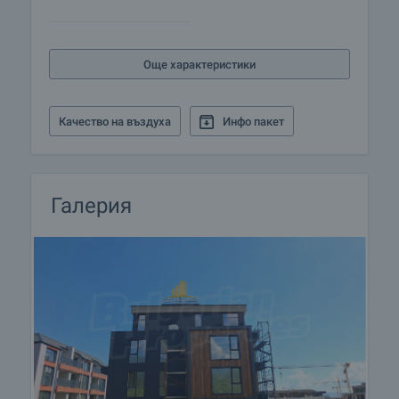
нашия график и възможностите за достъп до
него. Заявете вашето желание за оглед, като се
свържете с отговорния за офертата брокер по
Още характеристики
имейл или телефон.
Резервация на имота
Качество на въздуха
Инфо пакет
Имотът може да бъде резервиран и свален от
продажба със заплащане на депозит, след
което се прекратява провеждането на огледи с
други купувачи и започва подготовка на
Галерия
документите за сключване на предварителен и
окончателен договор. Свържете се с отговорния
брокер за подробна информация относно
процедурата на покупка и начините за плащане.
Жилищен кредит
Ние си партнираме с водещите български банки
и можем да ви свържем с техните консултанти
за информация и кандидатстване за кредит.