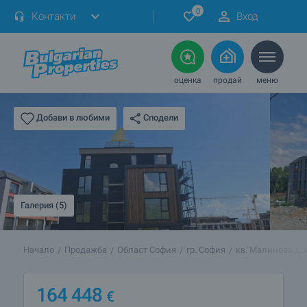
0
Контакти
Вход
оценка
продай
меню
Сподели
Добави в любими
Галерия (5)
Начало
Продажба
Област София
гр. София
кв."Малинова до
164 448
€