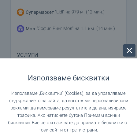
"Lidl" на 979 м. (12 мин.)
Супермаркет
"София Ринг Мол" на 1.1 км. (14 мин.)
Мол
УСЛУГИ
"Vista" на 899 м. (11 мин.)
Аптека
Използваме бисквитки
"Еконт" на 443 м. (6 мин.)
Поща/Куриер
Използваме „Бисквитки“ (Cookies), за да управляваме
съдържанието на сайта, да изготвяме персонализирани
"Еконт" на 811 м. (10 мин.)
Поща/Куриер
реклами, да измерваме резултатите и да анализираме
трафика. Ако натиснете бутона Приемам всички
"The Monopoly" на 950 м.
Фризьорски салон
бисквитки, Вие се съгласявате да приемате бисквитки от
(12 мин.)
този сайт и от трети страни.