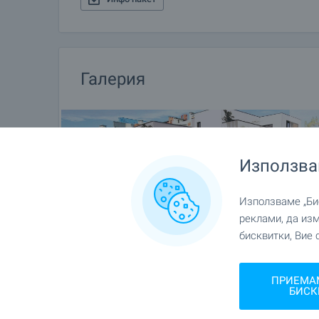
Резервация на имота
Имотът може да бъде резервиран и свален от п
прекратява провеждането на огледи с други куп
сключване на предварителен и окончателен дого
Галерия
за подробна информация относно процедурата н
Допълнителни услуги и следпродажбено обс
Ние сме реномирана компания и ще бъдем с вас 
осигурявайки ви допълнителни услуги по ваше 
Използва
на новозакупения имот. Услугите, които можем
недвижимо имущество, застраховка живот, мед
Използваме „Бис
ремонтни дейности, обзавеждане, юридически и 
реклами, да из
бисквитки, Вие 
ПРИЕМА
БИСК