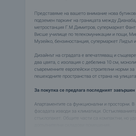
Представяме на вашето внимание нова бутиков
подземен паркинг на границата между Дианабад
метростанция Г.М.Димитров, супермаркет Фантас
Висше училище по телекомуникации и пощи, Мин
Музейко, бензиностанция, супермаркет Лидъл и
Дизайнът на сградата е впечатляващ и същевре
два цвята, с изолация с дебелина 10 см, монол
съвременните европейски строителни норми за 
пешеходните пространства от страна на улицат
За покупка се предлага последният завършен 
Апартаментите са функционални и просторни. В 
фасадата изводи за климатици. Остъкляваният
стъклопакет. Общите части са компактни, но уд
допълнителни складови помещения.