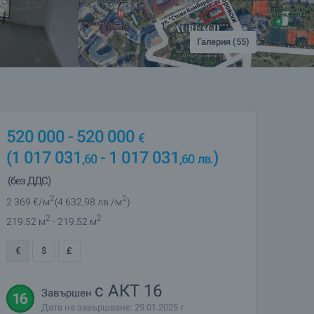
Галерия (55)
520 000
- 520 000
€
(1 017 031
- 1 017 031
)
,60
,60
лв.
(без ДДС)
2
2
2 369
€/м
(4 632
,98
лв./м
)
2
2
219.52 м
- 219.52 м
€
$
£
с АКТ 16
Завършен
Дата на завършване: 29.01.2025 г