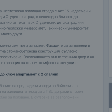
а шестетажна жилищна сграда с Акт 16, надземен и
 и Студентски град, с пешеходна близост до
тико, аптека, парк Студентски, детски градини,
но-геоложки университет, Технически университет,
 много други.
менно семпъл и изчистен. Фасадите са изпълнени в
итна стоманобетонова конструкция, съгласно
проектиране. Озеленяването във вътрешния двор и на
а е гаранция за пълния комфорт на живущите.
до ключ апартамент с 2 спални!
баните са предвидени изводи за бойлери, а на
а на жилищната площ са с ПВЦ дограми с троен
обни за ползване. В сутерена за разположени