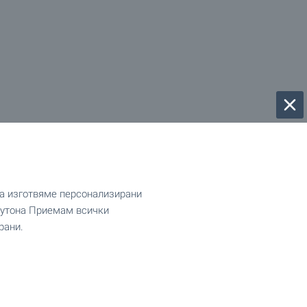
да изготвяме персонализирани
 бутона Приемам всички
рани.