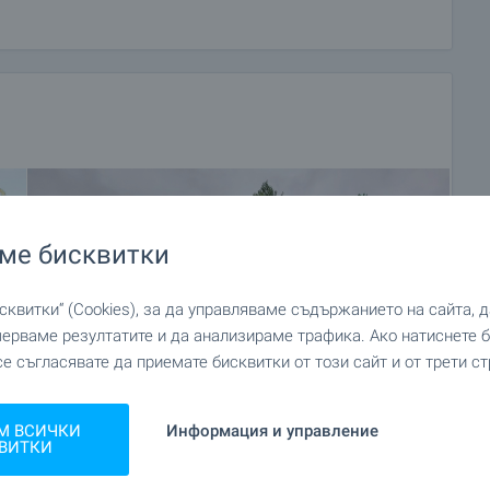
родажба със заплащане на депозит, след което се
увачи и започва подготовка на документите за
вор. Свържете се с отговорния брокер за този имот
а покупка и начините за плащане.
лужване
не само по време на покупката, но и след това,
изискване с цел пълноценно и безпроблемно ползване
ме бисквитки
 да предложим, включват застраховка на движимо и
ицинско и автомобилно застраховане, строителни и
квитки“ (Cookies), за да управляваме съдържанието на сайта, 
счетоводни услуги и др.
мерваме резултатите и да анализираме трафика. Ако натиснете
се съгласявате да приемате бисквитки от този сайт и от трети ст
М ВСИЧКИ
Информация и управление
ВИТКИ