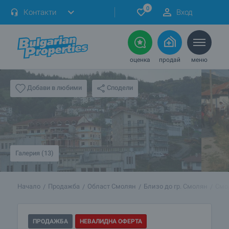
0
Контакти
Вход
оценка
продай
меню
Сподели
Добави в любими
Галерия (13)
Начало
Продажба
Област Смолян
Близо до гр. Смолян
Смо
ПРОДАЖБА
НЕВАЛИДНА ОФЕРТА