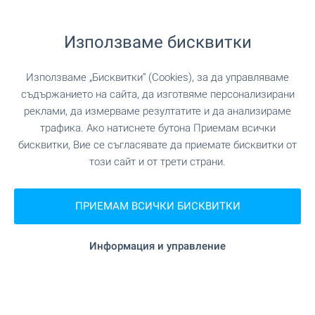
Използваме бисквитки
ПАЗАРУВАНЕ
Използваме „Бисквитки“ (Cookies), за да управляваме
"КООП" на 26 м. (1 мин.)
съдържанието на сайта, да изготвяме персонализирани
Хранителен магазин
реклами, да измерваме резултатите и да анализираме
трафика. Ако натиснете бутона Приемам всички
на 10.2 км.
Супермаркет
бисквитки, Вие се съгласявате да приемате бисквитки от
този сайт и от трети страни.
на 11.4 км.
Супермаркет
ПРИЕМАМ ВСИЧКИ БИСКВИТКИ
на 11.7 км.
Пекарна
Информация и управление
УСЛУГИ
на 19.3 км.
Банкомат