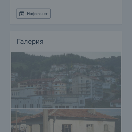
гора са близо.
Инфо пакет
Галерия