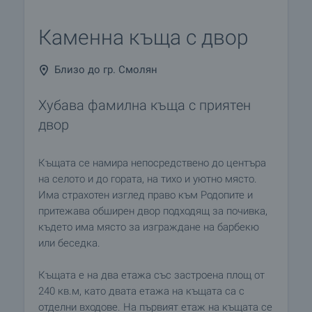
Каменна къща с двор
Близо до гр. Смолян
Хубава фамилна къща с приятен
двор
Къщата се намира непосредствено до центъра
на селото и до гората, на тихо и уютно място.
Има страхотен изглед право към Родопите и
притежава обширен двор подходящ за почивка,
където има място за изграждане на барбекю
или беседка.
Къщата е на два етажа със застроена площ от
240 кв.м, като двата етажа на къщата са с
отделни входове. На първият етаж на къщата се