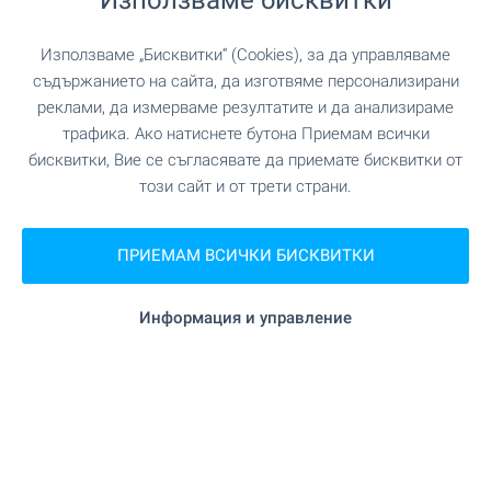
Удобства в района
Използваме „Бисквитки“ (Cookies), за да управляваме
ТРАНСПОРТ
съдържанието на сайта, да изготвяме персонализирани
реклами, да измерваме резултатите и да анализираме
трафика. Ако натиснете бутона Приемам всички
УЧЕБНИ ЗАВЕДЕНИЯ
бисквитки, Вие се съгласявате да приемате бисквитки от
този сайт и от трети страни.
на 2.7 км.
Детска градина
ПРИЕМАМ ВСИЧКИ БИСКВИТКИ
на 2.8 км.
Детска градина
Информация и управление
на 2.8 км.
Училище
на 3.9 км.
Училище
ЛЕЧЕБНИ ЗАВЕДЕНИЯ