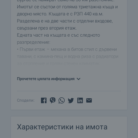
Имотът се състои от голяма триетажна къща и
дворно място. Къщата е с РЗП 440 кв.м.
Разделена е на две части с отделни входове,
свързани през втория етаж.
Едната част на къщата е със следното
разпределение:
• Първи етаж – механа в битов стил с дървени
тавани, с камина-пещ и водна риза с радиатори
за отопление и голям стенен климатик.
Механата има категоризация като заведение за
хранене - 2 звезди;
Прочетете цялата информация
• Втори етаж - 2 помещение за посетители;
между първия и втория етаж има две малки
тоалетни с мивка;
Сподели:
• Трети етаж – всекидневна с кухня, спалня,
складово помещение и тераса. На етажа
стените са на замаска, а подовата настилка е
Характеристики на имота
теракот. Между втория и третия етаж има баня
с вана.