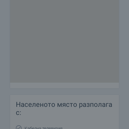
Населеното място разполага
с:
Кабелна телевизия