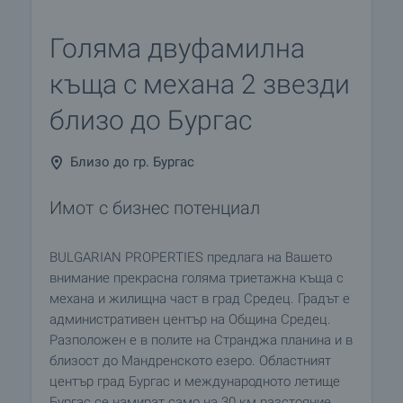
Голяма двуфамилна
къща с механа 2 звезди
близо до Бургас
Близо до гр. Бургас
Имот с бизнес потенциал
BULGARIAN PROPERTIES предлага на Вашето
внимание прекрасна голяма триетажна къща с
механа и жилищна част в град Средец. Градът е
административен център на Община Средец.
Разположен е в полите на Странджа планина и в
близост до Мандренското езеро. Областният
център град Бургас и международното летище
Бургас се намират само на 30 км разстояние.