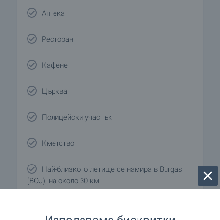
Аптека
Ресторант
Кафене
Църква
Полицейски участък
Кметство
Най-близкото летище се намира в Burgas
(BOJ), на около 30 км.
Използваме бисквитки