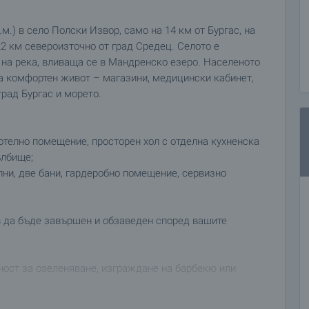
м.) в село Полски Извор, само на 14 км от Бургас, на
2 км североизточно от град Средец. Селото е
г на река, вливаща се в Мандренско езеро. Населеното
а комфортен живот – магазини, медицински кабинет,
град Бургас и морето.
котелно помещение, просторен хол с отделна кухненска
ълбище;
лни, две бани, гардеробно помещение, сервизно
в да бъде завършен и обзаведен според вашите
ост за озеленяване, изграждане на барбекю или