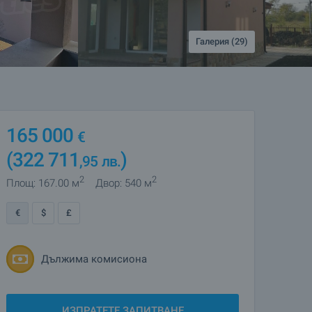
Галерия (29)
165 000
€
(322 711
)
,95
лв.
2
2
Площ: 167.00 м
Двор: 540 м
€
$
£
Дължима комисиона
ИЗПРАТЕТЕ ЗАПИТВАНЕ