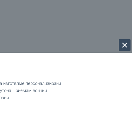
да изготвяме персонализирани
 бутона Приемам всички
рани.