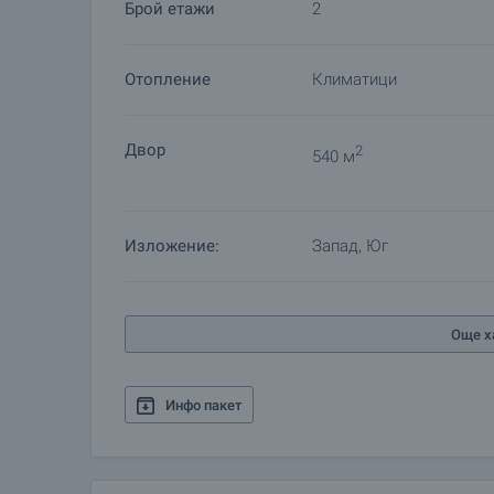
Брой етажи
2
Отопление
Климатици
Двор
2
540 м
Изложение:
Запад, Юг
Още х
Инфо пакет