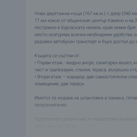
Нова двуетажна къща (167 кв.м.) с двор (540 кв.
17 км южно от общинския център Камено и на 2
построено в Бургаската низина, край левия бря
място осигурява всички необходими удобства з
редовен автобусен транспорт и бърз достъп до 
Къщата се състои от:
• Първи етаж - входно антре, санитарен възел, 
част и трапезария, спалня, тераса, вътрешно ст
• Втори етаж – коридор, две самостоятелни спа
помещение, две тераси.
Имотът се издава на шпакловка и замака, гото
предпочитания.
Просторното дворно място предоставя възможн
други зони за отдих.