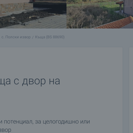
с. Полски извор
Къща (BS 88690)
а с двор на
и потенциал, за целогодишно или
звор