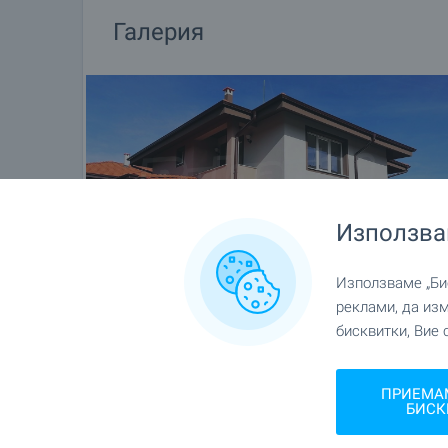
Галерия
Използва
Използваме „Бис
реклами, да из
бисквитки, Вие 
ПРИЕМА
БИСК