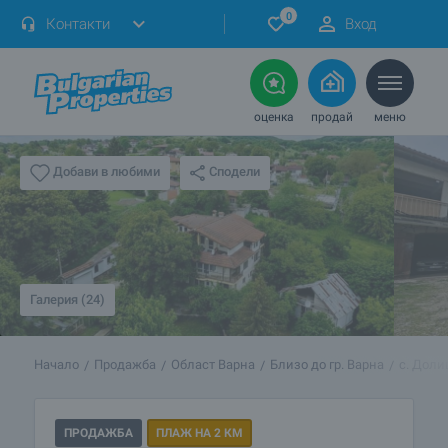
0
Контакти
Вход
оценка
продай
меню
Сподели
Добави в любими
Галерия (24)
Начало
Продажба
Област Варна
Близо до гр. Варна
с. Дол
ПРОДАЖБА
ПЛАЖ НА 2 КМ