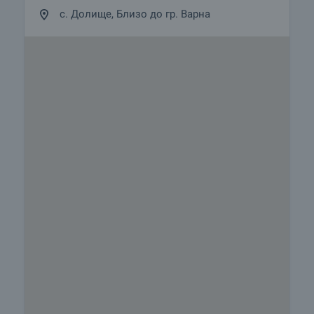
с. Долище, Близо до гр. Варна