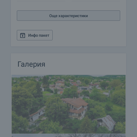
• Гараж за два автомобила
• Гъвкаво разпределение и инвестиционен
Още характеристики
потенциал
• Отличен избор за постоянно живеене, селски
туризъм или отдаване под наем
Инфо пакет
Това е мащабен, стабилен и многофункционален
имот, който предлага качество на живот,
пространство и спокойствие – рядка
Галерия
комбинация на пазара в близост до Варна.
Подходящ за хора, които търсят дом с характер,
природа и дългосрочна стойност.
Оглед на имота
Можем да организираме оглед на имота спрямо
нашия график и възможностите за достъп до
него. Заявете вашето желание за оглед, като се
свържете с отговорния за офертата брокер по
имейл или телефон.