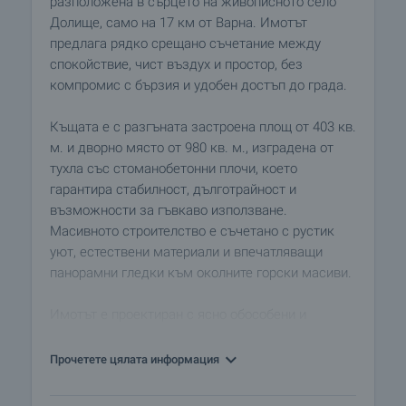
разположена в сърцето на живописното село
Долище, само на 17 км от Варна. Имотът
предлага рядко срещано съчетание между
спокойствие, чист въздух и простор, без
компромис с бързия и удобен достъп до града.
Къщата е с разгъната застроена площ от 403 кв.
м. и дворно място от 980 кв. м., изградена от
тухла със стоманобетонни плочи, което
гарантира стабилност, дълготрайност и
възможности за гъвкаво използване.
Масивното строителство е съчетано с рустик
уют, естествени материали и впечатляващи
панорамни гледки към околните горски масиви.
Имотът е проектиран с ясно обособени и
самостоятелни нива, което го прави подходящ
както за едно голямо семейство, така и за къща
Прочетете цялата информация
за гости или отдаване под наем.