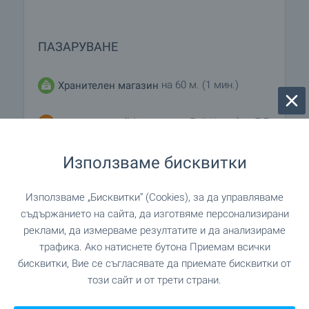
ПАЗАРУВАНЕ
на 60 м. (1 мин.)
Хранителен магазин
"Магазина на Бай Колю" на 7.7
Супермаркет
км.
Използваме бисквитки
"Ални Маркет" на 9.0 км.
Супермаркет
Използваме „Бисквитки“ (Cookies), за да управляваме
"Пазар Владиславово" на 10.8 км.
Пазар
съдържанието на сайта, да изготвяме персонализирани
реклами, да измерваме резултатите и да анализираме
трафика. Ако натиснете бутона Приемам всички
на 270 м. (4 мин.)
Пекарна
бисквитки, Вие се съгласявате да приемате бисквитки от
този сайт и от трети страни.
"Д-р Стефанов" на 12.5 км.
Зоо магазин