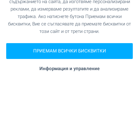
съдържанието на сайта, да изготвяме персонализирани
ЗАВЕДЕНИЯ
реклами, да измерваме резултатите и да анализираме
трафика. Ако натиснете бутона Приемам всички
бисквитки, Вие се съгласявате да приемате бисквитки от
"Дядото" на 79 м. (1 мин.)
Ресторант
този сайт и от трети страни.
"Пица Италия" на 90 м. (2 мин.)
Ресторант
ПРИЕМАМ ВСИЧКИ БИСКВИТКИ
"Елей" на 32 м. (1 мин.)
Кафене
Информация и управление
на 218 м. (3 мин.)
Бар
"Euphoria" на 698 м. (9 мин.)
Нощен клуб
"Princess" на 260 м. (4 мин.)
Казино
СПОРТ И СВОБОДНО ВРЕМЕ