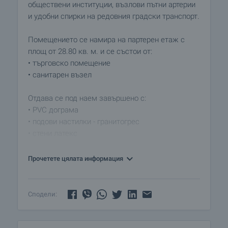
обществени институции, възлови пътни артерии
и удобни спирки на редовния градски транспорт.
Помещението се намира на партерен етаж с
площ от 28.80 кв. м. и се състои от:
• търговско помещение
• санитарен възел
Отдава се под наем завършено с:
• PVC дограма
• подови настилки - гранитогрес
• стени латекс
• отопление на климатик
• окачен таван с осветителни тела
Прочетете цялата информация
• оборудван санитарен възел
Това е отлично помещение за вашия бизнес, на
Сподели:
пешеходно разстояния от обществени
институции и удобства. Топ локация с видимост
в близост до спирки, обществени сгради и