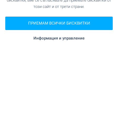
бисквитки, Вие се съгласявате да приемате бисквитки от
този сайт и от трети страни.
"Мей" на 183 м. (3 мин.)
Ветеринарен лекар
ПРИЕМАМ ВСИЧКИ БИСКВИТКИ
ЗАВЕДЕНИЯ
Информация и управление
"Наше село" на 214 м. (3 мин.)
Ресторант
"Lunchspot" на 217 м. (3 мин.)
Ресторант
"Healthy bite" на 168 м. (3 мин.)
Кафене
"Patches Blues Bar" на 770 м. (10 мин.)
Бар
"Princess" на 879 м. (11 мин.)
Казино