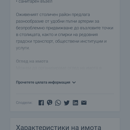
• санитарен възел
Оживеният столичен район предлага
разнообразие от удобни пътни артерии за
безпроблемно придвижване до възловите точки
в столицата, както и спирки на редовния
градски транспорт, обществени институции и
услуги.
Оглед на имота
Можем да организираме оглед на имота в
удобно за вас време. За целта, свържете се с
отговорния за офертата брокер и му кажете
Прочетете цялата информация
кога бихте искали да направите оглед.
Наемане на имота
Сподели:
Ако харесате имота и решите да го наемете, ще
имаме ангажимент да организираме среща с
наемодателя, на която ще подготвим и ще
Характеристики на имота
предоставим за одобрение и подпис от двете