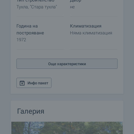
Тип строителство
Двор
„Св. Св. Кирил и Методи”, като в близост са
Тухла, "Стара тухла"
не
разположени множество държавни
учреждения- Народно събрание, Министерски
съвет, Президентството.
Година на
Климатизация
построяване
Няма климатизация
1972
Още характеристики
Инфо пакет
Галерия