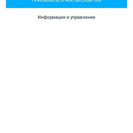
ПРИЕМАМ ВСИЧКИ БИСКВИТКИ
24 м. (1 мин.)
Информация и управление
"Кръг" на 58 м. (1 мин.)
Ресторант
"Costa Coffee" на 38 м. (1 мин.)
Кафене
"Балабан" на 15 м. (1 мин.)
Бар
"EXE Club" на 117 м. (2 мин.)
Нощен клуб
СПОРТ И СВОБОДНО ВРЕМЕ
"V Gym Fitness & SPA" на 153 м. (2
Фитнес зала
мин.)
на 1.2 км. (15 мин.)
Плувен басейн