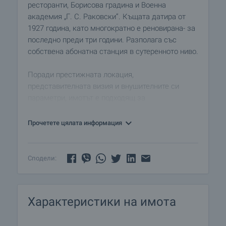
ресторанти, Борисова градина и Военна
академия „Г. С. Раковски”. Къщата датира от
1927 година, като многократно е реновирана- за
последно преди три години. Разполага със
собствена абонатна станция в сутеренното ниво.
Поради престижната локация,
представителната визия и внушителните си
параметри, имотът е подходящ за
представителство на банка и други фирми, за
школа за обучение и други.
Прочетете цялата информация
Наемателите ще разполагат с три паркоместа
във вътрешния двор на къщата, което е
Сподели:
незаменимо предимство и удобство за района
на центъра.
Характеристики на имота
Имотът се предлага завършен:
• стени- латекс
• подови настилки- естествен паркет