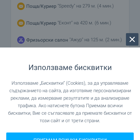
"Speedy" на 279 м. (4 мин.)
Поща/Куриер
"Еконт" на 420 м. (6 мин.)
Поща/Куриер
"Ажур" на 125 м. (2 мин.)
Фризьорски салон
"Pressto" на 255 м. (4 мин.)
Химическо чистене
Използваме бисквитки
"Perfecta" на 97 м. (2 мин.)
Салон за красота
Използваме „Бисквитки“ (Cookies), за да управляваме
на 664 м. (8 мин.)
Ветеринарен лекар
съдържанието на сайта, да изготвяме персонализирани
реклами, да измерваме резултатите и да анализираме
трафика. Ако натиснете бутона Приемам всички
бисквитки, Вие се съгласявате да приемате бисквитки от
ЗАВЕДЕНИЯ
този сайт и от трети страни.
"Чехословашки клуб-ресторант" на
Ресторант