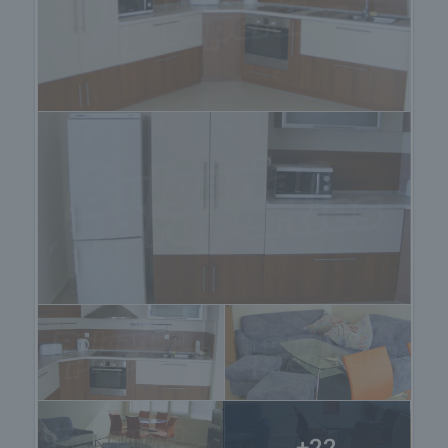
Можете да направите резервация на имота
веднага посредством невъзвръщаем депозит от
2000 Евро, платим в брой, с кредитна карта
(VISA, MasterCard) или банков трансфер.
След получаване на депозита имотът ще бъде
резервиран за период от 14 дни, след
изтичането на който следва да се подпише
предварителен договор за покупко-продажба.
Комисионната, която се заплаща на агенцията е
в размер на 3% от покупната цена (но не по-
малко от 500 Евро) и е дължима при подписване
на предварителния договор за покупко-
продажба.