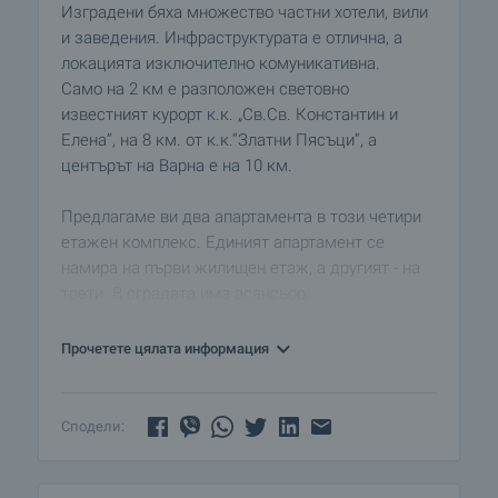
Изградени бяха множество частни хотели, вили
и заведения. Инфраструктурата е отлична, а
локацията изключително комуникативна.
Само на 2 км е разположен световно
известният курорт к.к. „Св.Св. Константин и
Елена”, на 8 км. от к.к.”Златни Пясъци”, а
центърът на Варна е на 10 км.
Предлагаме ви два апартамента в този четири
етажен комплекс. Единият апартамент се
намира на първи жилищен етаж, а другият - на
трети. В сградата има асансьор.
Апартамент 1
Прочетете цялата информация
Апартаментът е със застроена площ от 101 кв.м.
и е разположен на първи жилищен етаж.
Състои се от просторен дневен тракт с
Сподели:
оборудван кухненски бокс, 2 спални, баня с
тоалетна, антре, мокро помещение и 2 тераси.