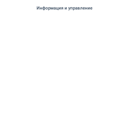
Информация и управление
СПОРТ И СВОБОДНО ВРЕМЕ
на 931 м. (12 мин.)
Плувен басейн
АВТОМОБИЛНИ УСЛУГИ
на 746 м. (9 мин.)
Паркинг
на 977 м. (12 мин.)
Бензиностанция
"Автоцентър Виница" на 1.2 км. (14
Автосервиз
мин.)