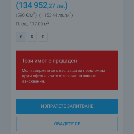
(134 952
)
,27
лв.
2
2
(590
€/м
)
(1 153
,44
лв./м
)
2
Площ: 117.00 м
€
$
£
Този имот е продаден
Моля свържете се с нас, за да ви предложим
други оферти, които отговарят на вашите
изисквания.
ИЗПРАТЕТЕ ЗАПИТВАНЕ
ОБАДЕТЕ СЕ