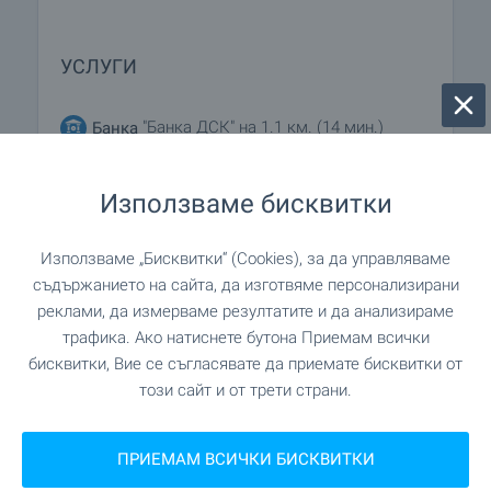
УСЛУГИ
"Банка ДСК" на 1.1 км. (14 мин.)
Банка
"Банка ДСК" на 1.1 км. (14 мин.)
Банка
Използваме бисквитки
"Ветеринар" на 1.2 км. (15
Ветеринарен лекар
Използваме „Бисквитки“ (Cookies), за да управляваме
мин.)
съдържанието на сайта, да изготвяме персонализирани
реклами, да измерваме резултатите и да анализираме
трафика. Ако натиснете бутона Приемам всички
ЗАВЕДЕНИЯ
бисквитки, Вие се съгласявате да приемате бисквитки от
този сайт и от трети страни.
"Fratelli (Виница)" на 1.2 км. (15 мин.)
Ресторант
ПРИЕМАМ ВСИЧКИ БИСКВИТКИ
"Крис" на 1.1 км. (14 мин.)
Бар