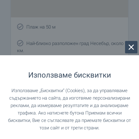
Плаж на 50 м
Най-близко разположен град Несебър, около 3
км.
Използваме бисквитки
Удобства в района
Използваме „Бисквитки“ (Cookies), за да управляваме
ТРАНСПОРТ
съдържанието на сайта, да изготвяме персонализирани
реклами, да измерваме резултатите и да анализираме
трафика. Ако натиснете бутона Приемам всички
УСЛУГИ
бисквитки, Вие се съгласявате да приемате бисквитки от
този сайт и от трети страни.
на 1.2 км. (15 мин.)
Поща/Куриер