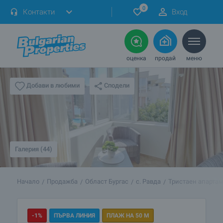
0
Контакти
Вход
оценка
продай
меню
Сподели
Добави в любими
Галерия (44)
Начало
Продажба
Област Бургас
с. Равда
Тристаен апартам
-1%
ПЪРВА ЛИНИЯ
ПЛАЖ НА 50 М