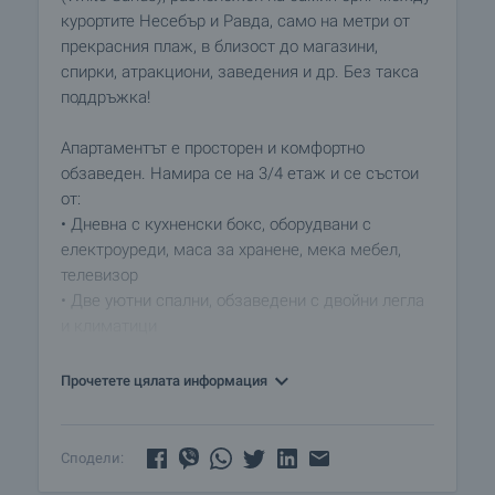
курортите Несебър и Равда, само на метри от
прекрасния плаж, в близост до магазини,
спирки, атракциони, заведения и др. Без такса
поддръжка!
Апартаментът е просторен и комфортно
обзаведен. Намира се на 3/4 етаж и се състои
от:
• Дневна с кухненски бокс, оборудвани с
електроуреди, маса за хранене, мека мебел,
телевизор
• Две уютни спални, обзаведени с двойни легла
и климатици
• Баня с тоалетна
• Балкон с гледка към вътрешен двор и
Прочетете цялата информация
частично към морето
Продава се обзаведен и готов за живеене.
Сподели:
Подходящ е както за целогодишно живеене,