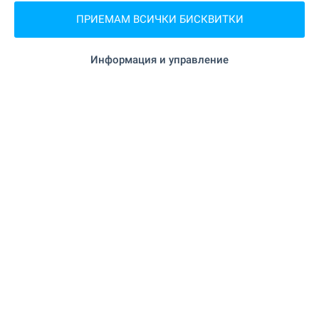
ПРИЕМАМ ВСИЧКИ БИСКВИТКИ
"Dji Dji's beauty salon" на 1.1
Салон за красота
км. (13 мин.)
Информация и управление
ЗАВЕДЕНИЯ
"Aurelia Bar and Dinner" на 47 м. (1
Ресторант
мин.)
"Trend" на 80 м. (1 мин.)
Ресторант
"Limoncheto" на 134 м. (2 мин.)
Бар
СПОРТ И СВОБОДНО ВРЕМЕ