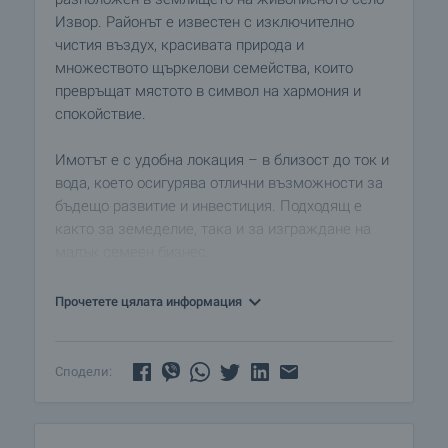
Извор. Районът е известен с изключително
чистия въздух, красивата природа и
множеството щъркелови семейства, които
превръщат мястото в символ на хармония и
спокойствие.
Имотът е с удобна локация – в близост до ток и
вода, което осигурява отлични възможности за
бъдещо развитие и инвестиция. Подходящ е
както за земеделие, така и за изграждане на
малък семеен бизнес.
В близост се намират магазин, кафене и
Прочетете цялата информация
автобусна спирка, което гарантира удобен
достъп и необходимите ежедневни удобства.
Сподели:
Атмосферата в района е изключително
спокойна, а природата – чиста и приветлива.
Това прави имота отличен избор за тези, които