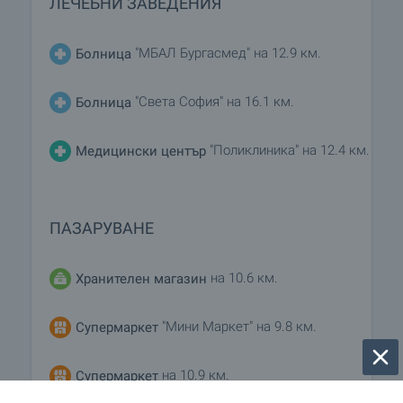
ЛЕЧЕБНИ ЗАВЕДЕНИЯ
"МБАЛ Бургасмед" на 12.9 км.
Болница
"Света София" на 16.1 км.
Болница
"Поликлиника" на 12.4 км.
Медицински център
ПАЗАРУВАНЕ
на 10.6 км.
Хранителен магазин
"Мини Маркет" на 9.8 км.
Супермаркет
на 10.9 км.
Супермаркет