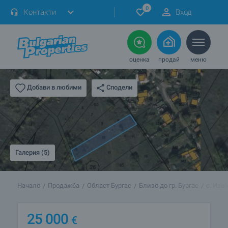
0
Контакти
Вход
оценка
продай
меню
Сподели
Добави в любими
Галерия (5)
Начало
Продажба
Област Бургас
Близо до гр. Бургас
с. Изв
25 000
€