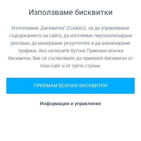
"Славейково Пазарче" на 16.2 км.
Пазар
Използваме бисквитки
"Hm" на 12.2 км.
Пекарна
Използваме „Бисквитки“ (Cookies), за да управляваме
съдържанието на сайта, да изготвяме персонализирани
на 15.9 км.
Зоо магазин
реклами, да измерваме резултатите и да анализираме
трафика. Ако натиснете бутона Приемам всички
"Триа Сити Център" на 16.3 км.
Мол
бисквитки, Вие се съгласявате да приемате бисквитки от
този сайт и от трети страни.
УСЛУГИ
ПРИЕМАМ ВСИЧКИ БИСКВИТКИ
"ОББ" на 12.9 км.
Банка
Информация и управление
"TBI Bank" на 13.0 км.
Банка
"Лавър 2" на 12.9 км.
Аптека