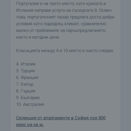
Португалия е на трето място, като кризата в
Испания направи услуга на съседката й. Освен
това, португалският пазар предлага доста добри
условия като подходящ климат, сравнително
малко от проблемите на свръхпредлагането,
както и изгодни цени.
Класацията между 4 и 10 място е както следва:
4. Италия
5. Турция
6. Франция
7. Кипър
8. Гърция
9. България
10. Австралия
Селекция от апартаменти в София под 800
евро на кв.м.