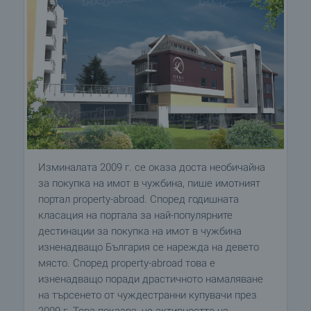
Изминалата 2009 г. се оказа доста необичайна
за покупка на имот в чужбина, пише имотният
портал property-abroad. Според годишната
класация на портала за най-популярните
дестинации за покупка на имот в чужбина
изненадващо България се нарежда на девето
място. Според property-abroad това е
изненадващо поради драстичното намаляване
на търсенето от чуждестранни купувачи през
2009 г. Това показва, че активността на