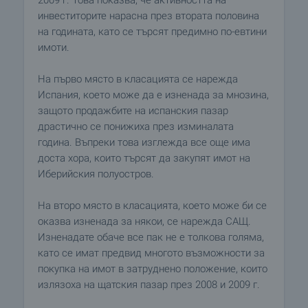
инвеститорите нарасна през втората половина
на годината, като се търсят предимно по-евтини
имоти.
На първо място в класацията се нарежда
Испания, което може да е изненада за мнозина,
защото продажбите на испанския пазар
драстично се понижиха през изминалата
година. Въпреки това изглежда все още има
доста хора, които търсят да закупят имот на
Иберийския полуостров.
На второ място в класацията, което може би се
оказва изненада за някои, се нарежда САЩ.
Изненадате обаче все пак не е толкова голяма,
като се имат предвид многото възможности за
покупка на имот в затруднено положение, които
излязоха на щатския пазар през 2008 и 2009 г.