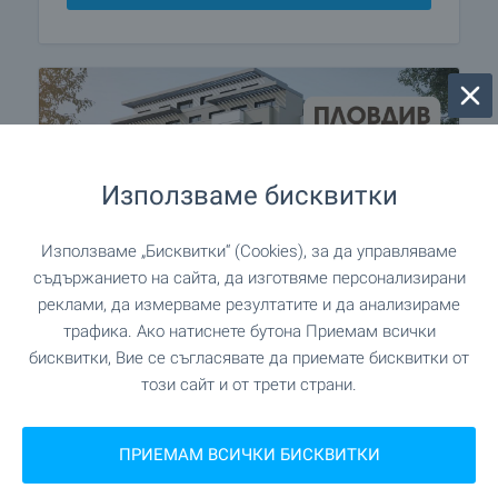
Използваме бисквитки
Използваме „Бисквитки“ (Cookies), за да управляваме
съдържанието на сайта, да изготвяме персонализирани
реклами, да измерваме резултатите и да анализираме
трафика. Ако натиснете бутона Приемам всички
бисквитки, Вие се съгласявате да приемате бисквитки от
Жилища ново строителство
този сайт и от трети страни.
в гр. Пловдив - вашият нов
дом ви очаква тук!
ПРИЕМАМ ВСИЧКИ БИСКВИТКИ
Новото строителство в Пловдив е хит за