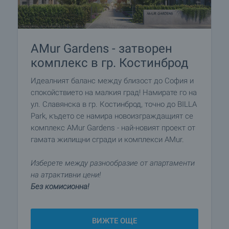
AMur Gardens - затворен
комплекс в гр. Костинброд
Идеалният баланс между близост до София и
спокойствието на малкия град! Намирате го на
ул. Славянска в гр. Костинброд, точно до BILLA
Park, където се намира новоизграждащият се
комплекс AMur Gardens - най-новият проект от
гамата жилищни сгради и комплекси AMur.
Изберете между разнообразие от апартаменти
на атрактивни цени!
Без комисионна!
ВИЖТЕ ОЩЕ