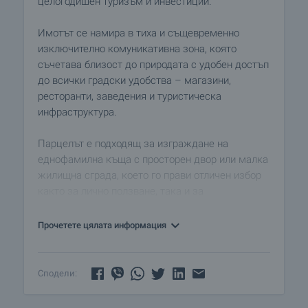
целогодишен туризъм и инвестиции.
Имотът се намира в тиха и същевременно
изключително комуникативна зона, която
съчетава близост до природата с удобен достъп
до всички градски удобства – магазини,
ресторанти, заведения и туристическа
инфраструктура.
Парцелът е подходящ за изграждане на
еднофамилна къща с просторен двор или малка
жилищна сграда, което го прави отличен избор
както за лично ползване, така и за
инвестиционен проект.
Прочетете цялата информация
Основни предимства:
• Локация в близост до центъра и градския парк
• Голяма площ – 1402 кв. м.
Сподели:
• Подходящ за жилищно строителство
• Спокойна среда с потенциал за развитие