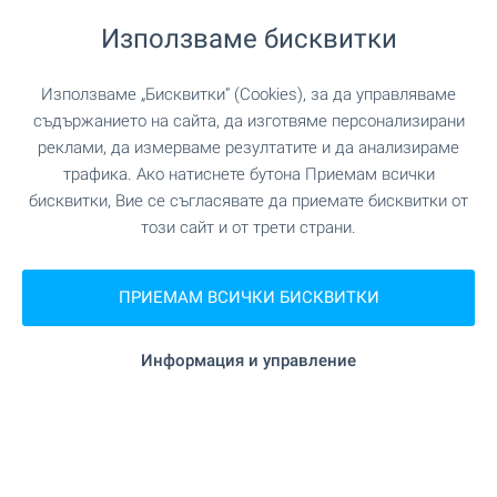
Използваме бисквитки
"Magic Beauty Salon - Салон
Салон за красота
за Красота" на 799 м. (10 мин.)
Използваме „Бисквитки“ (Cookies), за да управляваме
съдържанието на сайта, да изготвяме персонализирани
реклами, да измерваме резултатите и да анализираме
ЗАВЕДЕНИЯ
трафика. Ако натиснете бутона Приемам всички
бисквитки, Вие се съгласявате да приемате бисквитки от
"Бърза закуска" на 220 м. (3 мин.)
Ресторант
този сайт и от трети страни.
"Барякова механа" на 448 м. (6 мин.)
Ресторант
ПРИЕМАМ ВСИЧКИ БИСКВИТКИ
на 69 м. (1 мин.)
Кафене
Информация и управление
"Pivoteka Craft Beer Mountain Base Bankso"
Бар
на 387 м. (5 мин.)
"The Club" на 530 м. (7 мин.)
Нощен клуб