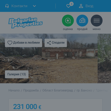
0
Контакти
Вход
оценка
продай
меню
Сподели
Добави в любими
Галерия (13)
Начало
Продажба
Област Благоевград
гр. Банско
"Център"
231 000
€