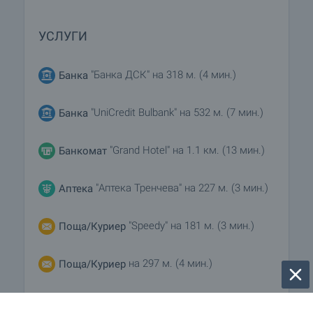
УСЛУГИ
"Банка ДСК" на 318 м. (4 мин.)
Банка
"UniCredit Bulbank" на 532 м. (7 мин.)
Банка
"Grand Hotel" на 1.1 км. (13 мин.)
Банкомат
"Аптека Тренчева" на 227 м. (3 мин.)
Аптека
"Speedy" на 181 м. (3 мин.)
Поща/Куриер
на 297 м. (4 мин.)
Поща/Куриер
на 486 м. (6 мин.)
Фризьорски салон