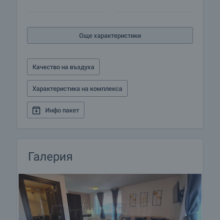
Ние си партнираме с водещите български банки
и можем да ви свържем с техните консултанти
за информация и кандидатстване за кредит.
Още характеристики
Качество на въздуха
Характеристика на комплекса
Инфо пакет
Галерия