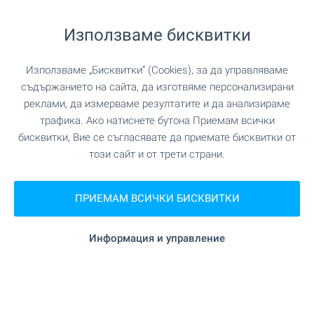
"Детска градина Здравец" на
Детска градина
890 м. (11 мин.)
Използваме бисквитки
Използваме „Бисквитки“ (Cookies), за да управляваме
ПАЗАРУВАНЕ
съдържанието на сайта, да изготвяме персонализирани
реклами, да измерваме резултатите и да анализираме
"Happy Market" на 740 м.
Хранителен магазин
трафика. Ако натиснете бутона Приемам всички
(9 мин.)
бисквитки, Вие се съгласявате да приемате бисквитки от
този сайт и от трети страни.
"Happymarket" на 377 м. (5 мин.)
Супермаркет
ПРИЕМАМ ВСИЧКИ БИСКВИТКИ
"ALDO" на 382 м. (5 мин.)
Супермаркет
Информация и управление
"Bake Point" на 406 м. (5 мин.)
Пекарна
"MALL Bansko" на 376 м. (5 мин.)
Мол