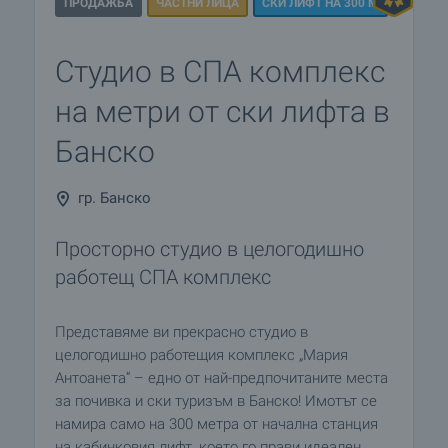
ПРОДАЖБА
ЧАСТНИ ЛИЦА
СКИ ЛИФТ НА 300 М
Студио в СПА комплекс
на метри от ски лифта в
Банско
гр. Банско
Просторно студио в целогодишно
работещ СПА комплекс
Представяме ви прекрасно студио в
целогодишно работещия комплекс „Мария
Антоанета“ – едно от най-предпочитаните места
за почивка и ски туризъм в Банско! Имотът се
намира само на 300 метра от начална станция
на кабинковия лифт, което го прави идеален