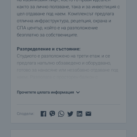
както за лично ползване, така и за инвестиция с
цел отдаване под наем. Комплексът предлага
отлична инфраструктура, рецепция, охрана и
СПА център, който е на разположение
безплатно за собствениците.
Разпределение и състояние:
Студиото е разположено на трети етаж и се
предлага напълно обзаведено и оборудвано,
готово за нанасяне или незабавно отдаване под
наем. Разполага с просторен балкон с
панорамна гледка към планината и вътрешния
двор на съседния комплекс, осигуряващ тишина
Прочетете цялата информация
и уют.
Годишна такса поддръжка -10 евро/кв. м. и
Сподели:
включва:
• Поддръжка и осветление на общите части
• Денонощна охрана