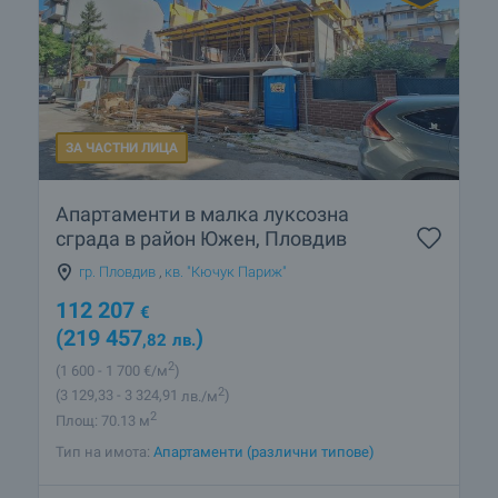
ЗА ЧАСТНИ ЛИЦА
Апартаменти в малка луксозна
сграда в район Южен, Пловдив
гр. Пловдив
,
кв. "Кючук Париж"
112 207
€
(219 457
)
,82
лв.
2
(1 600
- 1 700
€/м
)
2
(3 129
,33
- 3 324
,91
лв./м
)
2
Площ: 70.13 м
Тип на имота:
Апартаменти (различни типове)