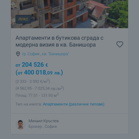
ЛУКС
Апартаменти в бутикова сграда с
модерна визия в кв. Банишора
гр. София
,
кв. "Банишора"
204 526
от
€
(
400 018
)
от
,09
лв.
2
(2 333
- 3 592
€/м
)
2
(4 562
,95
- 7 025
,34
лв./м
)
2
Площ: 77.51 - 131.93 м
Тип на имота:
Апартаменти (различни типове)
Михаил Кръстев
Брокер , София