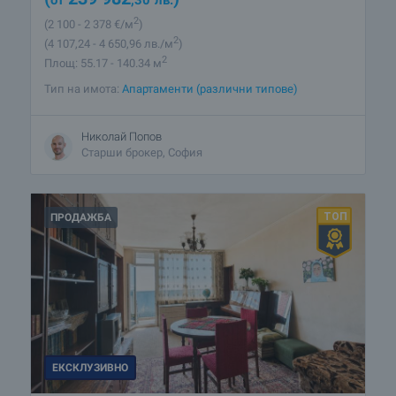
2
(2 100
- 2 378
€/м
)
2
(4 107
,24
- 4 650
,96
лв./м
)
2
Площ: 55.17 - 140.34 м
Тип на имота:
Апартаменти (различни типове)
Николай Попов
Старши брокер, София
ПРОДАЖБА
ЕКСКЛУЗИВНО