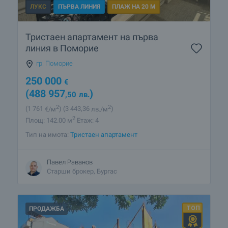
ЛУКС
ПЪРВА ЛИНИЯ
ПЛАЖ НА 20 М
Тристаен апартамент на първа
линия в Поморие
гр. Поморие
250 000
€
(488 957
)
,50
лв.
2
2
(1 761
€/м
)
(3 443
,36
лв./м
)
2
Площ: 142.00 м
Етаж: 4
Тип на имота:
Тристаен апартамент
Павел Раванов
Старши брокер, Бургас
ПРОДАЖБА