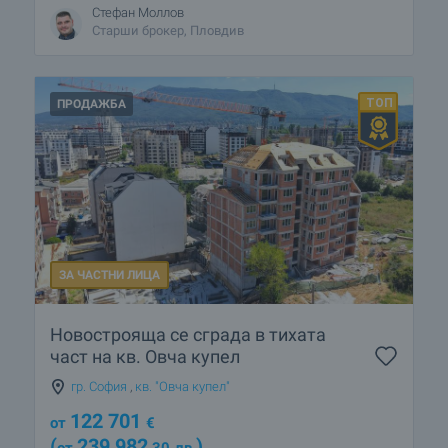
Стефан Моллов
Старши брокер, Пловдив
ПРОДАЖБА
ЗА ЧАСТНИ ЛИЦА
Новострояща се сграда в тихата
част на кв. Овча купел
гр. София
,
кв. "Овча купел"
122 701
от
€
(
239 982
)
от
,30
лв.