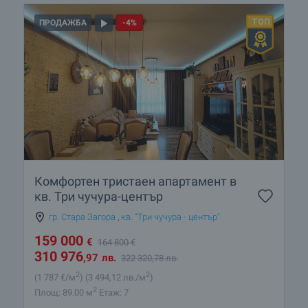
ПРОДАЖБА
-4%
Комфортен тристаен апартамент в
кв. Три чучура-център
гр. Стара Загора
,
кв. "Три чучура - център"
159 000
€
164 800
€
310 976
,97
лв.
322 320
,78
лв.
2
2
(1 787
€/м
)
(3 494
,12
лв./м
)
2
Площ: 89.00 м
Етаж: 7