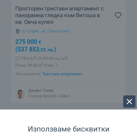
Просторен тристаен апартамент с
панорамна гледка към Витоша в
кв. Овча купел
гр. София
,
кв. "Овча купел"
275 000
€
(537 853
)
,25
лв.
2
2
(2 778
€/м
)
(5 432
,86
лв./м
)
2
Площ: 99.00 м
Етаж: 7
Тип на имота:
Тристаен апартамент
Даниел Тонев
Старши брокер, София
Използваме бисквитки