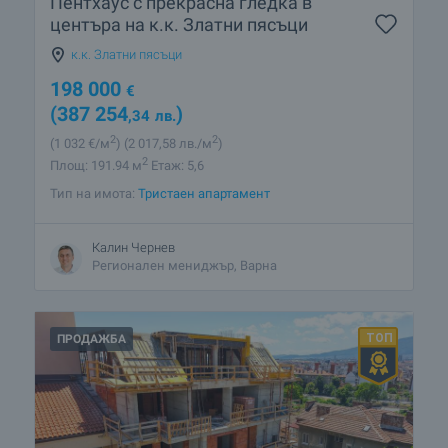
Пентхаус с прекрасна гледка в
центъра на к.к. Златни пясъци
к.к. Златни пясъци
198 000
€
(387 254
)
,34
лв.
2
2
(1 032
€/м
)
(2 017
,58
лв./м
)
2
Площ: 191.94 м
Етаж: 5,6
Тип на имота:
Тристаен апартамент
Калин Чернев
Регионален мениджър, Варна
ПРОДАЖБА