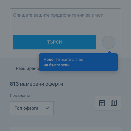
ТЪРСИ
Ново!
Търсете с глас
на български
.
Разширено търсене
Запази търсенето
813
намерени оферти
Подреди по
Топ оферти