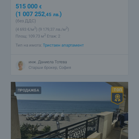
515 000
€
(1 007 252
)
,45
лв.
(без ДДС)
2
2
(4 693
€/м
)
(9 179
,37
лв./м
)
2
Площ: 109.73 м
Етаж: 2
Тип на имота:
Тристаен апартамент
инж. Даниела Тотева
Старши брокер, София
ПРОДАЖБА