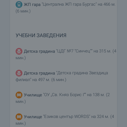
"Централна ЖП гара Бургас" на 466 м.
ЖП гара
(6 мин.)
УЧЕБНИ ЗАВЕДЕНИЯ
"ЦДГ №7 “Синчец”" на 315 м. (4
Детска градина
мин.)
"Детска градина Звездица
Детска градина
филиал" на 497 м. (6 мин.)
"ОУ „Св. Княз Борис I“" на 138 м. (2
Училище
мин.)
"Езиков център WORDS" на 324 м. (4
Училище
мин.)