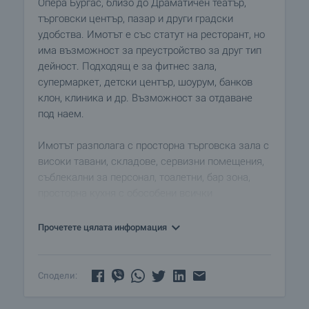
Опера Бургас, близо до Драматичен театър,
търговски център, пазар и други градски
удобства. Имотът е със статут на ресторант, но
има възможност за преустройство за друг тип
дейност. Подходящ е за фитнес зала,
супермаркет, детски център, шоурум, банков
клон, клиника и др. Възможност за отдаване
под наем.
Имотът разполага с просторна търговска зала с
високи тавани, складове, сервизни помещения,
съблекални за персонал, тоалетни, бар зона,
просторна кухня с обособени всички
необходими помещения, отделение за детски
кът. Има два входа за посетители и отделен
Прочетете цялата информация
служебен вход за зареждане.
Освен за ресторант и всички други бизнеси
Сподели:
може да се използва и с инвестиционна цел.
Имотът има издадено разрешение за