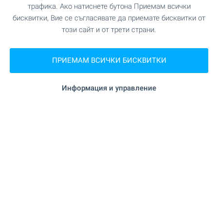
трафика. Ако натиснете бутона Приемам всички
бисквитки, Вие се съгласявате да приемате бисквитки от
"Peppina Aesthetic Center" на
Салон за красота
този сайт и от трети страни.
513 м. (7 мин.)
ПРИЕМАМ ВСИЧКИ БИСКВИТКИ
"Д-р Дулитъл" на 460 м. (6
Ветеринарен лекар
мин.)
Информация и управление
ЗАВЕДЕНИЯ
"Венеция" на 114 м. (2 мин.)
Ресторант
"Mistral" на 124 м. (2 мин.)
Ресторант
на 56 м. (1 мин.)
Кафене