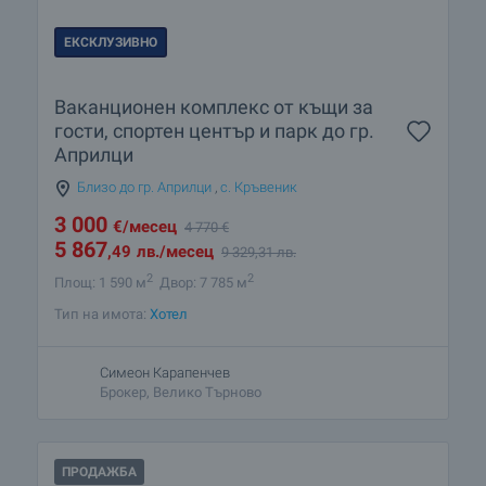
ЕКСКЛУЗИВНО
Ваканционен комплекс от къщи за
гости, спортен център и парк до гр.
Априлци
Близо до гр. Априлци
,
с. Кръвеник
3 000
€
/месец
4 770
€
5 867
,49
лв.
/месец
9 329
,31
лв.
2
2
Площ: 1 590 м
Двор: 7 785 м
Тип на имота:
Хотел
Симеон Карапенчев
Брокер, Велико Търново
ПРОДАЖБА