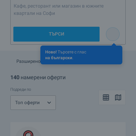
Кафе, ресторант или магазин в южните
квартали на София
ТЪРСИ
Ново!
Търсете с глас
на български
.
Разширено търсене
Запази търсенето
140
намерени оферти
Подреди по
Топ оферти