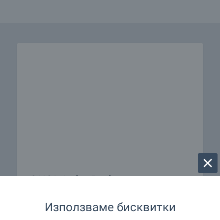
OKOL Lake Park ви очаква с
налични апартаменти край
Използваме бисквитки
язовир Искър!