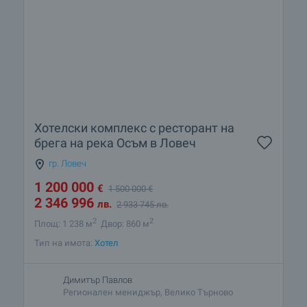
Хотелски комплекс с ресторант на
брега на река Осъм в Ловеч
гр. Ловеч
1 200 000
€
1 500 000
€
2 346 996
лв.
2 933 745
лв.
2
2
Площ: 1 238 м
Двор: 860 м
Тип на имота:
Хотел
Димитър Павлов
Регионален мениджър, Велико Търново