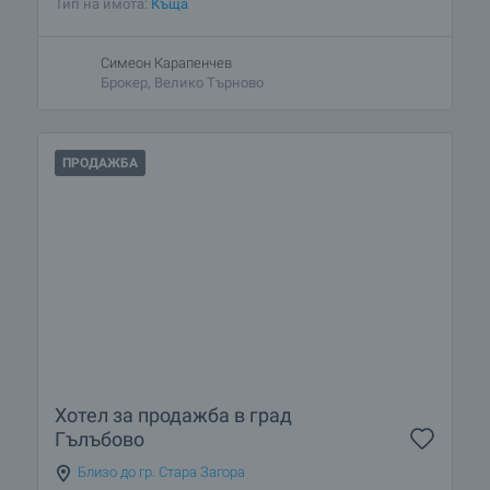
Тип на имота:
Къща
Симеон Карапенчев
Брокер, Велико Търново
ПРОДАЖБА
Хотел за продажба в град
Гълъбово
Близо до гр. Стара Загора