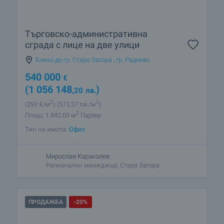
Търговско-административна
сграда с лице на две улици
Близо до гр. Стара Загора
,
гр. Раднево
540 000
€
(1 056 148
)
,20
лв.
2
2
(293
€/м
)
(573
,37
лв./м
)
2
Площ: 1 842.00 м
Партер
Тип на имота:
Офис
Мирослав Караколев
Регионален мениджър, Стара Загора
ПРОДАЖБА
-20%