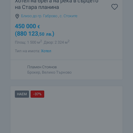
Хотел на брега на река в сърцето
на Стара планина
Близо до гр. Габрово
,
с. Стоките
450 000
€
(880 123
)
,50
лв.
2
2
Площ: 1 500 м
Двор: 2 324 м
Тип на имота:
Хотел
Пламен Стоянов
Брокер, Велико Търново
НАЕМ
-37%