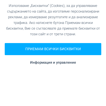
Възползвайте се от възможността да
Използваме „Бисквитки“ (Cookies), за да управляваме
придобиете собствен апартамент в нова
съдържанието на сайта, да изготвяме персонализирани
курортна среда край язовир Искър – за лично
реклами, да измерваме резултатите и да анализираме
ползване или отдаване чрез професионална
трафика. Ако натиснете бутона Приемам всички
рентал програма. Завършени по „Премиум
бисквитки, Вие се съгласявате да приемате бисквитки от
Стандарт“ апартаменти с включено
този сайт и от трети страни.
паркомясто в цената, в среда с 5-звезден
Pullman хотел, голф игрище, СПА и множество
услуги.
ПРИЕМАМ ВСИЧКИ БИСКВИТКИ
ВИЖТЕ ОЩЕ
Информация и управление
ПРОДАЖБА