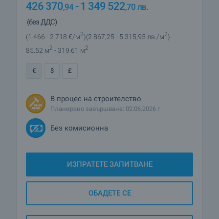
426 370
- 1 349 522
,94
,70
лв.
(без ДДС)
2
2
(1 466
- 2 718
€/м
)
(2 867
,25
- 5 315
,95
лв./м
)
2
2
85.52 м
- 319.61 м
€
$
£
В процес на строителство
Планирано завършване: 02.06.2026 г
Без комисионна
ИЗПРАТЕТЕ ЗАПИТВАНЕ
ОБАДЕТЕ СЕ