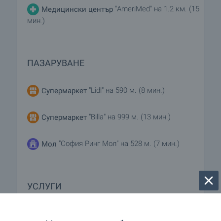
"AmeriMed" на 1.2 км. (15
Медицински център
мин.)
ПАЗАРУВАНЕ
"Lidl" на 590 м. (8 мин.)
Супермаркет
"Billa" на 999 м. (13 мин.)
Супермаркет
"София Ринг Мол" на 528 м. (7 мин.)
Мол
УСЛУГИ
"SOpharmacy" на 553 м. (7 мин.)
Аптека