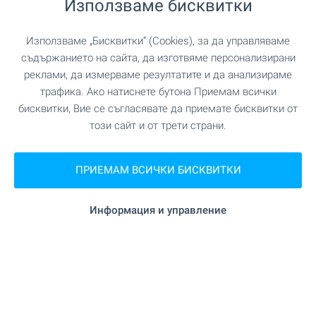
Използваме бисквитки
"Пощенска станция 1166" на 934
Поща/Куриер
Използваме „Бисквитки“ (Cookies), за да управляваме
м. (12 мин.)
съдържанието на сайта, да изготвяме персонализирани
реклами, да измерваме резултатите и да анализираме
"Еконт" на 966 м. (12 мин.)
Поща/Куриер
трафика. Ако натиснете бутона Приемам всички
бисквитки, Вие се съгласявате да приемате бисквитки от
този сайт и от трети страни.
ЗАВЕДЕНИЯ
ПРИЕМАМ ВСИЧКИ БИСКВИТКИ
"ИКЕА Ресторант" на 341 м. (5 мин.)
Ресторант
Информация и управление
на 341 м. (5 мин.)
Ресторант
"Starbucks" на 440 м. (6 мин.)
Кафене
на 788 м. (10 мин.)
Бар