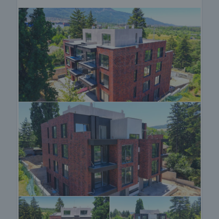
лично представяне на този уникален проект!
Оглед на имота
Можем да организираме оглед на имота в
удобно за вас време. За целта, свържете се с
отговорния за офертата брокер и му кажете
кога бихте искали да направите оглед.
Резервация на имота
Имотът може да бъде резервиран и свален от
продажба със заплащане на депозит, след
което се прекратява провеждането на огледи с
други купувачи и започва подготовка на
документите за сключване на предварителен и
окончателен договор. Свържете се с отговорния
брокер за този имот за подробна информация
относно процедурата на покупка и начините за
плащане.