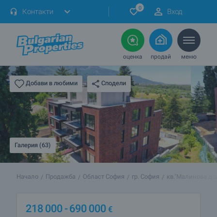
0
Контакти
Вход
оценка
продай
меню
Сподели
Добави в любими
Галерия (63)
Начало
Продажба
Област София
гр. София
кв."Малинова до
218 000
- 690 000
€