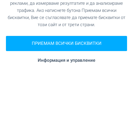
м. (4 мин.)
реклами, да измерваме резултатите и да анализираме
трафика. Ако натиснете бутона Приемам всички
"Speedy" на 477 м. (6 мин.)
Поща/Куриер
бисквитки, Вие се съгласявате да приемате бисквитки от
този сайт и от трети страни.
на 233 м. (3 мин.)
Фризьорски салон
ПРИЕМАМ ВСИЧКИ БИСКВИТКИ
"Media Clean" на 221 м. (3
Химическо чистене
мин.)
Информация и управление
"Blade Nails" на 205 м. (3
Салон за красота
мин.)
"Университетска клиника
Ветеринарен лекар
за древни животни" на 749 м. (10 мин.)
ЗАВЕДЕНИЯ