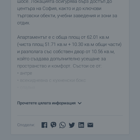
шосе. Локацията осигурява бърз достъп до
центъра на София, както и до ключови
търговски обекти, учебни заведения и зони за
отдих.
Апартаментът е с обща площ от 62.01 кв.м
(чиста площ 51.71 кв.м + 10.30 кв.м общи части)
и разполага със собствен двор от 10.56 кв.м,
който създава допълнително усещане за
пространство и комфорт. Състои се от:
• антре
• всекидневна с кухненски бокс
• спалня
• баня с тоалетна
• килер
Прочетете цялата информация
• двор
Жилището е част от модерен комплекс с
Сподели:
озеленена паркова среда, създаден с мисъл за
спокойствие, комфорт и качествен начин на