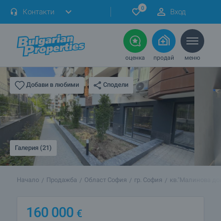
0
Контакти
Вход
оценка
продай
меню
Сподели
Добави в любими
Галерия (21)
Начало
Продажба
Област София
гр. София
кв."Малинова до
160 000
€