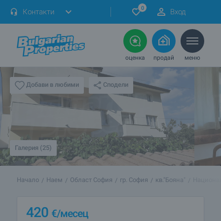
0
Контакти
Вход
оценка
продай
меню
Сподели
Добави в любими
Галерия (25)
Начало
Наем
Област София
гр. София
кв."Бояна"
Национа
420
€
/месец