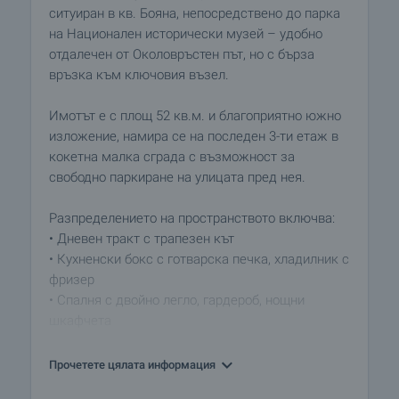
ситуиран в кв. Бояна, непосредствено до парка
на Национален исторически музей – удобно
отдалечен от Околовръстен път, но с бърза
връзка към ключовия възел.
Имотът е с площ 52 кв.м. и благоприятно южно
изложение, намира се на последен 3-ти етаж в
кокетна малка сграда с възможност за
свободно паркиране на улицата пред нея.
Разпределението на пространството включва:
• Дневен тракт с трапезен кът
• Кухненски бокс с готварска печка, хладилник с
фризер
• Спалня с двойно легло, гардероб, нощни
шкафчета
• Баня с тоалетна – с бойлер и пералня
Прочетете цялата информация
Сградата разполага с прекрасно озеленен двор,