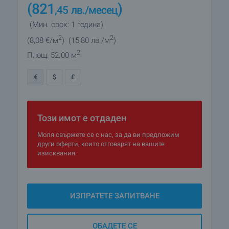
(821
)
,45
лв.
/месец
(Мин. срок: 1 година)
2
2
(8
,08
€/м
)
(15
,80
лв./м
)
2
Площ: 52.00 м
€
$
£
Този имот е отдаден
Моля свържете се с нас, за да ви предложим
други оферти, които отговарят на вашите
изисквания.
ИЗПРАТЕТЕ ЗАПИТВАНЕ
ОБАДЕТЕ СЕ