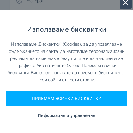
Ресторант
Бар
Използваме бисквитки
Нощен клуб
Използваме „Бисквитки“ (Cookies), за да управляваме
Кафене
съдържанието на сайта, да изготвяме персонализирани
реклами, да измерваме резултатите и да анализираме
Църква
трафика. Ако натиснете бутона Приемам всички
бисквитки, Вие се съгласявате да приемате бисквитки от
Спа център
този сайт и от трети страни.
Съседи чужденци
ПРИЕМАМ ВСИЧКИ БИСКВИТКИ
Детска градина
Информация и управление
Химическо чистене