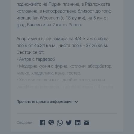
подножието на Пирин планина, в Разложката
котловина, в непосредствена близост до голф
игрище Ian Woosnam (с 18 дупки), на 5 км от
град Банско и на 2 км от Разлог.
Апартаментът се намира на 4/4 етаж с обща
площ от 46.34 кв.м., чиста площ - 37.26 кв.м.
Състои се от:
• Антре с гардероб
• Модерна кухня с фурна, котлони, абсорбатор,
мивка, хладилник, кана, тостер.
• Хол със спален кът - двойно легло, нощни
шкафчета, телевизор, трапезна маса с 4 стола.
• Баня с тоалетна - с вана / душ, мивка,
огледало, бойлер.
Прочетете цялата информация
• Тераса с просторна панорама.
Имотът се предлага със следната степен на
Сподели:
завършеност: PVC дограма, подове с ламиниран