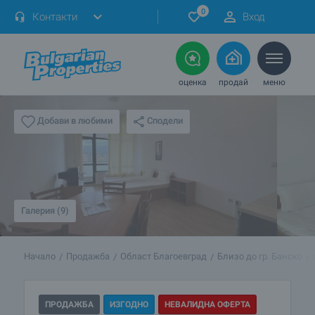
0
Контакти
Вход
оценка
продай
меню
Сподели
Добави в любими
Галерия (9)
Начало
Продажба
Област Благоевград
Близо до гр. Банско
ПРОДАЖБА
ИЗГОДНО
НЕВАЛИДНА ОФЕРТА