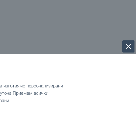
да изготвяме персонализирани
 бутона Приемам всички
рани.