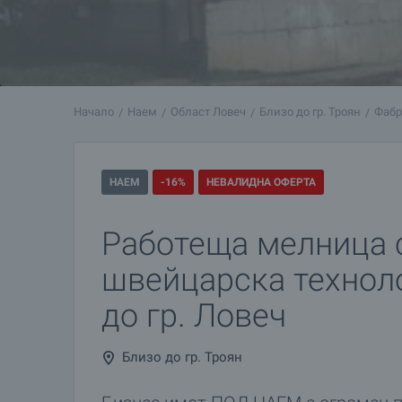
Начало
Наем
Област Ловеч
Близо до гр. Троян
Фабр
НАЕМ
-16%
НЕВАЛИДНА ОФЕРТА
Работеща мелница 
швейцарска технол
до гр. Ловеч
Близо до гр. Троян