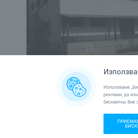
Използва
Използваме „Бис
реклами, да из
бисквитки, Вие 
Местоположение
ПРИЕМА
БИСК
Близо до гр. Троян