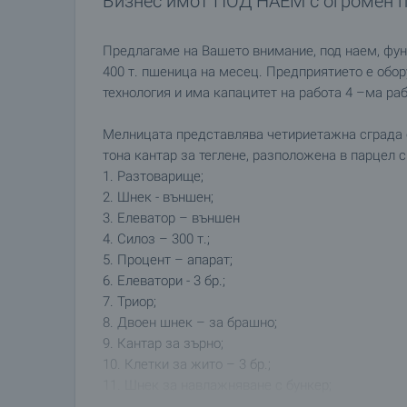
Бизнес имот ПОД НАЕМ с огромен п
Предлагаме на Вашето внимание, под наем, фун
400 т. пшеница на месец. Предприятието е обо
технология и има капацитет на работа 4 –ма ра
Мелницата представлява четириетажна сграда с 
тона кантар за теглене, разположена в парцел с
1. Разтоварище;
2. Шнек - външен;
3. Елеватор – външен
4. Силоз – 300 т.;
5. Процент – апарат;
6. Елеватори - 3 бр.;
7. Триор;
8. Двоен шнек – за брашно;
9. Кантар за зърно;
10. Клетки за жито – 3 бр.;
11. Шнек за навлажняване с бункер;
12. Грис машина;