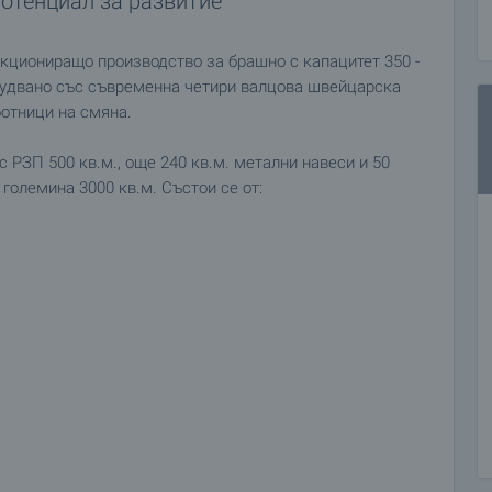
отенциал за развитие
кциониращо производство за брашно с капацитет 350 -
рудвано със съвременна четири валцова швейцарска
ботници на смяна.
РЗП 500 кв.м., още 240 кв.м. метални навеси и 50
 големина 3000 кв.м. Състои се от: