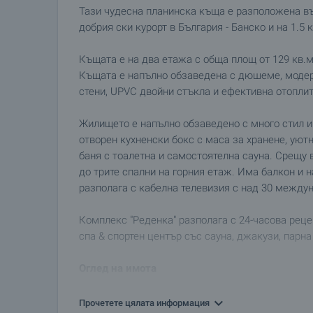
Тази чудесна планинска къща е разположена във
добрия ски курорт в България - Банско и на 1.5 
Къщата е на два етажа с обща площ от 129 кв.м.
Къщата е напълно обзаведена с дюшеме, модерн
стени, UPVC двойни стъкла и ефективна отоплит
Жилището е напълно обзаведено с много стил и 
отворен кухненски бокс с маса за хранене, уют
баня с тоалетна и самостоятелна сауна. Срещу 
до трите спални на горния етаж. Има балкон и 
разполага с кабелна телевизия с над 30 междун
Комплекс "Реденка" разполага с 24-часова рецеп
спа & спортен център със сауна, джакузи, парна
Оглед на имота
Можем да организираме оглед на имота в удобно
офертата брокер и му кажете кога бихте искали 
Прочетете цялата информация