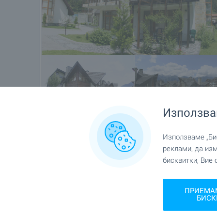
Използва
Използваме „Бис
Местоположение
реклами, да из
бисквитки, Вие 
Близо до гр. Банско
ПРИЕМА
БИСК