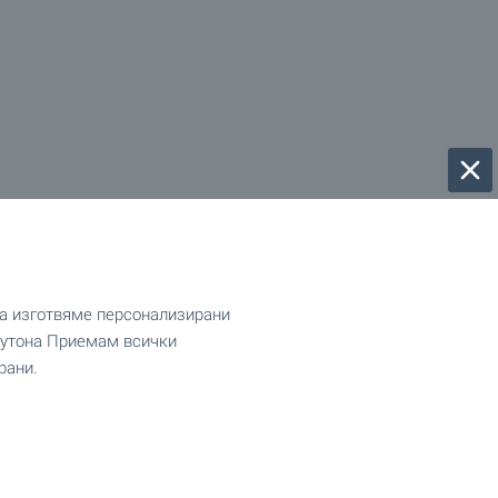
да изготвяме персонализирани
 бутона Приемам всички
рани.