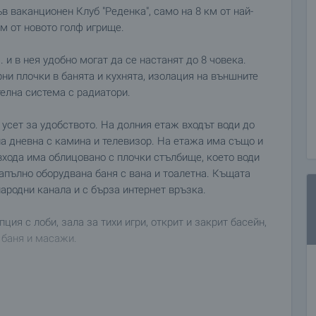
 ваканционен Клуб "Реденка", само на 8 км от най-
км от новото голф игрище.
 и в нея удобно могат да се настанят до 8 човека.
и плочки в банята и кухнята, изолация на външните
елна система с радиатори.
усет за удобството. На долния етаж входът води до
на дневна с камина и телевизор. На етажа има също и
входа има облицовано с плочки стълбище, което води
напълно оборудвана баня с вана и тоалетна. Къщата
ародни канала и с бърза интернет връзка.
ция с лоби, зала за тихи игри, открит и закрит басейн,
 баня и масажи.
 за вас време. За целта, свържете се с отговорния за
да направите оглед.