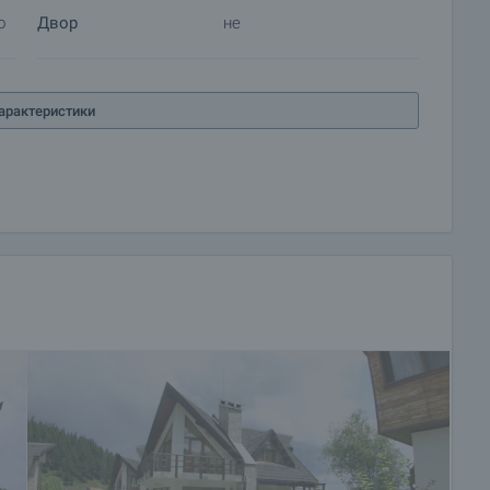
о
Двор
не
арактеристики