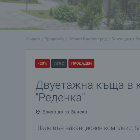
Начало
Продажба
Област Благоевград
Близо до гр. Б
-20%
ЛУКС
ПРОДАДЕН
Двуетажна къща в 
"Реденка"
Близо до гр. Банско
Шале във ваканционен комплекс, б