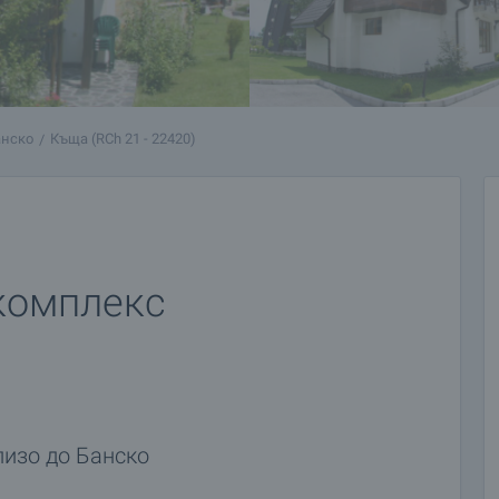
анско
Къща (RCh 21 - 22420)
комплекс
лизо до Банско