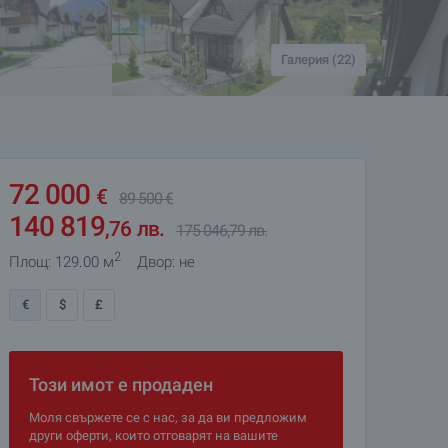
Галерия (22)
72 000
€
89 500
€
140 819
,76
лв.
175 046
,79
лв.
2
Площ: 129.00 м
Двор: не
€
$
£
Този имот е продаден
Моля свържете се с нас, за да ви предложим
други оферти, които отговарят на вашите