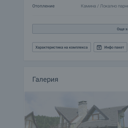
Отопление
Камина / Локално парн
Още х
Характеристика на комплекса
Инфо пакет
Галерия