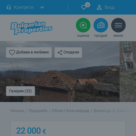
0
Контакти
Вход
оценка
продай
меню
Сподели
Добави в любими
Галерия (22)
Начало
Продажба
Област Благоевград
Близо до гр. Банско
22 000
€