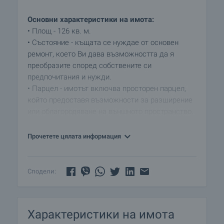
Основни характеристики на имота:
• Площ - 126 кв. м.
• Състояние - къщата се нуждае от основен
ремонт, което Ви дава възможността да я
преобразите според собствените си
предпочитания и нужди.
• Парцел - имотът включва просторен парцел,
който предоставя възможности за разширение
или облагородяване на външното пространство.
• Гледка - невероятна панорамна гледка към
околните хълмове и природа, която добавя
Прочетете цялата информация
допълнителна стойност и чар към имота.
Село Кремен е тихо и спокойно място,
Сподели:
предлагащо чудесни условия за отдих сред
природата.
Близостта до известните ски курорти Банско и
Характеристики на имота
Добринище прави имота изключително