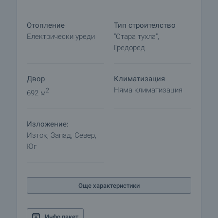
документите за сключване на предварителен и
окончателен договор. Свържете се с отговорния
Отопление
Тип строителство
брокер за този имот за подробна информация
Електрически уреди
"Стара тухла",
относно процедурата на покупка и начините за
Гредоред
плащане.
Двор
Климатизация
Няма климатизация
2
692 м
Изложение:
Изток, Запад, Север,
Юг
Още характеристики
Инфо пакет