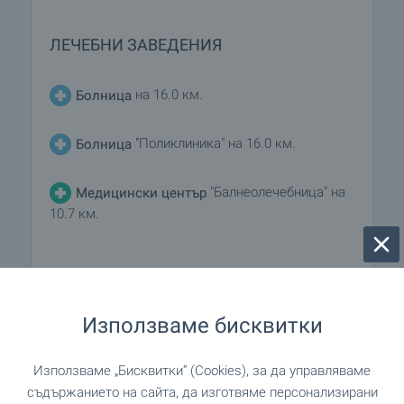
ЛЕЧЕБНИ ЗАВЕДЕНИЯ
на 16.0 км.
Болница
"Поликлиника" на 16.0 км.
Болница
"Балнеолечебница" на
Медицински център
10.7 км.
ПАЗАРУВАНЕ
Използваме бисквитки
на 3.2 км.
Хранителен магазин
Използваме „Бисквитки“ (Cookies), за да управляваме
"Грош" на 15.9 км.
Супермаркет
съдържанието на сайта, да изготвяме персонализирани