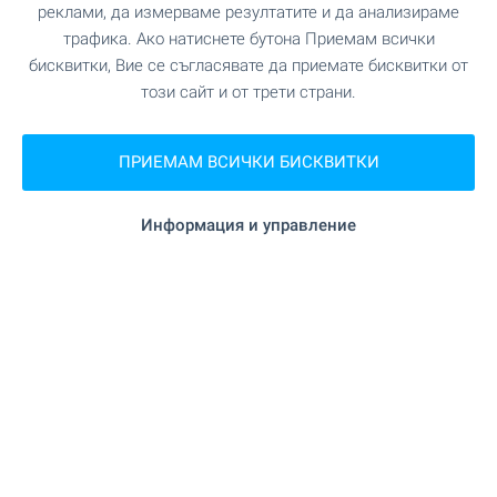
реклами, да измерваме резултатите и да анализираме
трафика. Ако натиснете бутона Приемам всички
"Happy Market" на 16.2 км.
Супермаркет
бисквитки, Вие се съгласявате да приемате бисквитки от
този сайт и от трети страни.
"Левчето" на 13.6 км.
Пазар
ПРИЕМАМ ВСИЧКИ БИСКВИТКИ
"Майстор Пекар "Бански самунъ"" на
Пекарна
16.1 км.
Информация и управление
на 16.2 км.
Мол
УСЛУГИ
"Централна Кооперативна Банка" на 16.2
Банка
км.
"Банка ДСК" на 16.2 км.
Банка