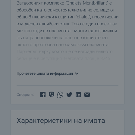
Затвореният комплекс "Chalets Montbrilliant" е
обособен като самостоятелно вилно селище от
общо 8 планински къщи тип "chalet", проектирани
в модерен алпийски стил. Това е един проект за
мечтан отдих в планината - малки еднофамилни
къщи, разположени на слънчев югоизточен
склон с просторна панорама към планината.
Парцелът, върху който ще се изгради вилното
селище е в регулация. Неговата площ е 3245
кв.м. Разположен е на висок хълм в края на
красивото разложко село Годлево, само на 14
Прочетете цялата информация
км от най-големия ски курорт в България -
Банско.
Достъпът до парцела е бърз и удобен – по
Сподели:
добре поддържан асфалтов път, който е лесно
проходим дори и през зимата.
Районът на с. Годлево е заобиколен от красиви
Характеристики на имота
хълмове с борови гори, пасища с тучна трева и
поляни с дъхави билки. Мястото, където се
предвижда изграждането на вилното селище