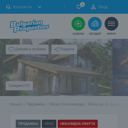
0
Контакти
Вход
оценка
продай
меню
Сподели
Добави в любими
Галерия (31)
Начало
Продажба
Област Благоевград
Близо до гр. Банско
ПРОДАЖБА
ЛУКС
НЕВАЛИДНА ОФЕРТА