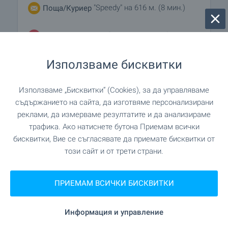
"Speedy" на 616 м. (8 мин.)
Поща/Куриер
"Magic Beauty Salon - Салон
Салон за красота
за Красота" на 956 м. (12 мин.)
Използваме бисквитки
ЗАВЕДЕНИЯ
Използваме „Бисквитки“ (Cookies), за да управляваме
съдържанието на сайта, да изготвяме персонализирани
реклами, да измерваме резултатите и да анализираме
"Restaurant Leonardo Bansko" на 617
Ресторант
трафика. Ако натиснете бутона Приемам всички
м. (8 мин.)
бисквитки, Вие се съгласявате да приемате бисквитки от
този сайт и от трети страни.
на 987 м. (12 мин.)
Ресторант
ПРИЕМАМ ВСИЧКИ БИСКВИТКИ
на 1.1 км. (13 мин.)
Кафене
Информация и управление
"Motorhead Cafe Bar" на 874 м. (11 мин.)
Бар