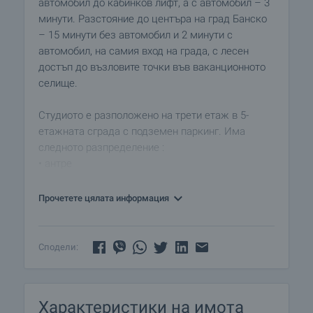
автомобил до кабинков лифт, а с автомобил – 3
минути. Разстояние до центъра на град Банско
– 15 минути без автомобил и 2 минути с
автомобил, на самия вход на града, с лесен
достъп до възловите точки във ваканционното
селище.
Студиото е разположено на трети етаж в 5-
етажната сграда с подземен паркинг. Има
следното разпределение :
• антре
• стая с кухненска и спална част
• баня с тоалетна.
Прочетете цялата информация
В наема са включени и интернет , телевизия и
консумацията на студена вода. Ползване на
Сподели:
закрит паркинг.
Имотът е напълно обзаведен и оборудван за
Характеристики на имота
удобство на наемателите. Антре с гардероб и