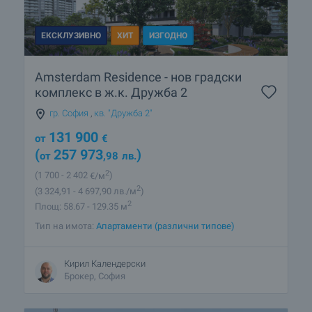
ЕКСКЛУЗИВНО
ХИТ
ИЗГОДНО
Amsterdam Residence - нов градски
комплекс в ж.к. Дружба 2
гр. София
,
кв. "Дружба 2"
131 900
от
€
(
257 973
)
от
,98
лв.
2
(1 700
- 2 402
€/м
)
2
(3 324
,91
- 4 697
,90
лв./м
)
2
Площ: 58.67 - 129.35 м
Тип на имота:
Апартаменти (различни типове)
Кирил Календерски
Брокер, София