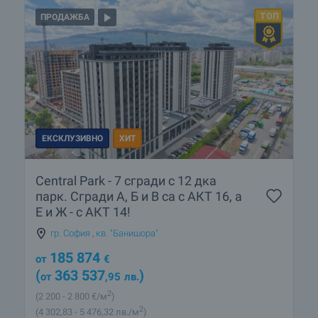
ПРОДАЖБА
ЕКСКЛУЗИВНО
ХИТ
Central Park - 7 сгради с 12 дка
парк. Сгради А, Б и В са с АКТ 16, а
Е и Ж - с АКТ 14!
гр. София
,
кв. "Банишора"
185 874
от
€
(
363 537
)
от
,95
лв.
2
(2 200
- 2 800
€/м
)
2
(4 302
,83
- 5 476
,32
лв./м
)