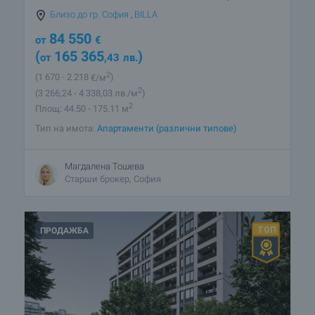
Близо до гр. София
,
BILLA
84 550
от
€
(
165 365
)
от
,43
лв.
2
(1 670
- 2 218
€/м
)
2
(3 266
,24
- 4 338
,03
лв./м
)
2
Площ: 44.50 - 175.11 м
Тип на имота:
Апартаменти (различни типове)
Магдалена Тошева
Старши брокер, София
ПРОДАЖБА