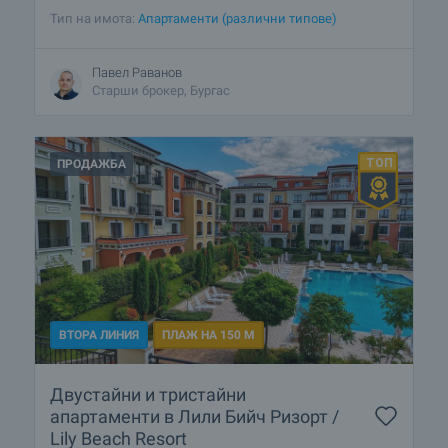
Тип на имота:
Апартаменти (различни типове)
Павел Раванов
Старши брокер, Бургас
ПРОДАЖБА
ВТОРА ЛИНИЯ
ПЛАЖ НА 150 М
Двустайни и тристайни
апартаменти в Лили Бийч Ризорт /
Lily Beach Resort