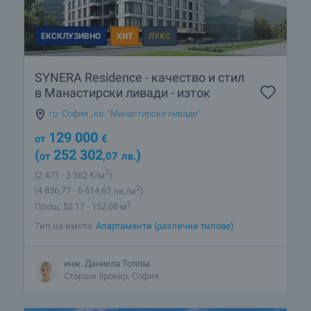
ЕКСКЛУЗИВНО
ХИТ
ЛУКС
SYNERA Residence - качество и стил
в Манастирски ливади - изток
гр. София
,
кв. "Манастирски ливади"
129 000
от
€
(
252 302
)
от
,07
лв.
2
(2 473
- 3 382
€/м
)
2
(4 836
,77
- 6 614
,62
лв./м
)
2
Площ: 52.17 - 152.08 м
Тип на имота:
Апартаменти (различни типове)
инж. Даниела Тотева
Старши брокер, София