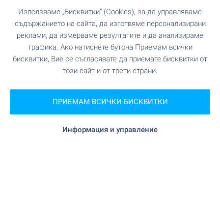
Използваме „Бисквитки“ (Cookies), за да управляваме
съдържанието на сайта, да изготвяме персонализирани
реклами, да измерваме резултатите и да анализираме
трафика. Ако натиснете бутона Приемам всички
бисквитки, Вие се съгласявате да приемате бисквитки от
този сайт и от трети страни.
Central Park - уникален
ПРИЕМАМ ВСИЧКИ БИСКВИТКИ
комплекс в София, кв.
Банишора. Налични
Информация и управление
апартаменти в сгради А, Б и
В - с АКТ 16
Напредват строителството и продажбите в
Central Park - един от най-мащабните
комплекси ново строителство в София!
Уникален затворен комплекс, пресъздаващ