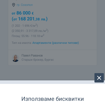
гр. Созопол
86 000
от
€
(
168 201
)
от
,38
лв.
2
(1 202
- 1 696
€/м
)
2
(2 350
,91
- 3 317
,09
лв./м
)
2
Площ: 55.96 - 118.18 м
Тип на имота:
Апартаменти (различни типове)
Павел Раванов
Старши брокер, Бургас
Използваме бисквитки