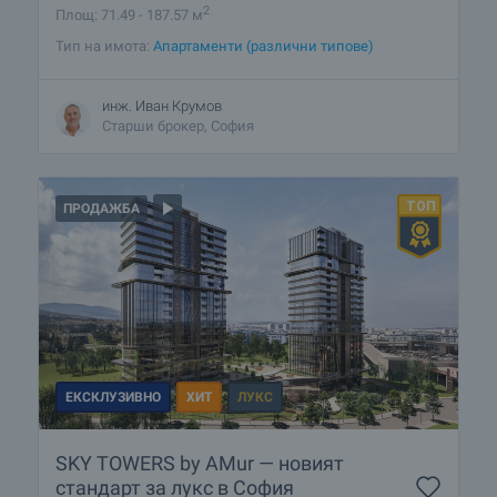
2
Площ: 71.49 - 187.57 м
Тип на имота:
Апартаменти (различни типове)
инж. Иван Крумов
Старши брокер, София
ПРОДАЖБА
ЕКСКЛУЗИВНО
ХИТ
ЛУКС
SKY TOWERS by AMur — новият
стандарт за лукс в София