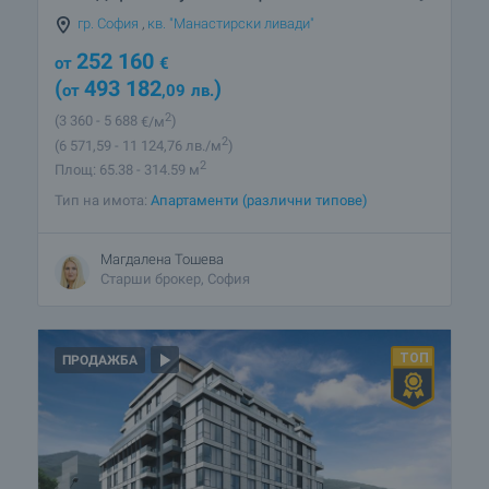
гр. София
,
кв. "Манастирски ливади"
252 160
от
€
(
493 182
)
от
,09
лв.
2
(3 360
- 5 688
€/м
)
2
(6 571
,59
- 11 124
,76
лв./м
)
2
Площ: 65.38 - 314.59 м
Тип на имота:
Апартаменти (различни типове)
Магдалена Тошева
Старши брокер, София
ПРОДАЖБА