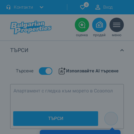
0
Контакти
Вход
оценка
продай
меню
ТЪРСИ
Търсене
Използвайте AI търсене
Апартамент с гледка
ТЪРСИ