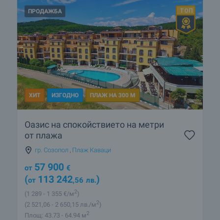
ПРОДАЖБА
ХИТ
ИЗГОДНО
ПЛАЖ НА 300 М
Оазис на спокойствието на метри
от плажа
гр. Созопол
,
Плаж Каваци
57 900
от
€
(
113 242
)
от
,56
лв.
2
(1 289
- 1 355
€/м
)
2
(2 521
,06
- 2 650
,15
лв./м
)
2
Площ: 43.73 - 64.94 м