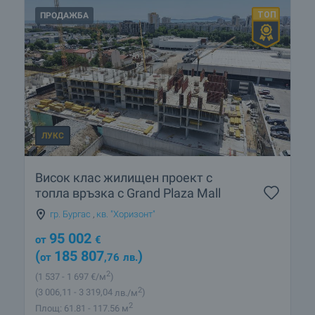
ПРОДАЖБА
ЛУКС
Висок клас жилищен проект с
топла връзка с Grand Plaza Mall
гр. Бургас
,
кв. "Хоризонт"
95 002
от
€
(
185 807
)
от
,76
лв.
2
(1 537
- 1 697
€/м
)
2
(3 006
,11
- 3 319
,04
лв./м
)
2
Площ: 61.81 - 117.56 м