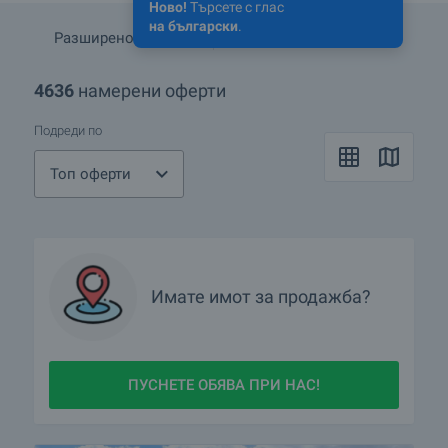
Ново!
Търсете с глас
на български
.
Разширено търсене
Запази търсенето
4636
намерени оферти
Подреди по
Топ оферти
Имате имот за продажба?
ПУСНЕТЕ ОБЯВА ПРИ НАС!